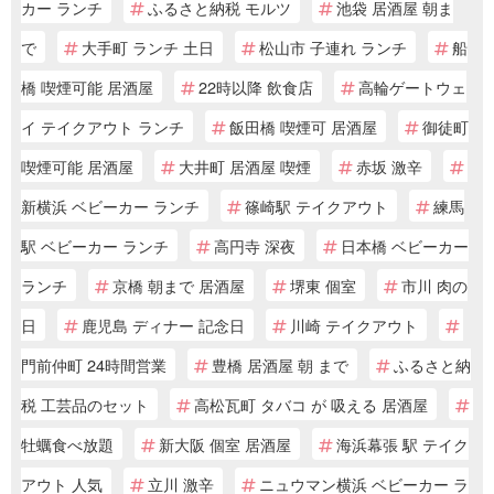
カー ランチ
ふるさと納税 モルツ
池袋 居酒屋 朝ま
で
大手町 ランチ 土日
松山市 子連れ ランチ
船
橋 喫煙可能 居酒屋
22時以降 飲食店
高輪ゲートウェ
イ テイクアウト ランチ
飯田橋 喫煙可 居酒屋
御徒町
喫煙可能 居酒屋
大井町 居酒屋 喫煙
赤坂 激辛
新横浜 ベビーカー ランチ
篠崎駅 テイクアウト
練馬
駅 ベビーカー ランチ
高円寺 深夜
日本橋 ベビーカー
ランチ
京橋 朝まで 居酒屋
堺東 個室
市川 肉の
日
鹿児島 ディナー 記念日
川崎 テイクアウト
門前仲町 24時間営業
豊橋 居酒屋 朝 まで
ふるさと納
税 工芸品のセット
高松瓦町 タバコ が 吸える 居酒屋
牡蠣食べ放題
新大阪 個室 居酒屋
海浜幕張 駅 テイク
アウト 人気
立川 激辛
ニュウマン横浜 ベビーカー ラ