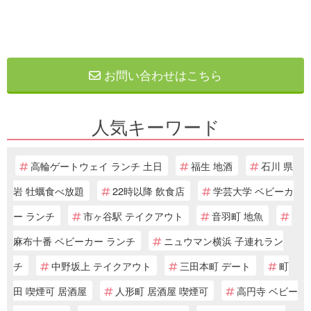
お問い合わせはこちら
人気キーワード
高輪ゲートウェイ ランチ 土日
福生 地酒
石川 県
岩 牡蠣食べ放題
22時以降 飲食店
学芸大学 ベビーカ
ー ランチ
市ヶ谷駅 テイクアウト
音羽町 地魚
麻布十番 ベビーカー ランチ
ニュウマン横浜 子連れラン
チ
中野坂上 テイクアウト
三田本町 デート
町
田 喫煙可 居酒屋
人形町 居酒屋 喫煙可
高円寺 ベビー