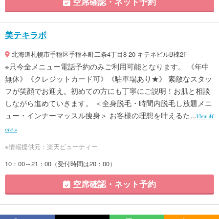
空席確認・ネット予約
美テキラボ
北海道札幌市手稲区手稲本町二条4丁目8-20 キテネビルB棟2F
※只今全メニュー電話予約のみご利用可能となります。 《年中
無休》《クレジットカード可》《駐車場あり★》 素敵なスタッ
フが笑顔でお迎え。初めての方にも丁寧にご説明！お肌と相談
しながら進めていきます。 ＜全身脱毛・時間内脱毛し放題メニ
ュー・インナーマッスル痩身＞ お客様の理想を叶えるた...
View M
ore »
※情報提供元：楽天ビューティー
10：00～21：00（受付時間は20：00）
空席確認・ネット予約