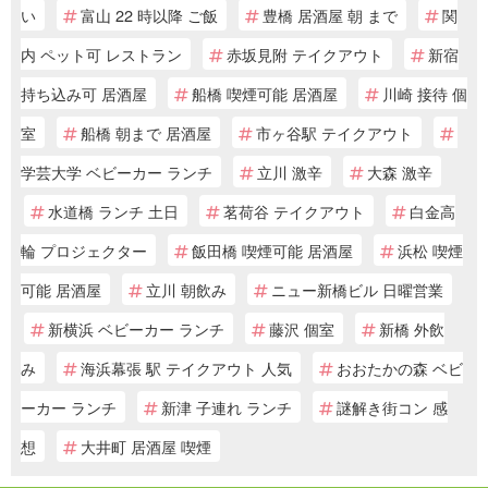
い
富山 22 時以降 ご飯
豊橋 居酒屋 朝 まで
関
内 ペット可 レストラン
赤坂見附 テイクアウト
新宿
持ち込み可 居酒屋
船橋 喫煙可能 居酒屋
川崎 接待 個
室
船橋 朝まで 居酒屋
市ヶ谷駅 テイクアウト
学芸大学 ベビーカー ランチ
立川 激辛
大森 激辛
水道橋 ランチ 土日
茗荷谷 テイクアウト
白金高
輪 プロジェクター
飯田橋 喫煙可能 居酒屋
浜松 喫煙
可能 居酒屋
立川 朝飲み
ニュー新橋ビル 日曜営業
新横浜 ベビーカー ランチ
藤沢 個室
新橋 外飲
み
海浜幕張 駅 テイクアウト 人気
おおたかの森 ベビ
ーカー ランチ
新津 子連れ ランチ
謎解き街コン 感
想
大井町 居酒屋 喫煙