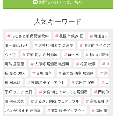
お問い合わせはこちら
人気キーワード
ふるさと納税 野菜飲料
札幌 外飲み 昼
流通セン
ター 顔合わせ
大井町 朝まで 居酒屋
明大前 テイクア
ウト可
京橋 朝まで 居酒屋
肉の日
福山駅 喫煙
可能 居酒屋
人形町 居酒屋 喫煙可
花園 牡蠣
帯
広 宴会 30人
赤坂 激辛
新大阪 個室 居酒屋
京
橋 日本酒
篠崎駅 テイクアウト
高円寺 深夜
大
手町 ランチ 土日
大宮 朝までやってる居酒屋
門前仲
町 深夜営業
ふるさと納税 ウェアラブル
高松瓦町 タ
バコ が 吸える 居酒屋
東新宿 テイクアウト
蒲田 辛