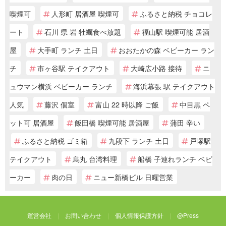
喫煙可
人形町 居酒屋 喫煙可
ふるさと納税 チョコレ
ート
石川 県 岩 牡蠣食べ放題
福山駅 喫煙可能 居酒
屋
大手町 ランチ 土日
おおたかの森 ベビーカー ラン
チ
市ヶ谷駅 テイクアウト
大崎広小路 接待
ニ
ュウマン横浜 ベビーカー ランチ
海浜幕張 駅 テイクアウト
人気
藤沢 個室
富山 22 時以降 ご飯
中目黒 ペ
ット可 居酒屋
飯田橋 喫煙可能 居酒屋
蒲田 辛い
ふるさと納税 ゴミ箱
九段下 ランチ 土日
戸塚駅
テイクアウト
烏丸 台湾料理
船橋 子連れランチ ベビ
ーカー
肉の日
ニュー新橋ビル 日曜営業
運営会社
お問い合わせ
個人情報保護方針
@Press