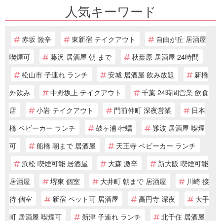
人気キーワード
赤坂 激辛
東新宿 テイクアウト
自由が丘 居酒屋
喫煙可
藤沢 居酒屋 朝 まで
秋葉原 居酒屋 24時間
松山市 子連れ ランチ
安城 居酒屋 飲み放題
新橋
外飲み
中野坂上 テイクアウト
千葉 24時間営業 飲食
店
小岩 テイクアウト
門前仲町 深夜営業
日本
橋 ベビーカー ランチ
鼓ヶ浦 牡蠣
難波 居酒屋 喫煙
可
船橋 朝まで 居酒屋
天王寺 ベビーカー ランチ
浜松 喫煙可能 居酒屋
大森 激辛
新大阪 喫煙可能
居酒屋
堺東 個室
大井町 朝まで 居酒屋
川崎 接
待 個室
新宿 ペット可 居酒屋
高円寺 深夜
大手
町 居酒屋 喫煙可
新津 子連れ ランチ
北千住 居酒屋