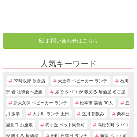
お問い合わせはこちら
人気キーワード
22時以降 飲食店
天王寺 ベビーカー ランチ
石川
県 岩 牡蠣食べ放題
席で タバコ が 吸える 居酒屋 名古屋
新大久保 ベビーカー ランチ
松本市 宴会 30人
立
川 激辛
大手町 ランチ 土日
立川 朝飲み
栗林公
園北口 お座敷
梅ヶ丘 ペット同伴可
高松瓦町 タバコ
が 吸える 居酒屋
田町 日曜日 ランチ
新宿 ペット可