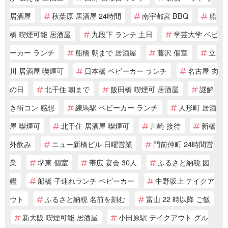
居酒屋
秋葉原 居酒屋 24時間
南宇都宮 BBQ
船
橋 喫煙可能 居酒屋
九段下 ランチ 土日
学芸大学 ベビ
ーカー ランチ
船橋 朝まで 居酒屋
藤沢 個室
立
川 居酒屋 喫煙可
日本橋 ベビーカー ランチ
名古屋 肉
の日
北千住 朝まで
飯田橋 喫煙可 居酒屋
謎解
き街コン 感想
練馬駅 ベビーカー ランチ
人形町 居酒
屋 喫煙可
北千住 居酒屋 喫煙可
川崎 接待
新橋
外飲み
ニュー新橋ビル 日曜営業
門前仲町 24時間営
業
堺東 個室
帯広 宴会 30人
ふるさと納税 図
鑑
船橋 子連れランチ ベビーカー
中野坂上 テイクア
ウト
ふるさと納税 名前を刻む
富山 22 時以降 ご飯
新大阪 喫煙可能 居酒屋
小田原駅 テイクアウト グル