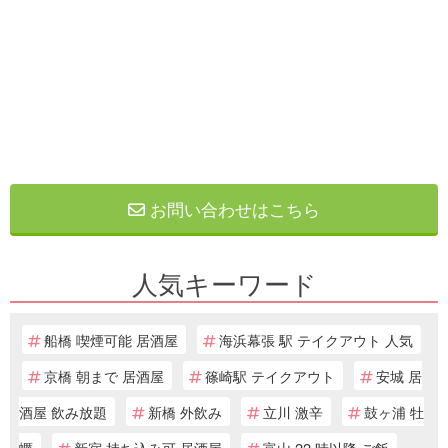
お問い合わせはこちら
人気キーワード
船橋 喫煙可能 居酒屋
海浜幕張 駅 テイクアウト 人気
京橋 朝まで 居酒屋
篠崎駅 テイクアウト
安城 居
酒屋 飲み放題
新橋 外飲み
立川 激辛
鼓ヶ浦 牡
蠣
新宿 持ち込み可 居酒屋
富山 22 時以降 ご飯