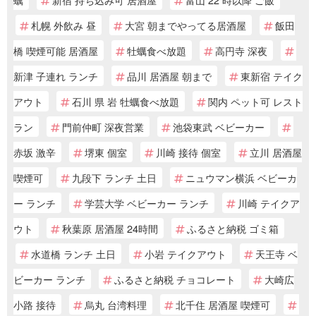
札幌 外飲み 昼
大宮 朝までやってる居酒屋
飯田
橋 喫煙可能 居酒屋
牡蠣食べ放題
高円寺 深夜
新津 子連れ ランチ
品川 居酒屋 朝まで
東新宿 テイク
アウト
石川 県 岩 牡蠣食べ放題
関内 ペット可 レスト
ラン
門前仲町 深夜営業
池袋東武 ベビーカー
赤坂 激辛
堺東 個室
川崎 接待 個室
立川 居酒屋
喫煙可
九段下 ランチ 土日
ニュウマン横浜 ベビーカ
ー ランチ
学芸大学 ベビーカー ランチ
川崎 テイクア
ウト
秋葉原 居酒屋 24時間
ふるさと納税 ゴミ箱
水道橋 ランチ 土日
小岩 テイクアウト
天王寺 ベ
ビーカー ランチ
ふるさと納税 チョコレート
大崎広
小路 接待
烏丸 台湾料理
北千住 居酒屋 喫煙可