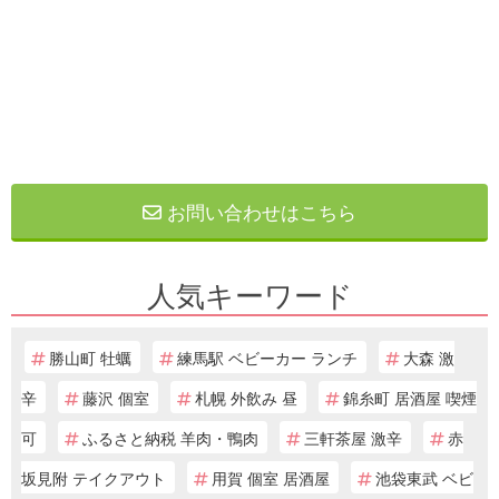
お問い合わせはこちら
人気キーワード
勝山町 牡蠣
練馬駅 ベビーカー ランチ
大森 激
辛
藤沢 個室
札幌 外飲み 昼
錦糸町 居酒屋 喫煙
可
ふるさと納税 羊肉・鴨肉
三軒茶屋 激辛
赤
坂見附 テイクアウト
用賀 個室 居酒屋
池袋東武 ベビ