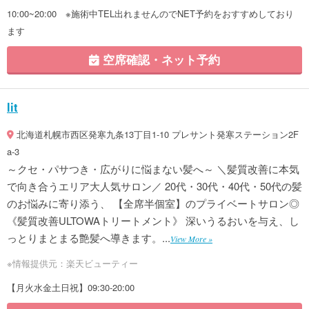
10:00~20:00 ※施術中TEL出れませんのでNET予約をおすすめしており
ます
空席確認・ネット予約
lit
北海道札幌市西区発寒九条13丁目1-10 プレサント発寒ステーション2F
a-3
～クセ・パサつき・広がりに悩まない髪へ～ ＼髪質改善に本気
で向き合うエリア大人気サロン／ 20代・30代・40代・50代の髪
のお悩みに寄り添う、 【全席半個室】のプライベートサロン◎
《髪質改善ULTOWAトリートメント》 深いうるおいを与え、し
っとりまとまる艶髪へ導きます。...
View More »
※情報提供元：楽天ビューティー
【月火水金土日祝】09:30-20:00