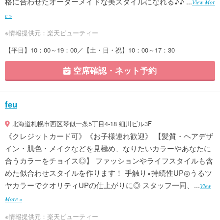
格に合わせたオーダーメイドな美スタイルになれる♪♪ ...
View Mor
e »
※情報提供元：楽天ビューティー
【平日】10：00～19：00／【土・日・祝】10：00～17：30
空席確認・ネット予約
feu
北海道札幌市西区琴似一条5丁目4-18 細川ビル3F
《クレジットカード可》《お子様連れ歓迎》 【髪質・ヘアデザ
イン・肌色・メイクなどを見極め、なりたいカラーやあなたに
合うカラーをチョイス◎】 ファッションやライフスタイルも含
めた似合わせスタイルを作ります！ 手触り×持続性UP◎うるツ
ヤカラーでクオリティUPの仕上がりに◎ スタッフ一同、...
View
More »
※情報提供元：楽天ビューティー