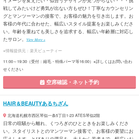
イメージを変えたい・似合うデザインが見つからない・・・挑
戦してみたいけど勇気が出ない方もぜひ！丁寧なカウンセリン
グとマンツーマンの接客で、お客様の魅力を引き出します。お
客様の年代に合わせた、幅広いスタイル提案をお楽しみくださ
い。年齢を重ねても美しさを追求する、幅広い年齢層に対応し
たサロン。
View More »
※情報提供元：楽天ビューティー
11:00～19:30（受付：縮毛・特殊パーマ等16:00）※詳しくはお問い合わ
せください
空席確認・ネット予約
HAIR＆BEAUTYあるちざん
北海道札幌市西区琴似一条5丁目1-23 ATES琴似2階
日常の喧騒から離れ、くつろぎのひとときをお楽しみくださ
い。スタイリストとのマンツーマン接客で、お客様の要望にお
応えします。とびきりの満足を。大人から若者まで、幅広いお