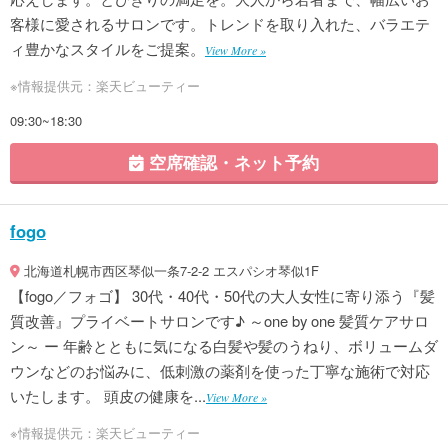
客様に愛されるサロンです。トレンドを取り入れた、バラエテ
ィ豊かなスタイルをご提案。
View More »
※情報提供元：楽天ビューティー
09:30~18:30
空席確認・ネット予約
fogo
北海道札幌市西区琴似一条7-2-2 エスパシオ琴似1F
【fogo／フォゴ】 30代・40代・50代の大人女性に寄り添う『髪
質改善』プライベートサロンです♪ ～one by one 髪質ケアサロ
ン～ ー 年齢とともに気になる白髪や髪のうねり、ボリュームダ
ウンなどのお悩みに、低刺激の薬剤を使った丁寧な施術で対応
いたします。 頭皮の健康を...
View More »
※情報提供元：楽天ビューティー