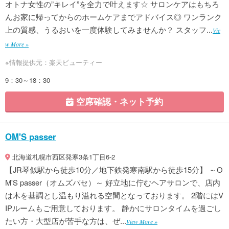
オトナ女性の”キレイ”を全力で叶えます☆ サロンケアはもちろ
んお家に帰ってからのホームケアまでアドバイス◎ ワンランク
上の質感、うるおいを一度体験してみませんか？ スタッフ...
Vie
w More »
※情報提供元：楽天ビューティー
9：30～18：30
空席確認・ネット予約
OM'S passer
北海道札幌市西区発寒3条1丁目6-2
【JR琴似駅から徒歩10分／地下鉄発寒南駅から徒歩15分】 ～O
M'S passer（オムズパセ）～ 好立地に佇むヘアサロンで、店内
は木を基調とし温もり溢れる空間となっております。 2階にはV
IPルームもご用意しております。 静かにサロンタイムを過ごし
たい方・大型店が苦手な方は、ぜ...
View More »