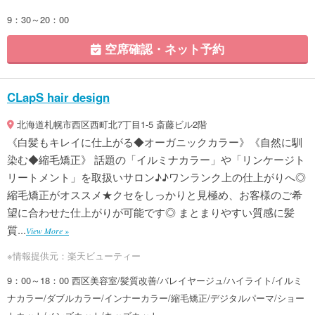
9：30～20：00
空席確認・ネット予約
CLapS hair design
北海道札幌市西区西町北7丁目1-5 斎藤ビル2階
《白髪もキレイに仕上がる◆オーガニックカラー》《自然に馴
染む◆縮毛矯正》 話題の「イルミナカラー」や「リンケージト
リートメント」を取扱いサロン♪♪ワンランク上の仕上がりへ◎
縮毛矯正がオススメ★クセをしっかりと見極め、お客様のご希
望に合わせた仕上がりが可能です◎ まとまりやすい質感に髪
質...
View More »
※情報提供元：楽天ビューティー
9：00～18：00 西区美容室/髪質改善/バレイヤージュ/ハイライト/イルミ
ナカラー/ダブルカラー/インナーカラー/縮毛矯正/デジタルパーマ/ショー