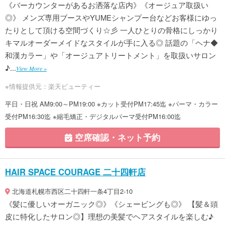
《バーカウンターがあるお洒落な店内》《オージュア取扱い
◎》 メンズ専用ブースやYUMEシャンプー台などお客様にゆっ
たりとして頂ける空間づくり☆彡 一人ひとりの骨格にしっかり
キマルオーダーメイドなスタイルが手に入る◎ 話題の「ヘナ◆
和漢カラー」や「オージュアトリートメント」を取扱いサロン
♪...
View More »
※情報提供元：楽天ビューティー
平日・日祝 AM9:00～PM19:00 ※カット受付PM17:45迄 ※パーマ・カラー
受付PM16:30迄 ※縮毛矯正・デジタルパーマ受付PM16:00迄
空席確認・ネット予約
HAIR SPACE COURAGE 二十四軒店
北海道札幌市西区二十四軒一条4丁目2-10
《髪に優しいオーガニック◎》《シェービングも◎》 【髪＆頭
皮に特化したサロン◎】理想の美髪でヘアスタイルを楽しむ♪