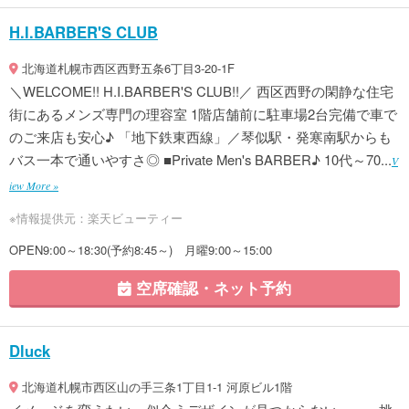
H.I.BARBER'S CLUB
北海道札幌市西区西野五条6丁目3-20-1F
＼WELCOME!! H.I.BARBER'S CLUB!!／ 西区西野の閑静な住宅
街にあるメンズ専門の理容室 1階店舗前に駐車場2台完備で車で
のご来店も安心♪ 「地下鉄東西線」／琴似駅・発寒南駅からも
バス一本で通いやすさ◎ ■Private Men's BARBER♪ 10代～70...
V
iew More »
※情報提供元：楽天ビューティー
OPEN9:00～18:30(予約8:45～) 月曜9:00～15:00
空席確認・ネット予約
Dluck
北海道札幌市西区山の手三条1丁目1-1 河原ビル1階