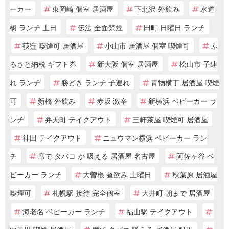
ーカー
東岡崎 個室 居酒屋
下北沢 外飲み
水道
橋 ランチ 土日
伝法 全面禁煙
田町 日曜日 ランチ
荻窪 喫煙可 居酒屋
小山市 居酒屋 個室 喫煙可
ふ
るさと納税 ギフト券
新大阪 個室 居酒屋
松山市 子連
れ ランチ
勝どき ランチ 子連れ
青物横丁 居酒屋 喫煙
可
新橋 外飲み
赤坂 激辛
新横浜 ベビーカー ラ
ンチ
弁天町 テイクアウト
三軒茶屋 喫煙可 居酒屋
神田 テイクアウト
ニュウマン横浜 ベビーカー ラン
チ
席で タバコ が 吸える 居酒屋 名古屋
阿佐ヶ谷 ベ
ビーカー ランチ
大曽根 昼飲み 土曜日
秋葉原 居酒屋
喫煙可
札幌駅 接待 完全個室
大井町 朝まで 居酒屋
海老名 ベビーカー ランチ
福山駅 テイクアウト