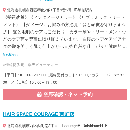
北海道札幌市西区琴似2条1丁目1番5号 JR琴似駅内
《髪質改善》《ノンダメージカラー》《サブリミックトリート
メント》 【ダメージにお悩みの方必見！髪と頭皮を守ります☆
彡】 髪と地肌のケアにこだわり、カラー剤やトリートメントな
どのケア商材豊富に取り揃えています。 自慢のヘアケアでアナ
タの髪を美しく輝く仕上がりへ☆彡 自然な仕上がりと健康的...
V
iew More »
※情報提供元：楽天ビューティー
【平日】10：00～20：00（最終受付カット19：00／カラー・パーマ18：
00）／【日祝】10：00～19：00
空席確認・ネット予約
HAIR SPACE COURAGE 西町店
北海道札幌市西区西町南3丁目1-1 courageBLDnishimachi1F