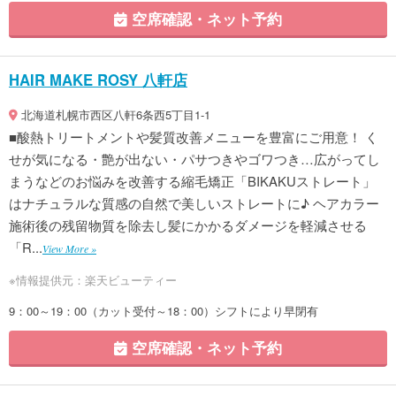
空席確認・ネット予約
HAIR MAKE ROSY 八軒店
北海道札幌市西区八軒6条西5丁目1-1
■酸熱トリートメントや髪質改善メニューを豊富にご用意！ く
せが気になる・艶が出ない・パサつきやゴワつき…広がってし
まうなどのお悩みを改善する縮毛矯正「BIKAKUストレート」
はナチュラルな質感の自然で美しいストレートに♪ ヘアカラー
施術後の残留物質を除去し髪にかかるダメージを軽減させる
「R...
View More »
※情報提供元：楽天ビューティー
9：00～19：00（カット受付～18：00）シフトにより早閉有
空席確認・ネット予約