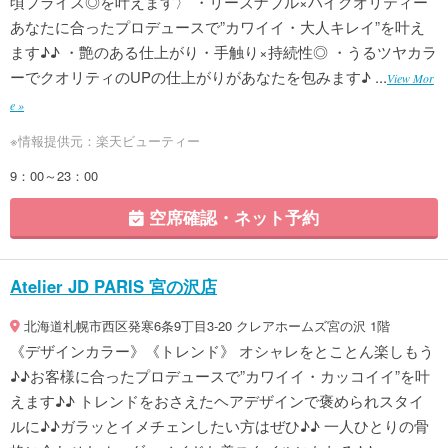
頃プライス◎を叶えます〉 ・リーズナブル×ハイクオリティー
あなたに合ったプロデュースで”カワイイ・大人キレイ”を叶え
ます♪♪ ・艶のある仕上がり・手触り×持続性◎ ・うるツヤカラ
ーでクオリティのUPの仕上がりがあなたを包みます♪ ...
View Mor
e »
※情報提供元：楽天ビューティー
9：00～23：00
空席確認・ネット予約
Atelier JD PARIS 宮の沢店
北海道札幌市西区発寒6条9丁目3-20 クレアホームズ宮の沢 1階
《デザインカラー》《トレンド》 オシャレをとことん楽しもう
♪♪お客様に合ったプロデュースで”カワイイ・カッコイイ”を叶
えます♪♪ トレンドをおさえたヘアデザインで褒められスタイ
ルに♪♪ガラッとイメチェンしたい方はぜひ♪♪ 一人ひとりの骨