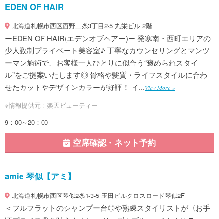
EDEN OF HAIR
北海道札幌市西区西野二条3丁目2-5 丸栄ビル 2階
ーEDEN OF HAIR(エデンオブヘアー)ー 発寒南・西町エリアの
少人数制プライベート美容室♪ 丁寧なカウンセリングとマンツ
ーマン施術で、お客様一人ひとりに似合う“褒められスタイ
ル”をご提案いたします◎ 骨格や髪質・ライフスタイルに合わ
せたカットやデザインカラーが好評！ イ...
View More »
※情報提供元：楽天ビューティー
9：00～20：00
空席確認・ネット予約
amie 琴似【アミ】
北海道札幌市西区琴似2条1-3-5 玉田ビルクロスロード琴似2F
＜フルフラットのシャンプー台◎や熟練スタイリストが〈お手