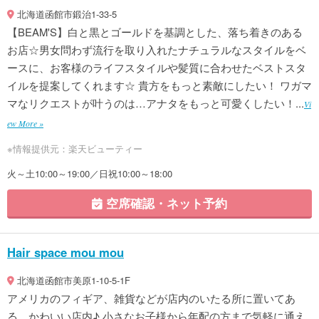
北海道函館市鍛治1-33-5
【BEAM'S】白と黒とゴールドを基調とした、落ち着きのある
お店☆男女問わず流行を取り入れたナチュラルなスタイルをベ
ースに、お客様のライフスタイルや髪質に合わせたベストスタ
イルを提案してくれます☆ 貴方をもっと素敵にしたい！ ワガマ
マなリクエストが叶うのは…アナタをもっと可愛くしたい！...
Vi
ew More »
※情報提供元：楽天ビューティー
火～土10:00～19:00／日祝10:00～18:00
空席確認・ネット予約
Hair space mou mou
北海道函館市美原1-10-5-1F
アメリカのフィギア、雑貨などが店内のいたる所に置いてあ
る、かわいい店内♪ 小さなお子様から年配の方まで気軽に通え