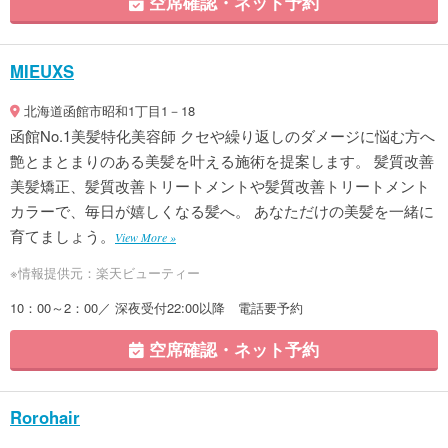
空席確認・ネット予約
MIEUXS
北海道函館市昭和1丁目1－18
函館No.1美髪特化美容師 クセや繰り返しのダメージに悩む方へ
艶とまとまりのある美髪を叶える施術を提案します。 髪質改善
美髪矯正、髪質改善トリートメントや髪質改善トリートメント
カラーで、毎日が嬉しくなる髪へ。 あなただけの美髪を一緒に
育てましょう。
View More »
※情報提供元：楽天ビューティー
10：00～2：00／ 深夜受付22:00以降 電話要予約
空席確認・ネット予約
Rorohair