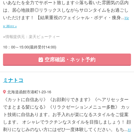
いあなたを全力でサポート致します☆落ち着いた雰囲気の店内
は、居心地抜群◎リラックスしながらサロンタイムをお過ごし
いただけます！ 【結果重視のフェイシャル・ボディ・痩身...
Vie
w More »
※情報提供元：楽天ビューティー
10：00～15:00(最終受付14:00)
空席確認・ネット予約
ミナトコ
北海道函館市港町1-23-16
《カットに自信あり》《お顔剃りできます》《ヘアリセッター
でまとまる髪になる》《リラクゼーションメニュー多数》 カッ
ト技術に自信あります。お手入れが楽になるスタイルをご提案
します。 オシャレでラクチンなスタイルを目指しましょう！ 顔
剃りになじみのない方にはぜひ一度体験してください。もち...
Vi