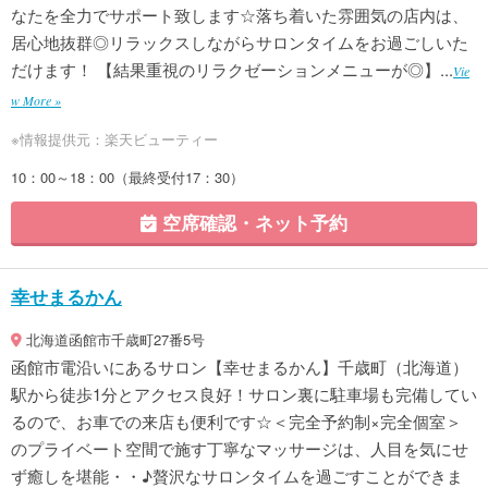
なたを全力でサポート致します☆落ち着いた雰囲気の店内は、
居心地抜群◎リラックスしながらサロンタイムをお過ごしいた
だけます！ 【結果重視のリラクゼーションメニューが◎】...
Vie
w More »
※情報提供元：楽天ビューティー
10：00～18：00（最終受付17：30）
空席確認・ネット予約
幸せまるかん
北海道函館市千歳町27番5号
函館市電沿いにあるサロン【幸せまるかん】千歳町（北海道）
駅から徒歩1分とアクセス良好！サロン裏に駐車場も完備してい
るので、お車での来店も便利です☆＜完全予約制×完全個室＞
のプライベート空間で施す丁寧なマッサージは、人目を気にせ
ず癒しを堪能・・♪贅沢なサロンタイムを過ごすことができま