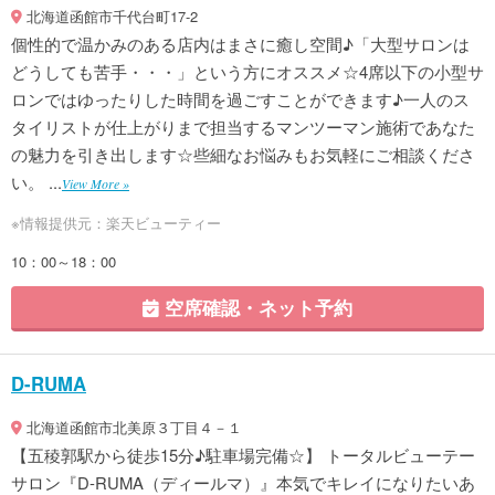
北海道函館市千代台町17-2
個性的で温かみのある店内はまさに癒し空間♪「大型サロンは
どうしても苦手・・・」という方にオススメ☆4席以下の小型サ
ロンではゆったりした時間を過ごすことができます♪一人のス
タイリストが仕上がりまで担当するマンツーマン施術であなた
の魅力を引き出します☆些細なお悩みもお気軽にご相談くださ
い。 ...
View More »
※情報提供元：楽天ビューティー
10：00～18：00
空席確認・ネット予約
D-RUMA
北海道函館市北美原３丁目４－１
【五稜郭駅から徒歩15分♪駐車場完備☆】 トータルビューテー
サロン『D-RUMA（ディールマ）』本気でキレイになりたいあ