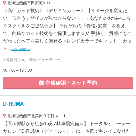
北海道函館市田家町6-11
《高いカット技術》《デザインカラー》 【イメージを変えた
い・似合うデザインが見つからない・・・あなたのお悩みに合
うスタイルをご提供☆彡】 それぞれの「骨格×髪質」を捉え
て、的確なカット技術をご提供します☆彡 手触り、質感にもこ
だわったヘアを美しく魅せるトレンドカラーでキマリ！！ カッ
ト...
View More »
※情報提供元：楽天ビューティー
10：00～18：00
空席確認・ネット予約
D-RUMA
北海道函館市北美原３丁目４－１
【五稜郭駅から徒歩15分♪駐車場完備☆】 トータルビューテー
サロン『D-RUMA（ディールマ）』は、本気でキレイになりた