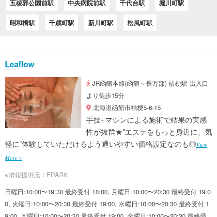
五稜郭公園前駅
中央病院前駅
千代台駅
堀川町駅
昭和橋駅
千歳町駅
新川町駅
松風町駅
Leaflow
JR函館本線(函館～長万部) 桔梗駅 出入口
より徒歩15分
北海道函館市桔梗5-6-15
手技+マシンによる施術で結果の実感
性が抜群★"エステをもっと身近に、気
軽に"体験していただけるよう通いやすい価格設定なのも◎
View
More »
※情報提供元：EPARK
日曜日:10:00〜19:30 最終受付 18:00, 月曜日:10:00〜20:30 最終受付 19:0
0, 火曜日:10:00〜20:30 最終受付 19:00, 水曜日:10:00〜20:30 最終受付 1
9:00, 木曜日:10:00〜20:30 最終受付 19:00, 金曜日:10:00〜20:30 最終受