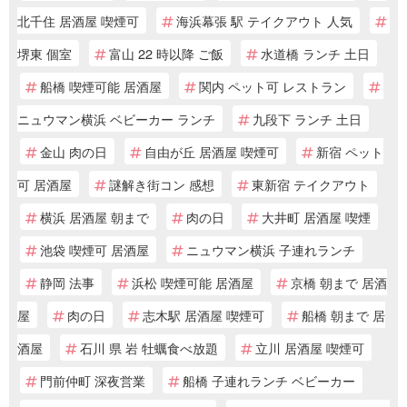
北千住 居酒屋 喫煙可
海浜幕張 駅 テイクアウト 人気
堺東 個室
富山 22 時以降 ご飯
水道橋 ランチ 土日
船橋 喫煙可能 居酒屋
関内 ペット可 レストラン
ニュウマン横浜 ベビーカー ランチ
九段下 ランチ 土日
金山 肉の日
自由が丘 居酒屋 喫煙可
新宿 ペット
可 居酒屋
謎解き街コン 感想
東新宿 テイクアウト
横浜 居酒屋 朝まで
肉の日
大井町 居酒屋 喫煙
池袋 喫煙可 居酒屋
ニュウマン横浜 子連れランチ
静岡 法事
浜松 喫煙可能 居酒屋
京橋 朝まで 居酒
屋
肉の日
志木駅 居酒屋 喫煙可
船橋 朝まで 居
酒屋
石川 県 岩 牡蠣食べ放題
立川 居酒屋 喫煙可
門前仲町 深夜営業
船橋 子連れランチ ベビーカー