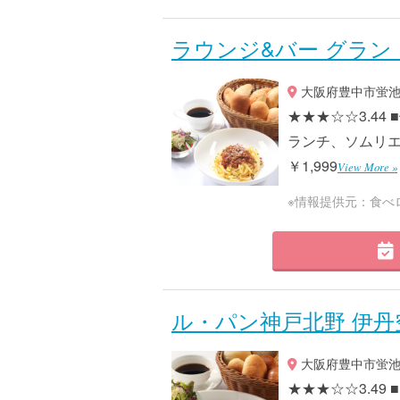
ラウンジ&バー グラン
大阪府豊中市蛍池西
★★★☆☆3.4
ランチ、ソムリエ厳
￥1,999
View More »
※情報提供元：食べ
ル・パン神戸北野 伊丹
大阪府豊中市蛍池西
★★★☆☆3.4