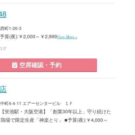
8
町1-26-3
算(夜):￥2,000～￥2,999
View More »
ログ
空席確認・予約
池店
町4-4-11 エアーセンタービル １Ｆ
8 ■【蛍池駅・大阪空港】「創業30年以上」守り続けた
場で限定生産「神楽とり」 ■予算(夜):￥4,000～