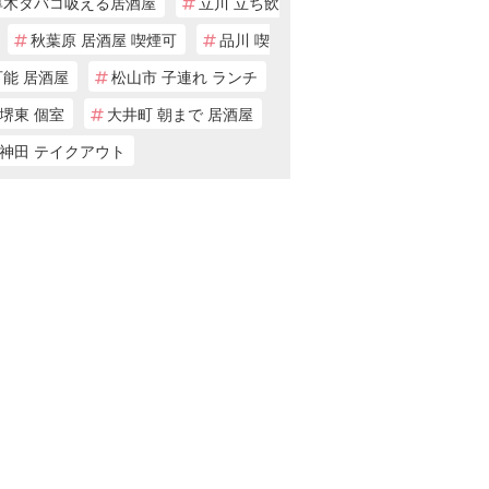
厚木タバコ吸える居酒屋
立川 立ち飲
秋葉原 居酒屋 喫煙可
品川 喫
可能 居酒屋
松山市 子連れ ランチ
堺東 個室
大井町 朝まで 居酒屋
神田 テイクアウト