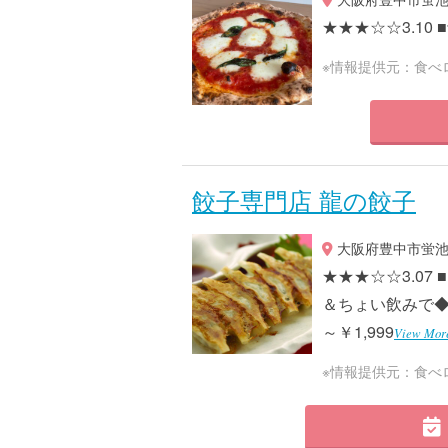
★★★☆☆3.10 ■予
※情報提供元：食べ
餃子専門店 龍の餃子
大阪府豊中市蛍池中
★★★☆☆3.0
＆ちょい飲みで◆近
～￥1,999
View Mor
※情報提供元：食べ