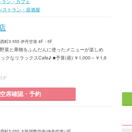
トラン・カフェ
レストラン・居酒屋
店
3-555 伊丹空港 4F・5F
6 ■野菜と果物をふんだんに使ったメニューが楽しめ
なリラックスCafe♪ ■予算(昼):￥1,000～￥1,9
ログ
空席確認・予約
3-555 大阪国際空港(伊丹空港) 2F