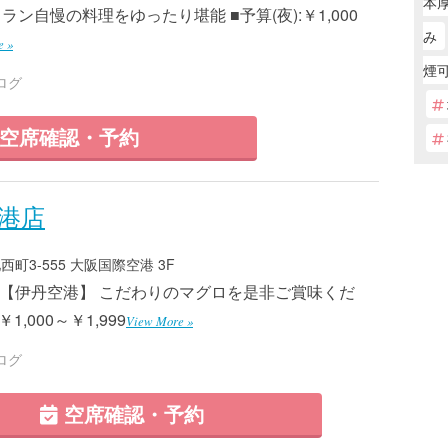
本
ン自慢の料理をゆったり堪能 ■予算(夜):￥1,000
み
e »
煙
ログ
空席確認・予約
港店
町3-555 大阪国際空港 3F
7 ■【伊丹空港】 こだわりのマグロを是非ご賞味くだ
1,000～￥1,999
View More »
ログ
空席確認・予約