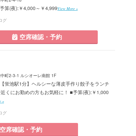
算(夜):￥4,000～￥4,999
View More »
ログ
空席確認・予約
町2-3-1 ルシオーレ南館 1F
7 ■【蛍池駅1分】ヘルシーな薄皮手作り餃子をランチ
くにお勤めの方もお気軽に！ ■予算(夜):￥1,000
e »
ログ
空席確認・予約