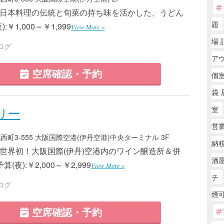
0 ■日本料理の伝統と旬菜の持ち味を活かした、うどん
題
:￥1,000～￥1,999
View More »
場 
ログ
ア
空席確認・予約
個
袋 
リー
室
営
町3-555 大阪国際空港(伊丹空港)中央ターミナル 3F
納税
 ■世界初！大阪国際(伊丹)空港内のワイン醸造所＆併
酒屋
算(夜):￥2,000～￥2,999
View More »
チ
ログ
煙
空席確認・予約