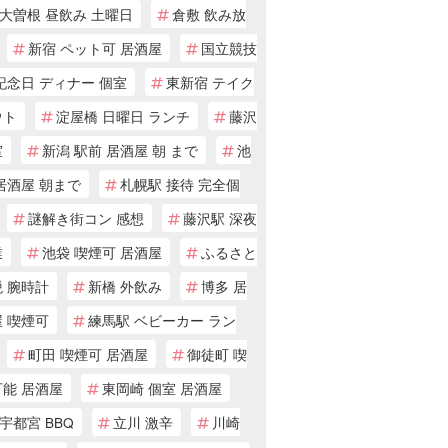
大曽根 昼飲み 土曜日
倉敷 飲み放
新宿 ペット可 居酒屋
国立競技
記念日 ディナー 個室
東新宿 テイク
ウト
淀屋橋 日曜日 ランチ
藤沢
室
新潟 駅前 居酒屋 朝 まで
池
居酒屋 朝まで
札幌駅 接待 完全個
謎解き街コン 感想
藤沢駅 深夜
業
池袋 喫煙可 居酒屋
ふるさと
 腕時計
新橋 外飲み
博多 居
 喫煙可
練馬駅 ベビーカー ラン
町田 喫煙可 居酒屋
御徒町 喫
可能 居酒屋
東岡崎 個室 居酒屋
宇都宮 BBQ
立川 激辛
川崎