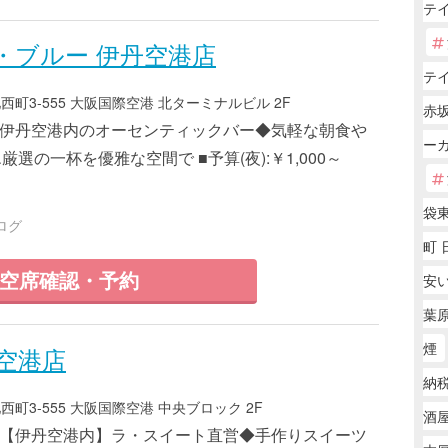
テ
・ブルー 伊丹空港店
テ
町3-555 大阪国際空港 北ターミナルビル 2F
赤
4 ■伊丹空港内のオーセンティックバー◆気軽な朝食や
ー
選の一杯を優雅な空間で ■予算(夜):￥1,000～
袋
ログ
町 
空席確認・予約
安
葉原
煙
空港店
納
町3-555 大阪国際空港 中央ブロック 2F
酒
9 ■【伊丹空港内】ラ・スイート直営◆手作りスイーツ