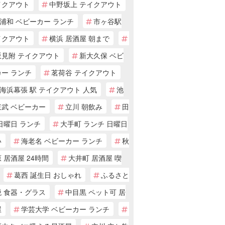
イクアウト
中野坂上 テイクアウト
浦和 ベビーカー ランチ
市ヶ谷駅
イクアウト
横浜 居酒屋 朝まで
坂見附 テイクアウト
新大久保 ベビ
カー ランチ
茗荷谷 テイクアウト
海浜幕張 駅 テイクアウト 人気
池
東武 ベビーカー
立川 朝飲み
田
日曜日 ランチ
大手町 ランチ 日曜日
い
海老名 ベビーカー ランチ
秋
 居酒屋 24時間
大井町 居酒屋 喫
葛西 誕生日 おしゃれ
ふるさと
税 食器・グラス
中目黒 ペット可 居
屋
学芸大学 ベビーカー ランチ