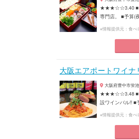
★★★☆☆3.4
専門店。 ■予算(夜)
※情報提供元：食べ
大阪エアポートワイナ
大阪府豊中市蛍池西
★★★☆☆3.48
設ワインバル!! ■予
※情報提供元：食べ