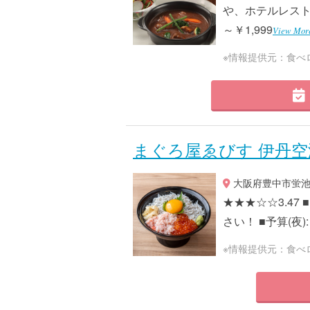
や、ホテルレストラ
～￥1,999
View Mor
※情報提供元：食べ
まぐろ屋ゑびす 伊丹空
大阪府豊中市蛍池西
★★★☆☆3.4
さい！ ■予算(夜):￥
※情報提供元：食べ