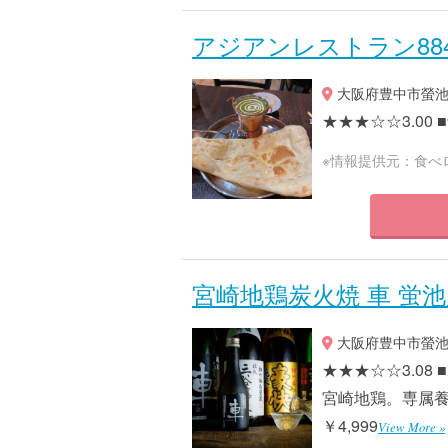
アジアンレストラン884
大阪府豊中市螢池西
★★★☆☆3.00 ■予
※情報提供元：食べ
宮崎地鶏炭火焼 車 蛍
大阪府豊中市螢池中
★★★☆☆3.0
宮崎地鶏。専属養鶏
￥4,999
View More »