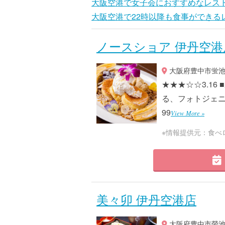
大阪空港で女子会におすすめなレス
大阪空港で22時以降も食事ができる
ノースショア 伊丹空港
大阪府豊中市蛍池西町
★★★☆☆3.1
る、フォトジェニック
99
View More »
※情報提供元：食べ
美々卯 伊丹空港店
大阪府豊中市螢池西町