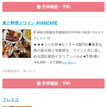
空席確認・予約
炭と料理とワイン AVANZARE
神奈川県横浜市都筑区中川中央1-38-20 マルチナ
クレスト 1F
★★★☆☆3.58 ■センター北駅3分◆多彩な
肉の炭火焼と旬食材を、ワインと共に楽し
める隠れ家的イタリアンバル♪ ■予算(夜):
￥6,000～￥7,999
View More »
※情報提供元：食べログ
空席確認・予約
フレスコ