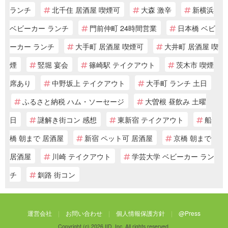
ランチ
北千住 居酒屋 喫煙可
大森 激辛
新横浜
ベビーカー ランチ
門前仲町 24時間営業
日本橋 ベビ
ーカー ランチ
大手町 居酒屋 喫煙可
大井町 居酒屋 喫
煙
竪堀 宴会
篠崎駅 テイクアウト
茨木市 喫煙
席あり
中野坂上 テイクアウト
大手町 ランチ 土日
ふるさと納税 ハム・ソーセージ
大曽根 昼飲み 土曜
日
謎解き街コン 感想
東新宿 テイクアウト
船
橋 朝まで 居酒屋
新宿 ペット可 居酒屋
京橋 朝まで
居酒屋
川崎 テイクアウト
学芸大学 ベビーカー ラン
チ
釧路 街コン
運営会社
お問い合わせ
個人情報保護方針
@Press
Copyright (c) 2026 IID, Inc. All rights reserved.