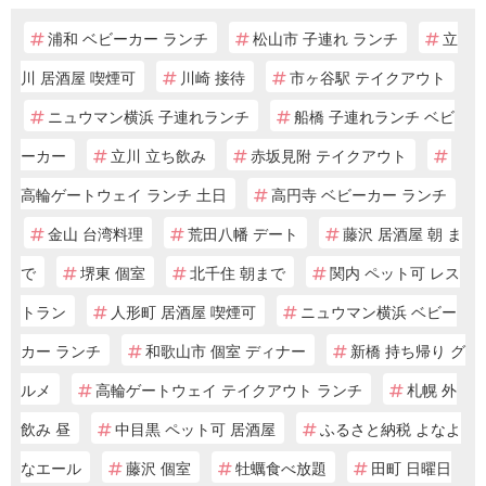
浦和 ベビーカー ランチ
松山市 子連れ ランチ
立
川 居酒屋 喫煙可
川崎 接待
市ヶ谷駅 テイクアウト
ニュウマン横浜 子連れランチ
船橋 子連れランチ ベビ
ーカー
立川 立ち飲み
赤坂見附 テイクアウト
高輪ゲートウェイ ランチ 土日
高円寺 ベビーカー ランチ
金山 台湾料理
荒田八幡 デート
藤沢 居酒屋 朝 ま
で
堺東 個室
北千住 朝まで
関内 ペット可 レス
トラン
人形町 居酒屋 喫煙可
ニュウマン横浜 ベビー
カー ランチ
和歌山市 個室 ディナー
新橋 持ち帰り グ
ルメ
高輪ゲートウェイ テイクアウト ランチ
札幌 外
飲み 昼
中目黒 ペット可 居酒屋
ふるさと納税 よなよ
なエール
藤沢 個室
牡蠣食べ放題
田町 日曜日