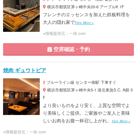
横浜市都筑区茅ヶ崎中央20-6 アーブルK 1F
フレンチのエッセンスを加えた鉄板料理を
大人の隠れ家で
View More »
※情報提供元：一休.com
空席確認・予約
焼肉 ギュウトピア
ブルーライン線 センター南駅 下車すぐ
横浜市都筑区茅ヶ崎中央5-1 港北東急S.C. A館 5
F
より良いものをより安く、上質な空間でよ
り美味しくご提供。ご家族やご友人と美味
しいお肉をお腹一杯召し上がれ。
View More »
※情報提供元：一休.com