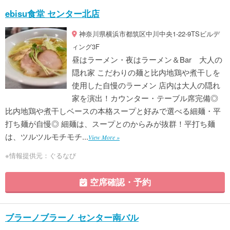
ebisu食堂 センター北店
神奈川県横浜市都筑区中川中央1-22-9TSビルデ
ィング3F
昼はラーメン・夜はラーメン＆Bar 大人の
隠れ家 こだわりの麺と比内地鶏や煮干しを
使用した自慢のラーメン 店内は大人の隠れ
家を演出！カウンター・テーブル席完備◎
比内地鶏や煮干しベースの本格スープと好みで選べる細麺・平
打ち麺が自慢◎ 細麺は、スープとのからみが抜群！平打ち麺
は、ツルツルモチモチ...
View More »
※情報提供元：ぐるなび
空席確認・予約
ブラーノブラーノ センター南バル