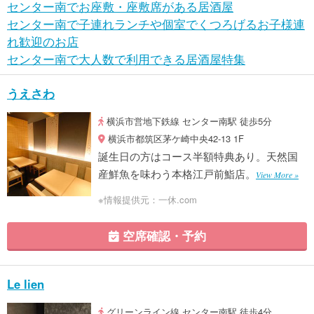
センター南でお座敷・座敷席がある居酒屋
センター南で子連れランチや個室でくつろげるお子様連
れ歓迎のお店
センター南で大人数で利用できる居酒屋特集
うえさわ
横浜市営地下鉄線 センター南駅 徒歩5分
横浜市都筑区茅ケ崎中央42-13 1F
誕生日の方はコース半額特典あり。天然国
産鮮魚を味わう本格江戸前鮨店。
View More »
※情報提供元：一休.com
空席確認・予約
Le lien
グリーンライン線 センター南駅 徒歩4分