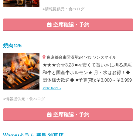
※情報提供元：食べログ
空席確認・予約
焼肉125
東京都台東区浅草2-11-13 ワンスマイル
★★★☆☆3.23 ■≪安くて旨い≫に拘る黒毛
和牛と国産牛ホルモン★ 月・水はお得！◆
団体様大歓迎◆ ■予算(夜):￥3,000～￥3,999
View More »
※情報提供元：食べログ
空席確認・予約
Wagyu＆ラム 霧島 浅草店