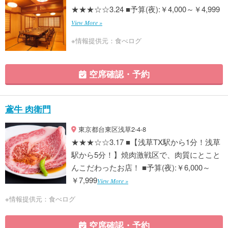
★★★☆☆3.24 ■予算(夜):￥4,000～￥4,999
View More »
※情報提供元：食べログ
空席確認・予約
鳶牛 肉衛門
東京都台東区浅草2-4-8
★★★☆☆3.17 ■【浅草TX駅から1分！浅草
駅から5分！】焼肉激戦区で、肉質にとこと
んこだわったお店！ ■予算(夜):￥6,000～
￥7,999
View More »
※情報提供元：食べログ
空席確認・予約