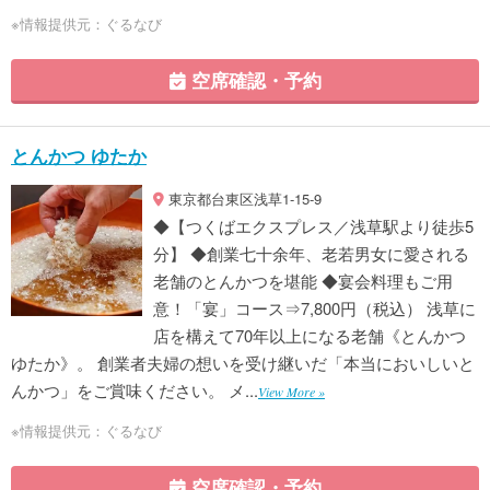
※情報提供元：ぐるなび
空席確認・予約
とんかつ ゆたか
東京都台東区浅草1-15-9
◆【つくばエクスプレス／浅草駅より徒歩5
分】 ◆創業七十余年、老若男女に愛される
老舗のとんかつを堪能 ◆宴会料理もご用
意！「宴」コース⇒7,800円（税込） 浅草に
店を構えて70年以上になる老舗《とんかつ
ゆたか》。 創業者夫婦の想いを受け継いだ「本当においしいと
んかつ」をご賞味ください。 メ...
View More »
※情報提供元：ぐるなび
空席確認・予約