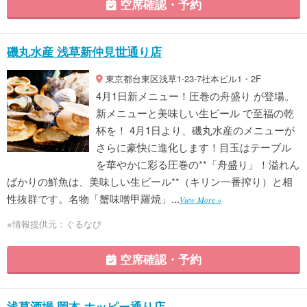
空席確認・予約
磯丸水産 浅草新仲見世通り店
東京都台東区浅草1-23-7社本ビル1・2F
4月1日新メニュー！圧巻の舟盛り が登場。
新メニューと美味しい生ビール で至福の乾
杯を！ 4月1日より、磯丸水産のメニューが
さらに豪快に進化します！目玉はテーブル
を華やかに彩る圧巻の**「舟盛り」！溢れん
ばかりの鮮魚は、美味しい生ビール**（キリン一番搾り）と相
性抜群です。名物「蟹味噌甲羅焼」...
View More »
※情報提供元：ぐるなび
空席確認・予約
浅草酒場 岡本 ホッピー通り店