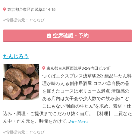
東京都台東区西浅草2-14-15
※情報提供元：ぐるなび
空席確認・予約
たんじろう
東京都台東区西浅草3-2-9内田ビル1F
つくばエクスプレス浅草駅2分 絶品牛たん料
理が味わえる創作居酒屋 コスパ◎自慢の品
を揃えたコースはボリューム満点 清潔感の
ある店内は女子会や少人数での飲み会に ど
こにもない“独自の牛たん”を求め、素材・仕
込み・調理・ご提供までこだわり抜く当店。 【料理】 上質なた
ん中・たん元を、時間をかけて...
View More »
※情報提供元：ぐるなび