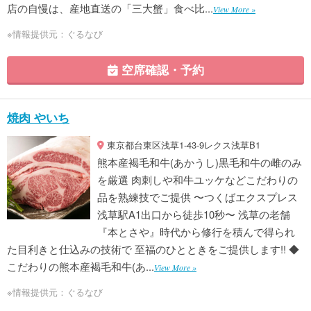
店の自慢は、産地直送の「三大蟹」食べ比...
View More »
※情報提供元：ぐるなび
空席確認・予約
焼肉 やいち
東京都台東区浅草1-43-9レクス浅草B1
熊本産褐毛和牛(あかうし)黒毛和牛の雌のみ
を厳選 肉刺しや和牛ユッケなどこだわりの
品を熟練技でご提供 〜つくばエクスプレス
浅草駅A1出口から徒歩10秒〜 浅草の老舗
『本とさや』時代から修行を積んで得られ
た目利きと仕込みの技術で 至福のひとときをご提供します!! ◆
こだわりの熊本産褐毛和牛(あ...
View More »
※情報提供元：ぐるなび