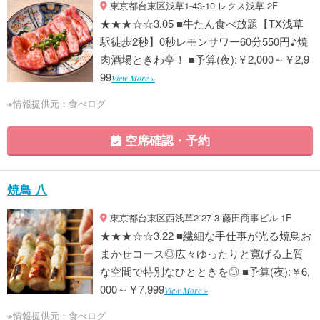
東京都台東区浅草1-43-10 レクス浅草 2F
★★★☆☆3.05 ■牛たん食べ放題【TX浅草
駅徒歩2秒】0秒レモンサワー60分550円♪焼
肉酒場ときわ亭！ ■予算(夜):￥2,000～￥2,9
99
View More »
※情報提供元：食べログ
空席確認・予約
焼鳥 八
東京都台東区西浅草2-27-3 藤田商事ビル 1F
★★★☆☆3.22 ■繊細な手仕事が光る焼鳥お
まかせコース◎広々ゆったりと寛げる上質
な空間で特別なひとときを◎ ■予算(夜):￥6,
000～￥7,999
View More »
※情報提供元：食べログ