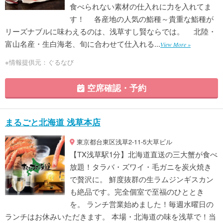
食べられない素材の仕入れに力を入れてま
す！ 各産地の人気の鮨種～貴重な鮨種が
リーズナブルに味わえるのは、浅草すし賢ならでは。 北陸・
富山名産・生白海老、旬に合わせて仕入れる...
View More »
※情報提供元：ぐるなび
空席確認・予約
まるごと北海道 浅草本店
東京都台東区浅草2-11-5大草ビル
【TX浅草駅1分】北海道直送の三大蟹が食べ
放題！タラバ・ズワイ・毛ガニを炭火焼き
で贅沢に。 鮮度抜群の生ラムジンギスカン
も絶品です。完全個室で至福のひととき
を。 ランチ営業始めました！毎週水曜日の
ランチはお休みいただきます。 本場・北海道の味を浅草で！当