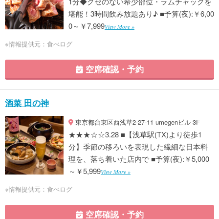
1分◆クセのない希少部位・ラムチャックを
堪能！3時間飲み放題あり♪ ■予算(夜):￥6,00
0～￥7,999
View More »
※情報提供元：食べログ
空席確認・予約
酒菜 田の神
東京都台東区西浅草2-27-11 umegenビル 3F
★★★☆☆3.28 ■【浅草駅(TX)より徒歩1
分】季節の移ろいを表現した繊細な日本料
理を、落ち着いた店内で ■予算(夜):￥5,000
～￥5,999
View More »
※情報提供元：食べログ
空席確認・予約