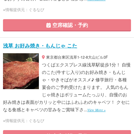
※情報提供元：ぐるなび
空席確認・予約
浅草 お好み焼き・もんじゃ こた
東京都台東区浅草1-12-8大山ビル3F
つくばエクスプレス線浅草駅徒歩1分！ 自慢
のこた(牛すじ入り)のお好み焼き・もんじ
ゃ・やきそばがオススメ♪ 修学旅行・各種
宴会のご予約受けたまります。 人気のもん
じゃ焼きはボリュームたっぷり、自慢のお
好み焼きは表面がカリッと中にはふわふわのキャベツ！ クセに
なる食感とキャベツの甘みをご賞味下さ...
View More »
※情報提供元：ぐるなび