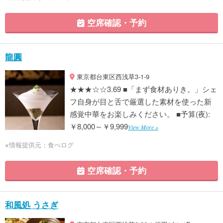
空席確認・予約
龍圓
東京都台東区西浅草3-1-9
★★★☆☆3.69 ■「まず食材ありき。」シェ
フ自身が目と舌で厳選した素材を使った新
感覚中華をお楽しみください。 ■予算(夜):
￥8,000～￥9,999
View More »
※情報提供元：食べログ
空席確認・予約
和風処 うさぎ