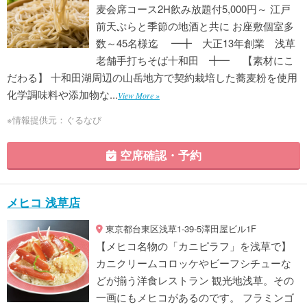
麦会席コース2H飲み放題付5,000円～ 江戸
前天ぷらと季節の地酒と共に お座敷個室多
数～45名様迄 ━╋ 大正13年創業 浅草
老舗手打ちそば十和田 ╋━ 【素材にこ
だわる】 十和田湖周辺の山岳地方で契約栽培した蕎麦粉を使用
化学調味料や添加物な...
View More »
※情報提供元：ぐるなび
空席確認・予約
メヒコ 浅草店
東京都台東区浅草1-39-5澤田屋ビル1F
【メヒコ名物の「カニピラフ」を浅草で】
カニクリームコロッケやビーフシチューな
どが揃う洋食レストラン 観光地浅草。その
一画にもメヒコがあるのです。 フラミンゴ