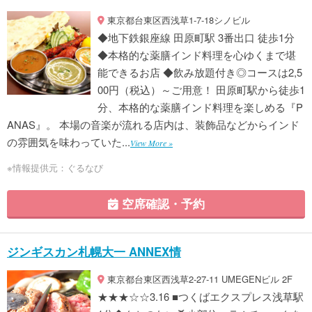
東京都台東区西浅草1-7-18シノビル
◆地下鉄銀座線 田原町駅 3番出口 徒歩1分
◆本格的な薬膳インド料理を心ゆくまで堪
能できるお店 ◆飲み放題付き◎コースは2,5
00円（税込）～ご用意！ 田原町駅から徒歩1
分、本格的な薬膳インド料理を楽しめる『P
ANAS』。 本場の音楽が流れる店内は、装飾品などからインド
の雰囲気を味わっていた...
View More »
※情報提供元：ぐるなび
空席確認・予約
ジンギスカン札幌大一 ANNEX情
東京都台東区西浅草2-27-11 UMEGENビル 2F
★★★☆☆3.16 ■つくばエクスプレス浅草駅