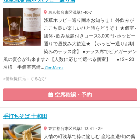
東京都台東区浅草1-40-7
浅草ホッピー通り岡本お知らせ！ 外飲みが
ここち良い楽しいひと時をどうぞ！ ★個室×
団体×飲み放題付きコース3,000円×ホッピー
通りで昼飲み大歓迎★ 【ホッピー通りお馴
染みのテラス席】 ●テラス席でビアガーデン
風の宴会が出来ます♪ 【人数に応じて選べる個室】 ●12～20
名様 半個室完備...
View More »
※情報提供元：ぐるなび
空席確認・予約
手打ちそば 十和田
東京都台東区浅草1-13-41・2F
人情の町浅草で粋に愉しむ 産地直送!旬の蕎