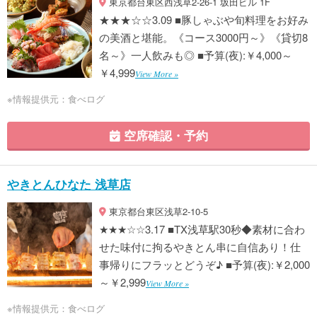
東京都台東区西浅草2-26-1 坂田ビル 1F
★★★☆☆3.09 ■豚しゃぶや旬料理をお好み
の美酒と堪能。《コース3000円～》《貸切8
名～》一人飲みも◎ ■予算(夜):￥4,000～
￥4,999
View More »
※情報提供元：食べログ
空席確認・予約
やきとんひなた 浅草店
東京都台東区浅草2-10-5
★★★☆☆3.17 ■TX浅草駅30秒◆素材に合わ
せた味付に拘るやきとん串に自信あり！仕
事帰りにフラッとどうぞ♪ ■予算(夜):￥2,000
～￥2,999
View More »
※情報提供元：食べログ