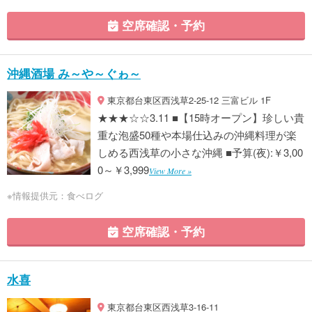
空席確認・予約
沖縄酒場 み～や～ぐゎ～
東京都台東区西浅草2-25-12 三富ビル 1F
★★★☆☆3.11 ■【15時オープン】珍しい貴
重な泡盛50種や本場仕込みの沖縄料理が楽
しめる西浅草の小さな沖縄 ■予算(夜):￥3,00
0～￥3,999
View More »
※情報提供元：食べログ
空席確認・予約
水喜
東京都台東区西浅草3-16-11