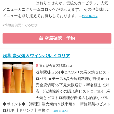
はおりませんが、伝統のカニピラフ、人気
メニューカニクリームコロッケが味わえます。 その他美味しい
メニューを取り揃えてお待ちしております。...
View More »
※情報提供元：ぐるなび
空席確認・予約
浅草 炭火焼＆ワインバル イロリア
東京都台東区浅草1-23-1
浅草駅徒歩5分◆こだわりの炭火焼＆ビスト
ロバル ★チーズ&炭火焼肉料理が自慢★ <<
完全貸切可>>下見大歓迎◎～35名様まで対
応 《伝法院近くの隠れ家ビストロバル》 炭
火焼とビストロ料理が自慢のお洒落なバル
◆ポイント◆ 【料理】炭火焼肉＆鉄串焼き、新鮮野菜のビスト
ロ料理 【ドリンク】生樽ク...
View More »