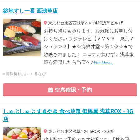
築地すし一番 西浅草店
東京都台東区西浅草2-13-9MC浅草ビル1F
お持ち帰りも承ります。お気軽にお申し付
けください フジテレビ【ＶＶＶ６ 東京Ｖ
シュラン２】★☆海鮮丼堂々第１位☆★で
放映されました！ コロナに負けずに浅草散
策を満喫したら当店へ♪
View More »
※情報提供元：ぐるなび
空席確認・予約
しゃぶしゃぶ すきやき 食べ放題 但馬屋 浅草ROX・3G
店
東京都台東区浅草1-26-5ROX・3G2F
少人数のご予約でも大歓迎です 【秋冬限