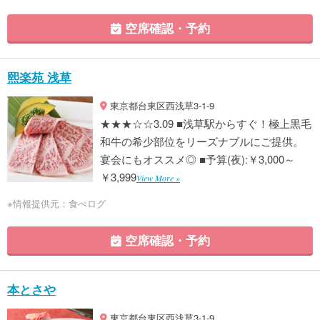
空席確認・予約
熙楽苑 浅草
東京都台東区西浅草3-1-9
★★★☆☆3.09 ■浅草駅からすぐ！極上黒毛
和牛の希少部位をリーズナブルにご提供。
宴会にもオススメ◎ ■予算(夜):￥3,000～
￥3,999
View More »
※情報提供元：食べログ
空席確認・予約
本とさや
東京都台東区西浅草3-1-9