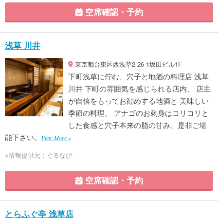
空席確認・予約
浅草 川井
東京都台東区西浅草2-26-1坂田ビル1F
下町浅草に佇む、穴子と地酒の料理店 浅草
川井 下町の雰囲気を感じられる店内、 店主
が自信をもってお勧めする地酒と 美味しい
季節の料理、 アナゴのお刺身はコリコリと
した食感と穴子本来の脂の甘み、是非ご堪
能下さい。
View More »
※情報提供元：ぐるなび
空席確認・予約
とらふぐ亭 浅草店