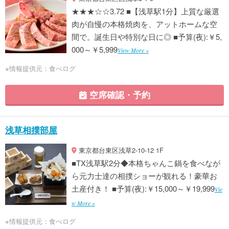
★★★☆☆3.72 ■【浅草駅1分】上質な厳選
肉が自慢の本格焼肉を、アットホームな空
間で。誕生日や特別な日に◎ ■予算(夜):￥5,
000～￥5,999
View More »
※情報提供元：食べログ
空席確認・予約
浅草相撲部屋
東京都台東区浅草2-10-12 1F
■TX浅草駅2分◆本格ちゃんこ鍋を食べなが
ら元力士達の相撲ショーが観れる！豪華お
土産付き！ ■予算(夜):￥15,000～￥19,999
Vie
w More »
※情報提供元：食べログ