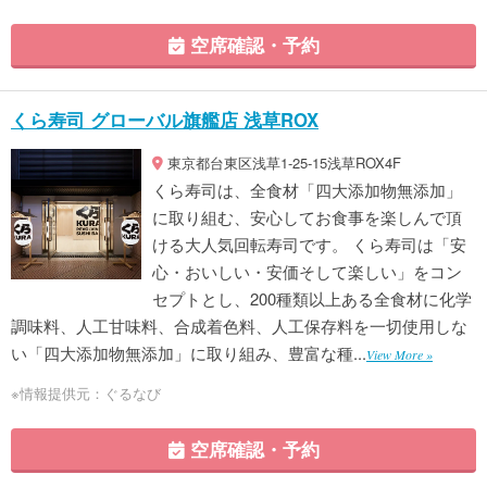
空席確認・予約
くら寿司 グローバル旗艦店 浅草ROX
東京都台東区浅草1-25-15浅草ROX4F
くら寿司は、全食材「四大添加物無添加」
に取り組む、安心してお食事を楽しんで頂
ける大人気回転寿司です。 くら寿司は「安
心・おいしい・安価そして楽しい」をコン
セプトとし、200種類以上ある全食材に化学
調味料、人工甘味料、合成着色料、人工保存料を一切使用しな
い「四大添加物無添加」に取り組み、豊富な種...
View More »
※情報提供元：ぐるなび
空席確認・予約