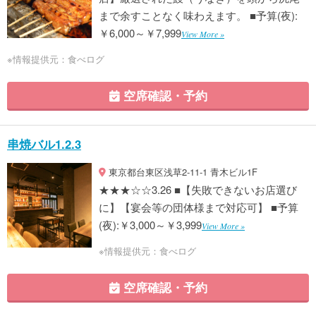
まで余すことなく味わえます。 ■予算(夜):
￥6,000～￥7,999
View More »
※情報提供元：食べログ
空席確認・予約
串焼バル1.2.3
東京都台東区浅草2-11-1 青木ビル1F
★★★☆☆3.26 ■【失敗できないお店選び
に】【宴会等の団体様まで対応可】 ■予算
(夜):￥3,000～￥3,999
View More »
※情報提供元：食べログ
空席確認・予約