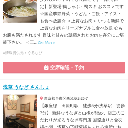
定】新登場 鴨しゃぶ・鴨スキ おススメです
☆国産季節野菜・うどん・ご飯・アイス・
も食べ放題☆ ＜上質なお肉＞ いつも新鮮で
上質なお肉をリーズナブルに食べ放題 心も
お腹も満たされます 旨味と甘みの凝縮されたお肉を存分にご堪
能下さい。 ＜三...
View More »
※情報提供元：ぐるなび
空席確認・予約
浅草 うなぎ さんしょ
東京都台東区西浅草2-25-7
【銀座線 田原町駅 徒歩5分/浅草駅 徒歩
7分】 新鮮なうなぎと山椒が絶妙、店主のこ
だわりが光るうなぎ専門店 国際通りと合羽
橋の間、浅草の下町情緒あふれる場所にお