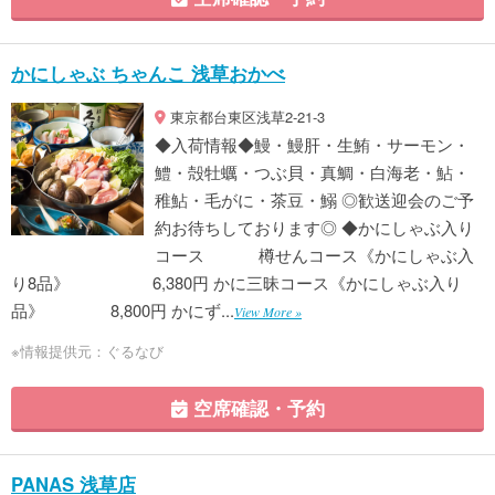
かにしゃぶ ちゃんこ 浅草おかべ
東京都台東区浅草2-21-3
◆入荷情報◆鰻・鰻肝・生鮪・サーモン・
鱧・殻牡蠣・つぶ貝・真鯛・白海老・鮎・
稚鮎・毛がに・茶豆・鰯 ◎歓送迎会のご予
約お待ちしております◎ ◆かにしゃぶ入り
コース 樽せんコース《かにしゃぶ入
り8品》 6,380円 かに三昧コース《かにしゃぶ入り
品》 8,800円 かにず...
View More »
※情報提供元：ぐるなび
空席確認・予約
PANAS 浅草店