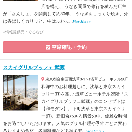
店を構え、 うなぎ問屋で修行を積んだ店主
が「さんしょ」を開業して約30年。 うなぎをじっくり焼き、外
は香ばしくカリッと、中はふわふ...
View More »
※情報提供元：ぐるなび
空席確認・予約
スカイグリルブッフェ 武藏
東京都台東区西浅草3-17-1浅草ビューホテル26F
和洋中のお料理越しに、浅草と東京スカイ
ツリー(R)を望む 浅草ビューホテル26階「ス
カイグリルブッフェ武藏」のコンセプトは
【和モダン】。下町浅草と東京スカイツリ
ー(R)、新旧合わさる情景の中、優雅な時間
をお過ごしいただけます。人気のグリル料理や季節ごとに変わ
るおすすめ食材、各国料理など多種多彩...
View More »