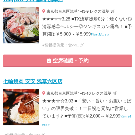
東京都台東区浅草1-43-9 レクス浅草 3F
★★★☆☆3.28 ■TX浅草徒歩0分！煙くない◎
清潔感◎ヘルシー◎ジンギスカン霧島！ ■予
算(夜):￥5,000～￥5,999
View More »
※情報提供元：食べログ
空席確認・予約
七輪焼肉 安安 浅草六区店
東京都台東区浅草1-43-10 レクス浅草 4F
★★★☆☆3.03 ■「安い・旨い・お腹いっぱ
い」の限界突破！！土日祝も元気に営業し
ています♪ ■予算(夜):￥2,000～￥2,999
View M
ore »
※情報提供元：食べログ