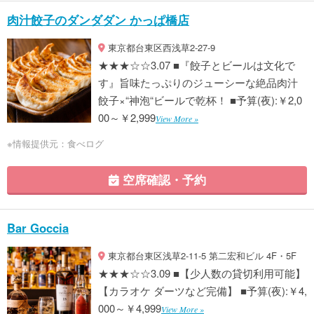
肉汁餃子のダンダダン かっぱ橋店
東京都台東区西浅草2-27-9
★★★☆☆3.07 ■『餃子とビールは文化で
す』旨味たっぷりのジューシーな絶品肉汁
餃子×“神泡“ビールで乾杯！ ■予算(夜):￥2,0
00～￥2,999
View More »
※情報提供元：食べログ
空席確認・予約
Bar Goccia
東京都台東区浅草2-11-5 第二宏和ビル 4F・5F
★★★☆☆3.09 ■【少人数の貸切利用可能】
【カラオケ ダーツなど完備】 ■予算(夜):￥4,
000～￥4,999
View More »