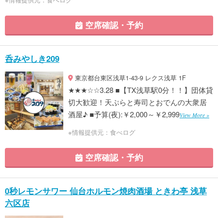
空席確認・予約
呑みやしき209
東京都台東区浅草1-43-9 レクス浅草 1F
★★★☆☆3.28 ■【TX浅草駅0分！！】団体貸
切大歓迎！天ぷらと寿司とおでんの大衆居
酒屋♪ ■予算(夜):￥2,000～￥2,999
View More »
※情報提供元：食べログ
空席確認・予約
0秒レモンサワー 仙台ホルモン焼肉酒場 ときわ亭 浅草
六区店