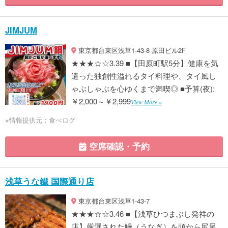
JIMJUM
東京都台東区浅草1-43-8 原田ビル2F
★★★☆☆3.39 ■【田原町駅5分】健康を気
遣った独創性溢れるタイ料理や、タイ風し
ゃぶしゃぶを心ゆくまで満喫◎ ■予算(夜):
￥2,000～￥2,999
View More »
※情報提供元：食べログ
空席確認・予約
浅草うな鐵 国際通り店
東京都台東区浅草1-43-7
★★★☆☆3.46 ■【浅草ひつまぶし発祥の
店】厳選された鰻（うなぎ）を頭から尻尾