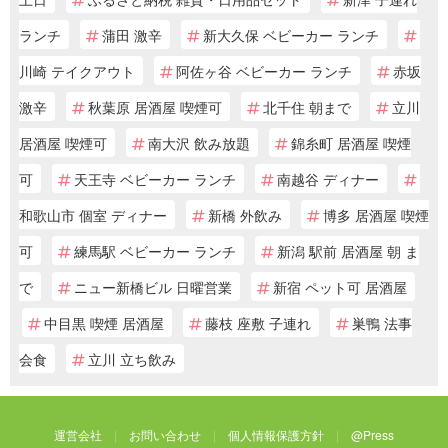
ランチ
蒲田 激辛
新大久保 ベビーカー ランチ
川崎 テイクアウト
阿佐ヶ谷 ベビーカー ランチ
赤坂
激辛
秋葉原 居酒屋 喫煙可
北千住 朝まで
立川
居酒屋 喫煙可
南大沢 飲み放題
錦糸町 居酒屋 喫煙
可
天王寺 ベビーカー ランチ
南越谷 ディナー
和歌山市 個室 ディナー
新橋 外飲み
博多 居酒屋 喫煙
可
練馬駅 ベビーカー ランチ
新潟 駅前 居酒屋 朝 ま
で
ニュー新橋ビル 日曜営業
新宿 ペット可 居酒屋
中目黒 喫煙 居酒屋
藤枝 座敷 子連れ
巣鴨 法事
会食
立川 立ち飲み
運営会社
お問い合わせ
個人情報保護方針
@Press