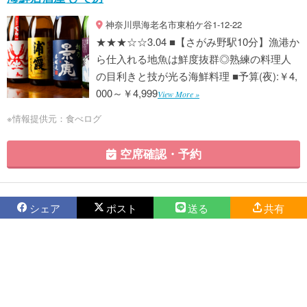
神奈川県海老名市東柏ケ谷1-12-22
★★★☆☆3.04 ■【さがみ野駅10分】漁港か
ら仕入れる地魚は鮮度抜群◎熟練の料理人
の目利きと技が光る海鮮料理 ■予算(夜):￥4,
000～￥4,999
View More »
※情報提供元：食べログ
空席確認・予約
シェア
ポスト
送る
共有