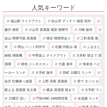
人気キーワード
福山駅 テイクアウト
松山市 ディナー 個室 郊外
藤沢 個室
小山市 居酒屋 個室 喫煙可
川崎 接待
金山 喫煙可能 居酒屋
桃谷 喫煙席あり
三軒茶屋 激
辛
岡山 ペット同伴可
札幌 外飲み 昼
ふるさと
納税 掃除機
中野坂上 テイクアウト
大井町 朝まで 居
酒屋
雑色 ジンギスカン
大森 激辛
海老名 ベビ
ーカー ランチ
大手町 激辛
田町 日曜日 ランチ
金沢 牡蠣食べ放題
上野 深夜 居酒屋
席で タバコ が
吸える 居酒屋 名古屋
横浜 居酒屋 朝まで
大手町 ラン
チ 日曜日 安い
門前仲町 24時間営業
水道橋 ランチ
土日
ふるさと納税 雑貨・日用品セット
新津 子連れ