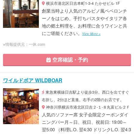
横浜市港北区日吉本町1-3-4 たかせビル 1F
創業当時より人気のアルピノ風ペペロンチ
ーノをはじめ、手打ちパスタやイタリア各
地の郷土料理を、お料理に合うワインと共
にご堪能ください。
View More »
※情報提供元：一休.com
空席確認・予約
ワイルドボア WILDBOAR
東急東横線日吉駅より徒歩3分。西口を出てすぐ
右折し、2分ほど直進。右手の2階のお店です。
神奈川県横浜市港北区日吉２‐１‐８丸富ビル２Ｆ
人気のソファー席 女子会限定クーポンダイ
ニングバー月～日、祝日、祝前日: 19:00～
翌5:00 （料理L.O. 翌4:30 ドリンクL.O. 翌4:3