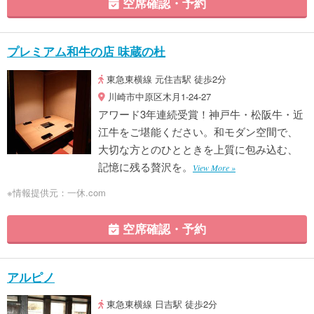
空席確認・予約
プレミアム和牛の店 味蔵の杜
東急東横線 元住吉駅 徒歩2分
川崎市中原区木月1-24-27
アワード3年連続受賞！神戸牛・松阪牛・近
江牛をご堪能ください。和モダン空間で、
大切な方とのひとときを上質に包み込む、
記憶に残る贅沢を。
View More »
※情報提供元：一休.com
空席確認・予約
アルピノ
東急東横線 日吉駅 徒歩2分