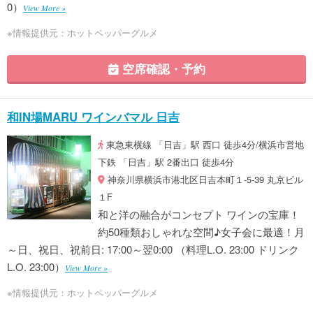
0）
View More »
※情報提供元：ホットペッパーグルメ
空席確認・予約
和IN場MARU ワインバマル 日吉
東急東横線 「日吉」駅 西口 徒歩4分/横浜市営地
下鉄 「日吉」駅 2番出口 徒歩4分
神奈川県横浜市港北区日吉本町１-5-39 丸京ビル
１F
和と洋の融合がコンセプト ワインの宝庫！
約50種類おしゃれな空間♪女子会に最適！月
～日、祝日、祝前日: 17:00～翌0:00 （料理L.O. 23:00 ドリンク
L.O. 23:00）
View More »
※情報提供元：ホットペッパーグルメ