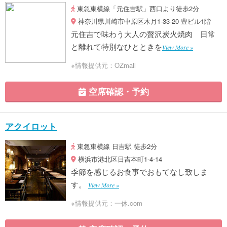
東急東横線「元住吉駅」西口より徒歩2分
神奈川県川崎市中原区木月1-33-20 豊ビル1階
元住吉で味わう大人の贅沢炭火焼肉 日常
と離れて特別なひとときを
View More »
※情報提供元：OZmall
空席確認・予約
アクイロット
東急東横線 日吉駅 徒歩2分
横浜市港北区日吉本町1-4-14
季節を感じるお食事でおもてなし致しま
す。
View More »
※情報提供元：一休.com