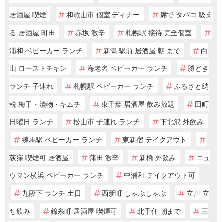
居酒屋 喫煙
和歌山市 個室 ディナー
席で タバコ 吸え
る 居酒屋 町田
赤坂 激辛
札幌駅 接待 完全個室
浦和 ベビーカー ランチ
新潟 駅前 居酒屋 朝 まで
白
山 ローストチキン
海老名 ベビーカー ランチ
勝どき
ランチ 子連れ
札幌駅 ベビーカー ランチ
ふるさと納
税 梅干・漬物・キムチ
東千葉 居酒屋 飲み放題
田町
日曜日 ランチ
松山市 子連れ ランチ
下北沢 外飲み
練馬駅 ベビーカー ランチ
東新宿 テイクアウト
荻窪 喫煙可 居酒屋
蒲田 激辛
新橋 外飲み
ニュ
ウマン横浜 ベビーカー ランチ
中浦和 テイクアウト可
九段下 ランチ 土日
西新町 しゃぶしゃぶ
立川 立
ち飲み
錦糸町 居酒屋 喫煙可
北千住 朝まで
三