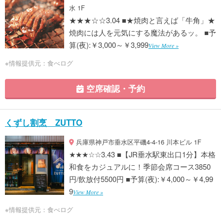
水 1F
★★★☆☆3.04 ■★焼肉と言えば「牛角」★
焼肉には人を元気にする魔法があるッ。 ■予
算(夜):￥3,000～￥3,999
View More »
※情報提供元：食べログ
空席確認・予約
くずし割烹 ZUTTO
兵庫県神戸市垂水区平磯4-4-16 川本ビル 1F
★★★☆☆3.43 ■【JR垂水駅東出口1分】本格
和食をカジュアルに！季節会席コース3850
円/飲放付5500円 ■予算(夜):￥4,000～￥4,99
9
View More »
※情報提供元：食べログ