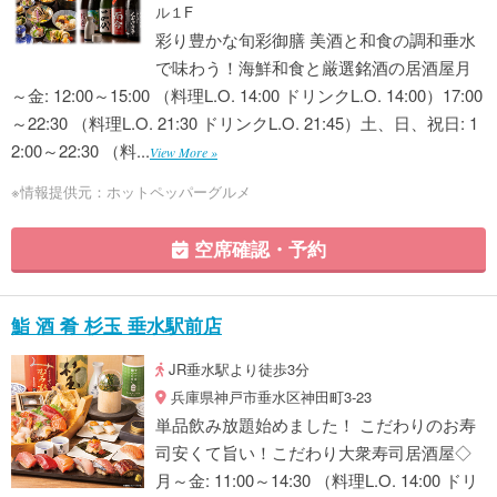
ル１F
彩り豊かな旬彩御膳 美酒と和食の調和垂水
で味わう！海鮮和食と厳選銘酒の居酒屋月
～金: 12:00～15:00 （料理L.O. 14:00 ドリンクL.O. 14:00）17:00
～22:30 （料理L.O. 21:30 ドリンクL.O. 21:45）土、日、祝日: 1
2:00～22:30 （料...
View More »
※情報提供元：ホットペッパーグルメ
空席確認・予約
鮨 酒 肴 杉玉 垂水駅前店
JR垂水駅より徒歩3分
兵庫県神戸市垂水区神田町3-23
単品飲み放題始めました！ こだわりのお寿
司安くて旨い！こだわり大衆寿司居酒屋◇
月～金: 11:00～14:30 （料理L.O. 14:00 ドリ