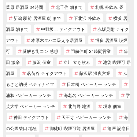
葉原 居酒屋 24時間
北千住 朝まで
札幌 外飲み 昼
新潟 駅前 居酒屋 朝 まで
下北沢 外飲み
横浜 居
酒屋 朝まで
中野坂上 テイクアウト
赤坂見附 テイク
アウト
本厚木タバコ吸える居酒屋
博多 居酒屋 喫煙
可
謎解き街コン 感想
門前仲町 24時間営業
蒲
田 激辛
藤沢 個室
立川 立ち飲み
池袋 喫煙可 居
酒屋
茗荷谷 テイクアウト
藤沢駅 深夜営業
ふ
るさと納税 ペティナイフ
日本橋 ベビーカー ランチ
浦和 ベビーカー ランチ
海老名 ベビーカー ランチ
学
芸大学 ベビーカー ランチ
北与野 地酒
堺東 個室
神田 テイクアウト
天王寺 ベビーカー ランチ
海
の公園柴口 地魚
御徒町 喫煙可能 居酒屋
亀戸 記念日