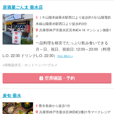
居酒屋ごん太 垂水店
ＪＲ山陽本線垂水駅西口より徒歩約1分/山陽電鉄
本線山陽垂水駅西口より徒歩約3分
兵庫県神戸市垂水区宮本町4-16 マンション御影1
Ｆ
一品料理を格安でたっぷり飲み食いできる
月～日、祝日、祝前日: 12:00～23:00 （料理
L.O. 22:30 ドリンクL.O. 22:30）
View More »
※情報提供元：ホットペッパーグルメ
空席確認・予約
炭旬 垂水
垂水各線から徒歩1分
兵庫県神戸市垂水区神田町2番21号マークレジデ