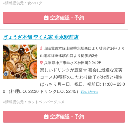
※情報提供元：食べログ
空席確認・予約
ぎょうざ本舗 李くん家 垂水駅前店
山陽電鉄本線山陽垂水駅西口より徒歩約2分/ＪＲ
山陽本線垂水駅西口より徒歩約2分
兵庫県神戸市垂水区神田町2-24 2F
楽しいドリンクが豊富☆ 宴会に最適な充実
コース♪9種類のこだわり餃子がお酒と相性
ばっちり月～日、祝日、祝前日: 11:00～23:0
0 （料理L.O. 22:30 ドリンクL.O. 22:45）
View More »
※情報提供元：ホットペッパーグルメ
空席確認・予約