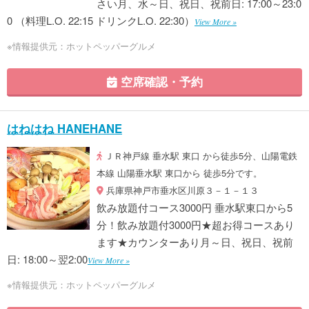
さい月、水～日、祝日、祝前日: 17:00～23:0
0 （料理L.O. 22:15 ドリンクL.O. 22:30）
View More »
※情報提供元：ホットペッパーグルメ
空席確認・予約
はねはね HANEHANE
ＪＲ神戸線 垂水駅 東口 から徒歩5分、山陽電鉄
本線 山陽垂水駅 東口から 徒歩5分です。
兵庫県神戸市垂水区川原３－１－１３
飲み放題付コース3000円 垂水駅東口から5
分！飲み放題付3000円★超お得コースあり
ます★カウンターあり月～日、祝日、祝前
日: 18:00～翌2:00
View More »
※情報提供元：ホットペッパーグルメ