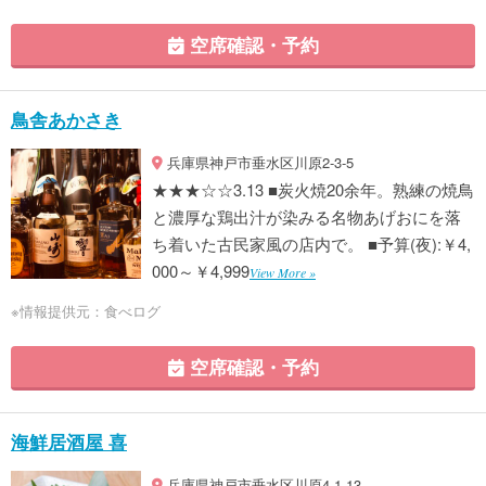
空席確認・予約
鳥舎あかさき
兵庫県神戸市垂水区川原2-3-5
★★★☆☆3.13 ■炭火焼20余年。熟練の焼鳥
と濃厚な鶏出汁が染みる名物あげおにを落
ち着いた古民家風の店内で。 ■予算(夜):￥4,
000～￥4,999
View More »
※情報提供元：食べログ
空席確認・予約
海鮮居酒屋 喜
兵庫県神戸市垂水区川原4-1-13