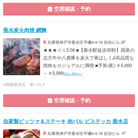
空席確認・予約
垂水炭火肉焼 網舞
兵庫県神戸市垂水区平磯4-4-18 佐伯ビル 2F
★★★☆☆3.06 ■【垂水駅徒歩30秒】国産の
志方牛や八鹿豚を炭火で香ばしく♪高品質な
焼肉をカジュアルに満喫 ■予算(夜):￥5,000
～￥5,999
View More »
※情報提供元：食べログ
空席確認・予約
自家製ピッツァ＆ステーキ 肉バル ビステッカ 垂水店
兵庫県神戸市垂水区平磯4-4-18 佐伯ビル 1F