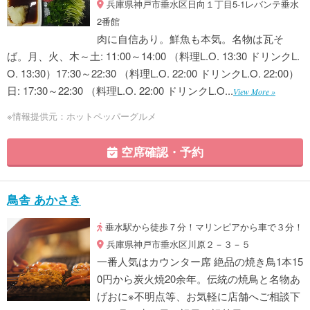
兵庫県神戸市垂水区日向１丁目5-1レバンテ垂水
2番館
肉に自信あり。鮮魚も本気。名物は瓦そ
ば。月、火、木～土: 11:00～14:00 （料理L.O. 13:30 ドリンクL.
O. 13:30）17:30～22:30 （料理L.O. 22:00 ドリンクL.O. 22:00）
日: 17:30～22:30 （料理L.O. 22:00 ドリンクL.O...
View More »
※情報提供元：ホットペッパーグルメ
空席確認・予約
鳥舎 あかさき
垂水駅から徒歩７分！マリンピアから車で３分！
兵庫県神戸市垂水区川原２－３－５
一番人気はカウンター席 絶品の焼き鳥1本15
0円から炭火焼20余年。伝統の焼鳥と名物あ
げおに※不明点等、お気軽に店舗へご相談下