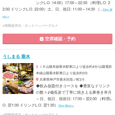
ンクL.O. 14:00）17:00～22:30 （料理L.O. 2
2:00 ドリンクL.O. 22:00）土、日、祝日: 11:00～14:30 （...
View M
ore »
※情報提供元：ホットペッパーグルメ
空席確認・予約
うしまる 垂水
ＪＲ山陽本線垂水駅東口より徒歩約4分/山陽電鉄
本線山陽垂水駅東口より徒歩約3分
兵庫県神戸市垂水区陸ノ町2-5
◆飲み放題付きコースを ◆豊富なドリンク
の数々♪備長炭で丁寧に焼き上る豚巻き串月
～日、祝日、祝前日: 17:00～翌2:00 （料理L.
O. 翌1:00 ドリンクL.O. 翌1:30）
View More »
※情報提供元：ホットペッパーグルメ