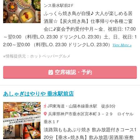
ンス垂水駅前2Ｆ
ふっくら焼き鳥が自慢♪ 大人が楽しめる居
酒屋☆【炭火焼き鳥】仕事帰りや各種ご宴
会に♪宴会予約受付中月～金、祝前日: 17:00
～翌0:00 （料理L.O. 23:30 ドリンクL.O. 23:30）土、日、祝日: 1
2:00～翌0:00 （料理L.O. 23:30 ドリンクL.O. 23:30）
View More »
※情報提供元：ホットペッパーグルメ
空席確認・予約
あしゃぎはやりや 垂水駅前店
JR東海道・山陽本線垂水駅 徒歩3分
兵庫県神戸市垂水区宮本町３－２９ ロイヤル
垂水１Ｆ
淡路鶏ももあぶり焼き 飲み放題付きコース1
20分【垂水×焼き鳥】飲み放題/居酒屋/座敷