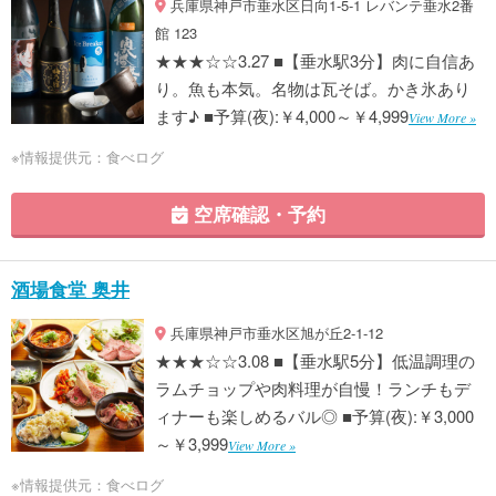
兵庫県神戸市垂水区日向1-5-1 レバンテ垂水2番
館 123
★★★☆☆3.27 ■【垂水駅3分】肉に自信あ
り。魚も本気。名物は瓦そば。かき氷あり
ます♪ ■予算(夜):￥4,000～￥4,999
View More »
※情報提供元：食べログ
空席確認・予約
酒場食堂 奥井
兵庫県神戸市垂水区旭が丘2-1-12
★★★☆☆3.08 ■【垂水駅5分】低温調理の
ラムチョップや肉料理が自慢！ランチもデ
ィナーも楽しめるバル◎ ■予算(夜):￥3,000
～￥3,999
View More »
※情報提供元：食べログ