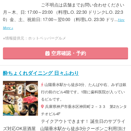
ご不明点は店舗までお問い合わせください
月～木、日: 17:00～23:00 （料理L.O. 22:30 ドリンクL.O. 22:3
0）金、土、祝前日: 17:00～翌0:00 （料理L.O. 23:30 ドリ...
View
More »
※情報提供元：ホットペッパーグルメ
空席確認・予約
酔ちょくれダイニング 日々ふわり
山陽垂水駅から徒歩3分、たんばや右、みずほ銀
行の前のビル4階です。1階に歯科医院が入ってい
るビルです。
兵庫県神戸市垂水区神田町２－３３ 第2カンタ
チオビル4F
テイクアウトできます！ 誕生日のサプライ
ズ対応OK居酒屋 山陽垂水駅から徒歩3分クーポンご利用頂け