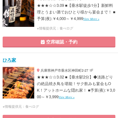
★★★☆☆3.09 ■【垂水駅徒歩1分】新鮮料
理とうまい酒でおひとり様から宴会まで！ ■
予算(夜):￥4,000～￥4,999
View More »
※情報提供元：食べログ
空席確認・予約
ひろ家
兵庫県神戸市垂水区神田町2-27 1F
★★★☆☆3.02 ■【垂水駅2分】◆淡路どり
の絶品焼き鳥を堪能！サク飲みも宴会もO
K！アットホームな隠れ家！ ■予算(夜):￥3,0
00～￥3,999
View More »
※情報提供元：食べログ