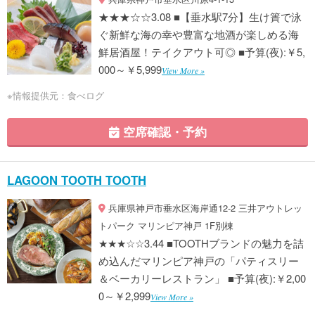
★★★☆☆3.08 ■【垂水駅7分】生け簀で泳
ぐ新鮮な海の幸や豊富な地酒が楽しめる海
鮮居酒屋！テイクアウト可◎ ■予算(夜):￥5,
000～￥5,999
View More »
※情報提供元：食べログ
空席確認・予約
LAGOON TOOTH TOOTH
兵庫県神戸市垂水区海岸通12-2 三井アウトレッ
トパーク マリンピア神戸 1F別棟
★★★☆☆3.44 ■TOOTHブランドの魅力を詰
め込んだマリンピア神戸の「パティスリー
＆ベーカリーレストラン」 ■予算(夜):￥2,00
0～￥2,999
View More »