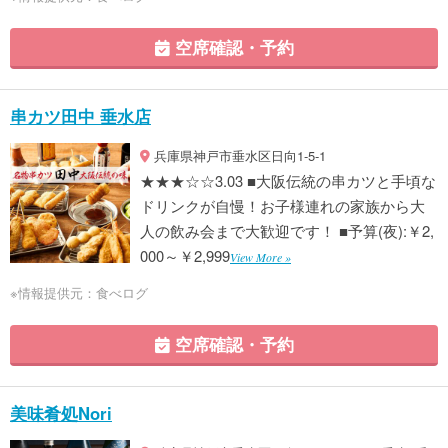
空席確認・予約
串カツ田中 垂水店
兵庫県神戸市垂水区日向1-5-1
★★★☆☆3.03 ■大阪伝統の串カツと手頃な
ドリンクが自慢！お子様連れの家族から大
人の飲み会まで大歓迎です！ ■予算(夜):￥2,
000～￥2,999
View More »
※情報提供元：食べログ
空席確認・予約
美味肴処Nori