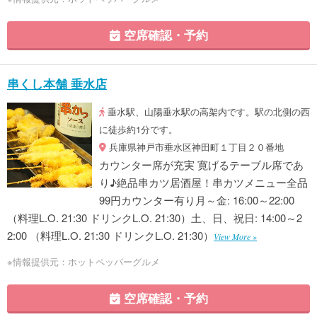
空席確認・予約
串くし本舗 垂水店
垂水駅、山陽垂水駅の高架内です。駅の北側の西
に徒歩約1分です。
兵庫県神戸市垂水区神田町１丁目２０番地
カウンター席が充実 寛げるテーブル席であ
り♪絶品串カツ居酒屋！串カツメニュー全品
99円カウンター有り月～金: 16:00～22:00
（料理L.O. 21:30 ドリンクL.O. 21:30）土、日、祝日: 14:00～2
2:00 （料理L.O. 21:30 ドリンクL.O. 21:30）
View More »
※情報提供元：ホットペッパーグルメ
空席確認・予約