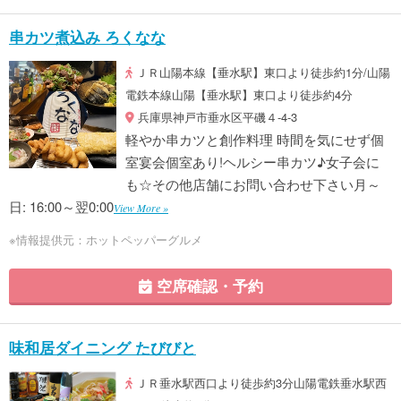
串カツ煮込み ろくなな
ＪＲ山陽本線【垂水駅】東口より徒歩約1分/山陽
電鉄本線山陽【垂水駅】東口より徒歩約4分
兵庫県神戸市垂水区平磯４-4-3
軽やか串カツと創作料理 時間を気にせず個
室宴会個室あり!ヘルシー串カツ♪女子会に
も☆その他店舗にお問い合わせ下さい月～
日: 16:00～翌0:00
View More »
※情報提供元：ホットペッパーグルメ
空席確認・予約
味和居ダイニング たびびと
ＪＲ垂水駅西口より徒歩約3分山陽電鉄垂水駅西