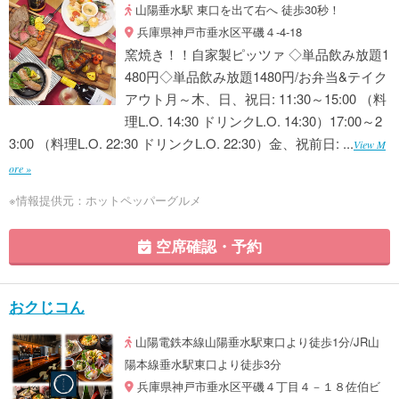
山陽垂水駅 東口を出て右へ 徒歩30秒！
兵庫県神戸市垂水区平磯４-4-18
窯焼き！！自家製ピッツァ ◇単品飲み放題1
480円◇単品飲み放題1480円/お弁当&テイク
アウト月～木、日、祝日: 11:30～15:00 （料
理L.O. 14:30 ドリンクL.O. 14:30）17:00～2
3:00 （料理L.O. 22:30 ドリンクL.O. 22:30）金、祝前日: ...
View M
ore »
※情報提供元：ホットペッパーグルメ
空席確認・予約
おクじコん
山陽電鉄本線山陽垂水駅東口より徒歩1分/JR山
陽本線垂水駅東口より徒歩3分
兵庫県神戸市垂水区平磯４丁目４－１８佐伯ビ