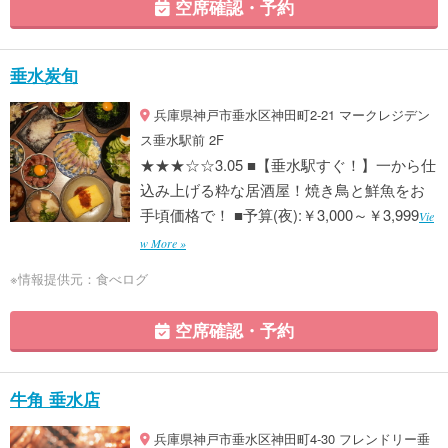
空席確認・予約
垂水炭旬
兵庫県神戸市垂水区神田町2-21 マークレジデン
ス垂水駅前 2F
★★★☆☆3.05 ■【垂水駅すぐ！】一から仕
込み上げる粋な居酒屋！焼き鳥と鮮魚をお
手頃価格で！ ■予算(夜):￥3,000～￥3,999
Vie
w More »
※情報提供元：食べログ
空席確認・予約
牛角 垂水店
兵庫県神戸市垂水区神田町4-30 フレンドリー垂