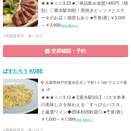
★★★☆☆3.23 ■◇単品飲み放題1480円（税
別）◇垂水駅30秒！窯焼きピッツァとステ
ーキのお店！個室もあり ■予算(夜):￥3,000
～￥3,999
View More »
※情報提供元：食べログ
空席確認・予約
ぱすたろう KOBE
兵庫県神戸市垂水区天ノ下町1-1-160 ウエステ垂
水 1F
★★★☆☆3.12 ■【垂水駅2分】パスタ本来
の美味しさを味わえる「すっぴんパスタ」
と厳選ワイン◆団体利用歓迎◎ ■予算(夜):
￥1,000～￥1,999
View More »
※情報提供元：食べログ