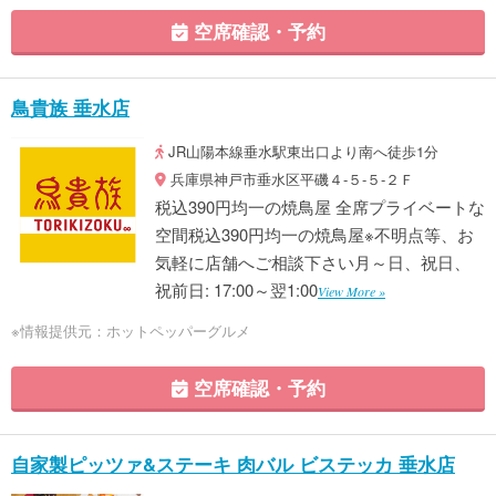
空席確認・予約
鳥貴族 垂水店
JR山陽本線垂水駅東出口より南へ徒歩1分
兵庫県神戸市垂水区平磯４‐５‐５‐２Ｆ
税込390円均一の焼鳥屋 全席プライベートな
空間税込390円均一の焼鳥屋※不明点等、お
気軽に店舗へご相談下さい月～日、祝日、
祝前日: 17:00～翌1:00
View More »
※情報提供元：ホットペッパーグルメ
空席確認・予約
自家製ピッツァ&ステーキ 肉バル ビステッカ 垂水店