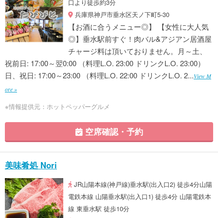
口より徒歩約3分
兵庫県神戸市垂水区天ノ下町5-30
【お酒に合うメニュー◎】 【女性に大人気
◎】垂水駅前すぐ！肉バル&アジアン居酒屋
チャージ料は頂いておりません。月～土、
祝前日: 17:00～翌0:00 （料理L.O. 23:00 ドリンクL.O. 23:00）
日、祝日: 17:00～23:00 （料理L.O. 22:00 ドリンクL.O. 2...
View M
ore »
※情報提供元：ホットペッパーグルメ
空席確認・予約
美味肴処 Nori
JR山陽本線(神戸線)垂水駅(出入口2) 徒歩4分山陽
電鉄本線 山陽垂水駅(出入口1) 徒歩4分 山陽電鉄本
線 東垂水駅 徒歩10分