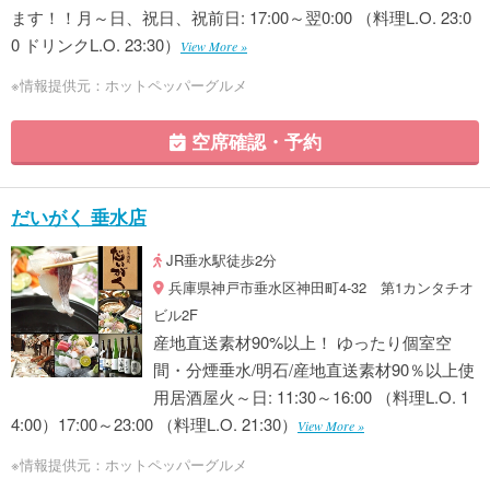
ます！！月～日、祝日、祝前日: 17:00～翌0:00 （料理L.O. 23:0
0 ドリンクL.O. 23:30）
View More »
※情報提供元：ホットペッパーグルメ
空席確認・予約
だいがく 垂水店
JR垂水駅徒歩2分
兵庫県神戸市垂水区神田町4-32 第1カンタチオ
ビル2F
産地直送素材90%以上！ ゆったり個室空
間・分煙垂水/明石/産地直送素材90％以上使
用居酒屋火～日: 11:30～16:00 （料理L.O. 1
4:00）17:00～23:00 （料理L.O. 21:30）
View More »
※情報提供元：ホットペッパーグルメ