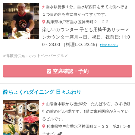
垂水駅徒歩１分。垂水駅西口を出て北側へ行き、
１つ目の角を右に曲がってすぐです。
兵庫県神戸市垂水区神田町２－２２
楽しいカウンター 子ども用椅子ありラーメ
ンカウンター席月～日、祝日、祝前日: 11:0
0～23:00 （料理L.O. 22:45）
View More »
※情報提供元：ホットペッパーグルメ
空席確認・予約
酔ちょくれダイニング 日々ふわり
山陽垂水駅から徒歩3分、たんばや右、みずほ銀
行の前のビル4階です。1階に歯科医院が入ってい
るビルです。
兵庫県神戸市垂水区神田町２－３３ 第2カンタ
チオビル4F