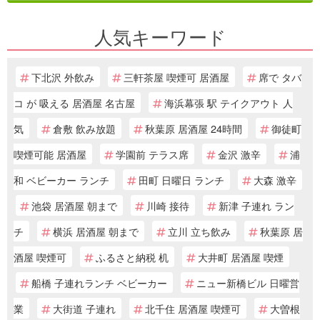
人気キーワード
下北沢 外飲み
三軒茶屋 喫煙可 居酒屋
席で タバ
コ が 吸える 居酒屋 名古屋
海浜幕張 駅 テイクアウト 人
気
倉敷 飲み放題
秋葉原 居酒屋 24時間
御徒町
喫煙可能 居酒屋
学園前 テラス席
金沢 激辛
浦
和 ベビーカー ランチ
田町 日曜日 ランチ
大森 激辛
池袋 居酒屋 朝まで
川崎 接待
新津 子連れ ラン
チ
横浜 居酒屋 朝まで
立川 立ち飲み
秋葉原 居
酒屋 喫煙可
ふるさと納税 机
大井町 居酒屋 喫煙
船橋 子連れランチ ベビーカー
ニュー新橋ビル 日曜営
業
大街道 子連れ
北千住 居酒屋 喫煙可
大曽根