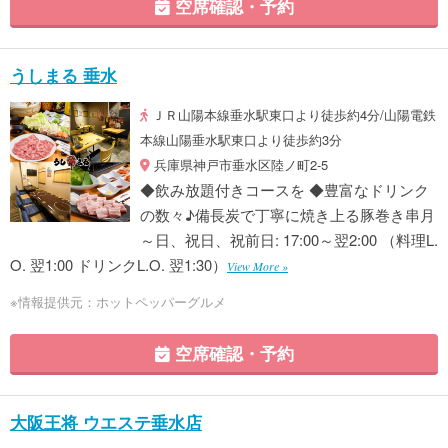
空席確認・予約
うしまる 垂水
ＪＲ山陽本線垂水駅東口より徒歩約4分/山陽電鉄
本線山陽垂水駅東口より徒歩約3分
兵庫県神戸市垂水区陸ノ町2-5
◆飲み放題付きコースを ◆豊富なドリンク
の数々♪備長炭で丁寧に焼き上る豚巻き串月
～日、祝日、祝前日: 17:00～翌2:00 （料理L.
O. 翌1:00 ドリンクL.O. 翌1:30）
View More »
※情報提供元：ホットペッパーグルメ
空席確認・予約
大阪王将 ウエステ垂水店