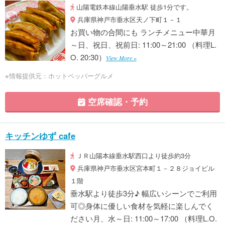
山陽電鉄本線山陽垂水駅 徒歩1分です。
兵庫県神戸市垂水区天ノ下町１－１
お買い物の合間にも ランチメニュー中華月
～日、祝日、祝前日: 11:00～21:00 （料理L.
O. 20:30）
View More »
※情報提供元：ホットペッパーグルメ
空席確認・予約
キッチンゆず cafe
ＪＲ山陽本線垂水駅西口より徒歩約3分
兵庫県神戸市垂水区宮本町１－２８ジョイビル
１階
垂水駅より徒歩3分♪ 幅広いシーンでご利用
可◎身体に優しい食材を気軽に楽しんでく
ださい月、水～日: 11:00～17:00 （料理L.O.