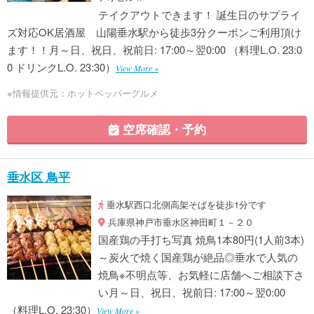
テイクアウトできます！ 誕生日のサプライ
ズ対応OK居酒屋 山陽垂水駅から徒歩3分クーポンご利用頂け
ます！！月～日、祝日、祝前日: 17:00～翌0:00 （料理L.O. 23:0
0 ドリンクL.O. 23:30）
View More »
※情報提供元：ホットペッパーグルメ
空席確認・予約
垂水区 鳥平
垂水駅西口北側高架そばを徒歩1分です
兵庫県神戸市垂水区神田町１－２０
国産鶏の手打ち写真 焼鳥1本80円(1人前3本)
～炭火で焼く国産鶏が絶品◎垂水で人気の
焼鳥※不明点等、お気軽に店舗へご相談下さ
い月～日、祝日、祝前日: 17:00～翌0:00
（料理L.O. 23:30）
View More »