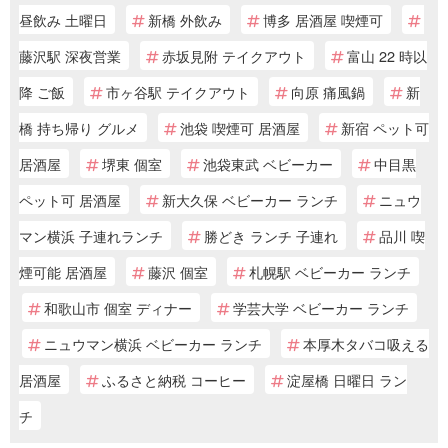
昼飲み 土曜日
新橋 外飲み
博多 居酒屋 喫煙可
藤沢駅 深夜営業
赤坂見附 テイクアウト
富山 22 時以
降 ご飯
市ヶ谷駅 テイクアウト
向原 痛風鍋
新
橋 持ち帰り グルメ
池袋 喫煙可 居酒屋
新宿 ペット可
居酒屋
堺東 個室
池袋東武 ベビーカー
中目黒
ペット可 居酒屋
新大久保 ベビーカー ランチ
ニュウ
マン横浜 子連れランチ
勝どき ランチ 子連れ
品川 喫
煙可能 居酒屋
藤沢 個室
札幌駅 ベビーカー ランチ
和歌山市 個室 ディナー
学芸大学 ベビーカー ランチ
ニュウマン横浜 ベビーカー ランチ
本厚木タバコ吸える
居酒屋
ふるさと納税 コーヒー
淀屋橋 日曜日 ラン
チ