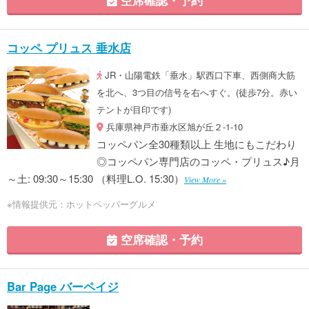
コッペ プリュス 垂水店
JR・山陽電鉄「垂水」駅西口下車、西側商大筋
を北へ、3つ目の信号を右へすぐ。(徒歩7分。赤い
テントが目印です)
兵庫県神戸市垂水区旭が丘２-1-10
コッペパン全30種類以上 生地にもこだわり
◎コッペパン専門店のコッペ・プリュス♪月
～土: 09:30～15:30 （料理L.O. 15:30）
View More »
※情報提供元：ホットペッパーグルメ
空席確認・予約
Bar Page バーペイジ