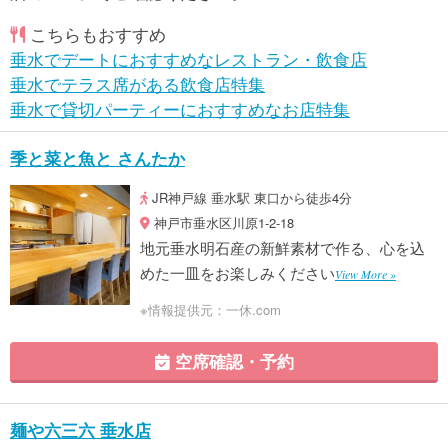
こちらもおすすめ
垂水でデートにおすすめなレストラン・飲食店
垂水でテラス席がある飲食店特集
垂水で貸切パーティーにおすすめなお店特集
季と菜と魚と さんたか
JR神戸線 垂水駅 東口から徒歩4分
神戸市垂水区川原1-2-18
地元垂水明石産の新鮮素材で作る、心を込
めた一皿をお楽しみください
View More »
※情報提供元：一休.com
空席確認・予約
麺や六三六 垂水店