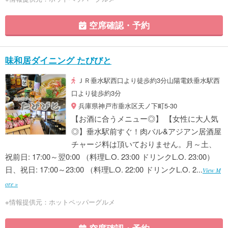
空席確認・予約
味和居ダイニング たびびと
ＪＲ垂水駅西口より徒歩約3分山陽電鉄垂水駅西
口より徒歩約3分
兵庫県神戸市垂水区天ノ下町5-30
【お酒に合うメニュー◎】 【女性に大人気
◎】垂水駅前すぐ！肉バル&アジアン居酒屋
チャージ料は頂いておりません。月～土、
祝前日: 17:00～翌0:00 （料理L.O. 23:00 ドリンクL.O. 23:00）
日、祝日: 17:00～23:00 （料理L.O. 22:00 ドリンクL.O. 2...
View M
ore »
※情報提供元：ホットペッパーグルメ
空席確認・予約