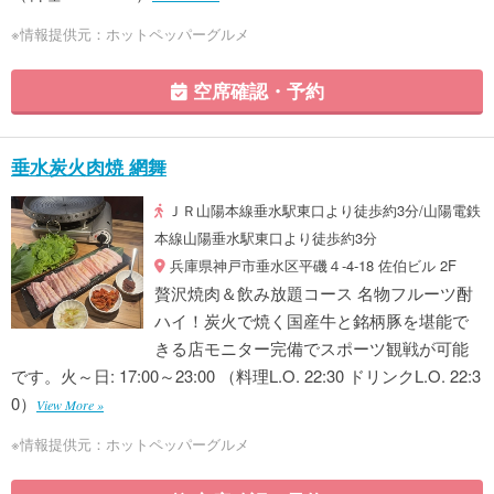
※情報提供元：ホットペッパーグルメ
空席確認・予約
垂水炭火肉焼 網舞
ＪＲ山陽本線垂水駅東口より徒歩約3分/山陽電鉄
本線山陽垂水駅東口より徒歩約3分
兵庫県神戸市垂水区平磯４-4-18 佐伯ビル 2F
贅沢焼肉＆飲み放題コース 名物フルーツ酎
ハイ！炭火で焼く国産牛と銘柄豚を堪能で
きる店モニター完備でスポーツ観戦が可能
です。火～日: 17:00～23:00 （料理L.O. 22:30 ドリンクL.O. 22:3
0）
View More »
※情報提供元：ホットペッパーグルメ