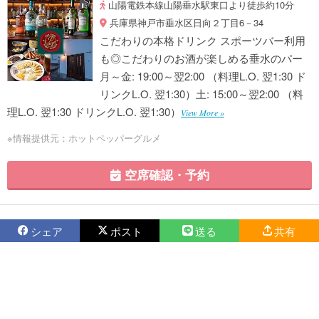
山陽電鉄本線山陽垂水駅東口より徒歩約10分
兵庫県神戸市垂水区日向２丁目6－34
こだわりの本格ドリンク スポーツバー利用
も◎こだわりのお酒が楽しめる垂水のパー
月～金: 19:00～翌2:00 （料理L.O. 翌1:30 ド
リンクL.O. 翌1:30）土: 15:00～翌2:00 （料
理L.O. 翌1:30 ドリンクL.O. 翌1:30）
View More »
※情報提供元：ホットペッパーグルメ
空席確認・予約
シェア
ポスト
送る
共有