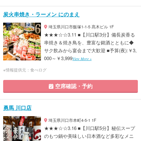
炭火串焼き・ラーメン にのまえ
埼玉県川口市飯塚1-1-5 髙木ビル 1F
★★★☆☆3.11 ■【川口駅3分】備長炭香る
串焼き＆焼き鳥を、豊富な銘酒とともに◆
サク飲みから宴会まで大歓迎 ■予算(夜):￥3,
000～￥3,999
View More »
※情報提供元：食べログ
空席確認・予約
勇馬 川口店
埼玉県川口市本町4-5-1 1F
★★★☆☆3.16 ■【川口駅5分】秘伝スープ
のもつ鍋や美味しい日本酒など多彩なメニ