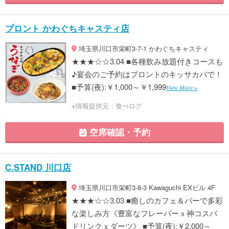
プロント かわぐちキャスティ店
埼玉県川口市栄町3-7-1 かわぐちキャスティ
★★★☆☆3.04 ■各種飲み放題付きコースも
♪宴会のご予約はプロントのキッサカバで！
■予算(夜):￥1,000～￥1,999
View More »
※情報提供元：食べログ
空席確認・予約
C.STAND 川口店
埼玉県川口市栄町3-8-3 Kawaguchi EXビル 4F
★★★☆☆3.03 ■癒しのカフェ＆バーで多彩
な楽しみ方《豊富なフレーバーｘ神コスパ
ドリンクｘダーツ》 ■予算(夜):￥2,000～