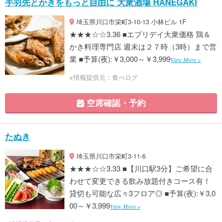
手羽先とかきをもっと自由に 大衆酒場 HANEGAKI
埼玉県川口市栄町3-10-13 小林ビル 1F
★★★☆☆3.36 ■エブリデイ大衆価格 鶏＆
かき料理専門店 週末は２７時（3時）まで営
業 ■予算(夜):￥3,000～￥3,999
View More »
※情報提供元：食べログ
空席確認・予約
たぬき
埼玉県川口市栄町3-11-6
★★★☆☆3.33 ■【川口駅3分】ご希望に合
わせて変更できる飲み放題付きコース有！
貸切も可能な広々3フロア◎ ■予算(夜):￥3,0
00～￥3,999
View More »