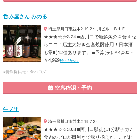
呑み屋さん みのる
埼玉県川口市並木2-19-2 仲川ビル Ｂ１Ｆ
★★★☆☆3.24 ■西川口で新鮮魚介を食すな
らココ！店主大好き金宮焼酎使用！日本酒
も常時12種あります。 ■予算(夜):￥4,000～
￥4,999
View More »
※情報提供元：食べログ
空席確認・予約
牛ノ里
埼玉県川口市並木2-19-7 2F
★★★☆☆3.08 ■西川口駅徒歩1分駅チカ♪
食肉のプロが目利きで取り揃えた、こだわ