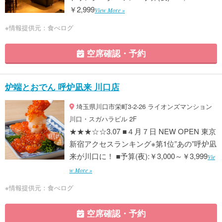
￥2,999
View More »
※情報提供元：食べログ
空席確認・予約
炉端とおでん 呼炉凪来 川口店
埼玉県川口市栄町3-2-26 ライオンズマンション
川口・スガハラビル 2F
★★★☆☆3.07 ■４月７日 NEW OPEN 東京
新宿アクセスランキング※第1位”あの”呼炉凪
来が川口に！ ■予算(夜):￥3,000～￥3,999
Vie
w More »
※情報提供元：食べログ
空席確認・予約