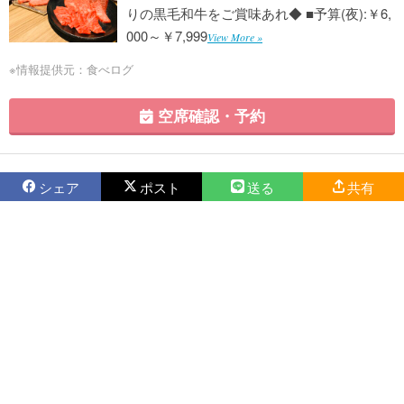
りの黒毛和牛をご賞味あれ◆ ■予算(夜):￥6,
000～￥7,999
View More »
※情報提供元：食べログ
空席確認・予約
シェア
ポスト
送る
共有