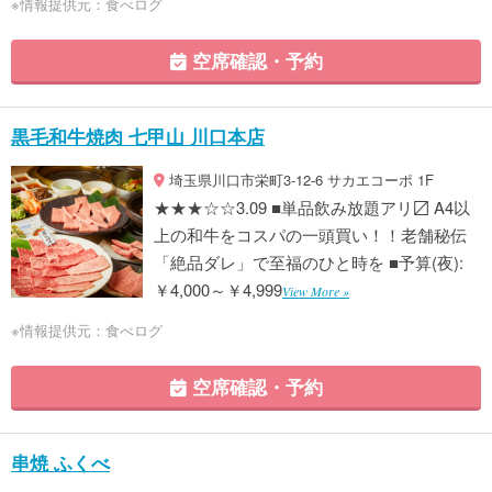
※情報提供元：食べログ
空席確認・予約
黒毛和牛焼肉 七甲山 川口本店
埼玉県川口市栄町3-12-6 サカエコーポ 1F
★★★☆☆3.09 ■単品飲み放題アリ〼 A4以
上の和牛をコスパの一頭買い！！老舗秘伝
「絶品ダレ」で至福のひと時を ■予算(夜):
￥4,000～￥4,999
View More »
※情報提供元：食べログ
空席確認・予約
串焼 ふくべ