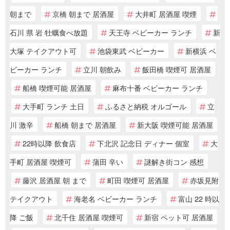
朝まで
京橋 朝まで 居酒屋
大井町 居酒屋 喫煙
石川 県 岩 牡蠣食べ放題
天王寺 ベビーカー ランチ
新
大塚 テイクアウト可
池袋東武 ベビーカー
新横浜 ベ
ビーカー ランチ
立川 朝飲み
飯田橋 喫煙可 居酒屋
船橋 喫煙可能 居酒屋
麻布十番 ベビーカー ランチ
大手町 ランチ 土日
ふるさと納税 オルゴール
立
川 激辛
船橋 朝まで 居酒屋
新大阪 喫煙可能 居酒屋
22時以降 飲食店
下北沢 記念日 ディナー 個室
大
手町 居酒屋 喫煙可
蒲田 辛い
謎解き街コン 感想
藤沢 居酒屋 朝 まで
町田 喫煙可 居酒屋
赤坂見附
テイクアウト
海老名 ベビーカー ランチ
富山 22 時以
降 ご飯
北千住 居酒屋 喫煙可
新宿 ペット可 居酒屋