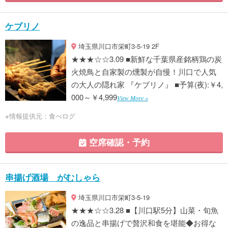
ケブリノ
埼玉県川口市栄町3-5-19 2F
★★★☆☆3.09 ■新鮮な千葉県産銘柄鶏の炭
火焼鳥と自家製の燻製が自慢！川口で人気
の大人の隠れ家 『ケブリノ』 ■予算(夜):￥4,
000～￥4,999
View More »
※情報提供元：食べログ
空席確認・予約
串揚げ酒場 がむしゃら
埼玉県川口市栄町3-5-19
★★★☆☆3.28 ■【川口駅5分】山菜・旬魚
の逸品と串揚げで贅沢和食を堪能◆お得な