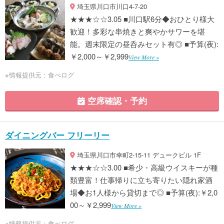
埼玉県川口市川口4-7-20
★★★☆☆3.05 ■川口駅6分◆おひとり様大
歓迎！多彩な串焼きと爽やかサワーを堪
能。週末限定の昼呑みセット有◎ ■予算(夜):
￥2,000～￥2,999
View More »
※情報提供元：食べログ
空席確認・予約
ダイニングバー フリーリー
埼玉県川口市幸町2-15-11 デュークビル 1F
★★★☆☆3.00 ■希少・高級ウイスキーが種
類豊富！仕事帰りに立ち寄りたい隠れ家酒
場◆お1人様から貸切まで◎ ■予算(夜):￥2,0
00～￥2,999
View More »
※情報提供元：食べログ