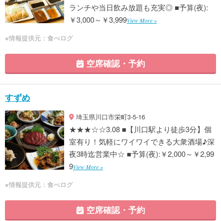
ランチや当日飲み放題も充実◎ ■予算(夜):
￥3,000～￥3,999
View More »
※情報提供元：食べログ
空席確認・予約
すずめ
埼玉県川口市栄町3-5-16
★★★☆☆3.08 ■【川口駅より徒歩3分】個
室有り！気軽にワイワイできる大衆酒場♪深
夜3時迄営業中☆ ■予算(夜):￥2,000～￥2,99
9
View More »
※情報提供元：食べログ
空席確認・予約