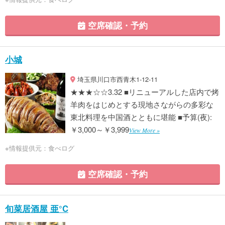
空席確認・予約
小城
埼玉県川口市西青木1-12-11
★★★☆☆3.32 ■リニューアルした店内で烤
羊肉をはじめとする現地さながらの多彩な
東北料理を中国酒とともに堪能 ■予算(夜):
￥3,000～￥3,999
View More »
※情報提供元：食べログ
空席確認・予約
旬菜居酒屋 亜°C