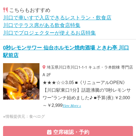
こちらもおすすめ
川口で車いすで入店できるレストラン・飲食店
川口でテラス席がある飲食店特集
川口でプロジェクターが使えるお店特集
0秒レモンサワー 仙台ホルモン焼肉酒場 ときわ亭 川口
駅前店
埼玉県川口市川口1-1-1 キュポ・ラ本館棟 専門店
A 2F
★★★☆☆3.05 ■《リニューアルOPEN》
【川口駅東口1分】話題沸騰の”0秒レモンサ
ワー”ランチ始めました♪ ■予算(夜):￥2,000
～￥2,999
View More »
※情報提供元：食べログ
空席確認・予約