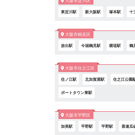
大阪市淀川区
東淀川駅
新大阪駅
塚本駅
十
大阪市鶴見区
放出駅
今福鶴見駅
横堤駅
鶴
大阪市住之江区
住ノ江駅
北加賀屋駅
住之江公園
ポートタウン東駅
大阪市平野区
加美駅
平野駅
平野駅
喜連瓜