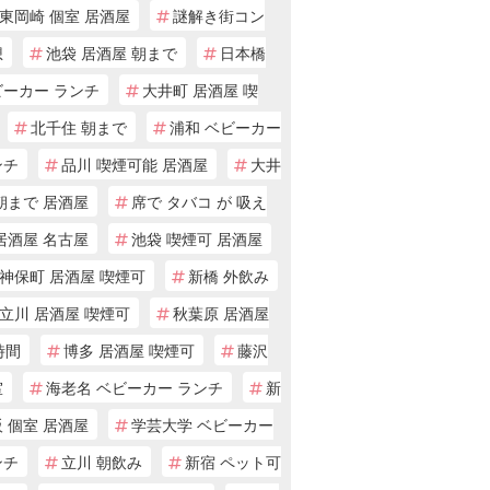
東岡崎 個室 居酒屋
謎解き街コン
想
池袋 居酒屋 朝まで
日本橋
ビーカー ランチ
大井町 居酒屋 喫
北千住 朝まで
浦和 ベビーカー
ンチ
品川 喫煙可能 居酒屋
大井
朝まで 居酒屋
席で タバコ が 吸え
居酒屋 名古屋
池袋 喫煙可 居酒屋
神保町 居酒屋 喫煙可
新橋 外飲み
立川 居酒屋 喫煙可
秋葉原 居酒屋
時間
博多 居酒屋 喫煙可
藤沢
室
海老名 ベビーカー ランチ
新
 個室 居酒屋
学芸大学 ベビーカー
ンチ
立川 朝飲み
新宿 ペット可