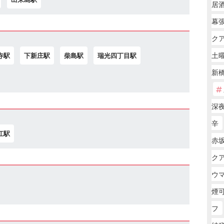
居
幕張
ク
土
寺駅
下新庄駅
柴島駅
瑞光四丁目駅
新
深
辛
江駅
赤坂
ク
ウ
煙可
フ