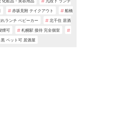
税 化粧品・美容用品
九段下 ランチ
日
赤坂見附 テイクアウト
船橋
連れランチ ベビーカー
北千住 居酒
喫煙可
札幌駅 接待 完全個室
黒 ペット可 居酒屋