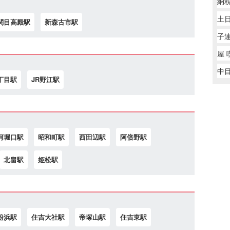
納
土
関目高殿駅
新森古市駅
子
屋 
中目
丁目駅
JR野江駅
河堀口駅
昭和町駅
西田辺駅
阿倍野駅
北畠駅
姫松駅
粉浜駅
住吉大社駅
帝塚山駅
住吉東駅