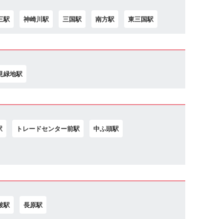
三駅
神崎川駅
三国駅
南方駅
東三国駅
見緑地駅
駅
トレードセンター前駅
中ふ頭駅
破駅
長原駅