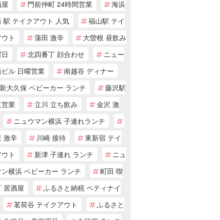
酒屋
門前仲町 24時間営業
海浜
 駅 テイクアウト 人気
福山駅 テイ
アウト
蒲田 激辛
大曽根 昼飲み
曜日
北四番丁 顔合わせ
ニュー
橋ビル 日曜営業
南越谷 ディナー
新大久保 ベビーカー ランチ
藤沢駅
夜営業
立川 立ち飲み
金沢 激
ニュウマン横浜 子連れランチ
 激辛
川崎 接待
東新宿 テイ
アウト
新津 子連れ ランチ
ニュ
マン横浜 ベビーカー ランチ
町田 喫
 居酒屋
ふるさと納税 ペティナイ
茗荷谷 テイクアウト
ふるさと