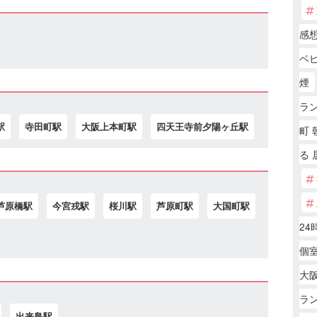
感
ベ
煙
ラ
駅
寺田町駅
大阪上本町駅
四天王寺前夕陽ヶ丘駅
町 
る 
芦原橋駅
今宮戎駅
桜川駅
芦原町駅
大国町駅
24
個
大阪
ラ
出来島駅