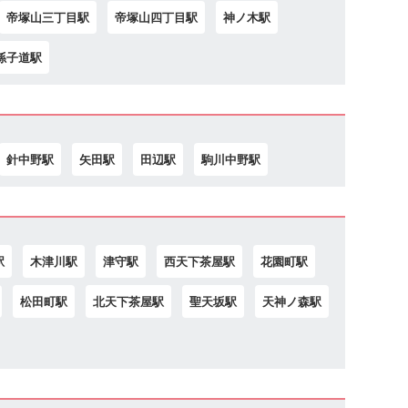
帝塚山三丁目駅
帝塚山四丁目駅
神ノ木駅
孫子道駅
針中野駅
矢田駅
田辺駅
駒川中野駅
駅
木津川駅
津守駅
西天下茶屋駅
花園町駅
松田町駅
北天下茶屋駅
聖天坂駅
天神ノ森駅