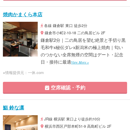
焼肉かまくら本店
各線 鎌倉駅 東口 徒歩2分
鎌倉市小町2-10-18 二の鳥居ビル 2F
鎌倉駅2分｜二の鳥居を望む絶景と手切り黒
毛和牛x秘伝ダレx新潟米の極上焼肉｜匂い
のつかない全席無煙の空間はデート・記念
日・接待に最適
View More »
※情報提供元：一休.com
空席確認・予約
鮨 鈴な凛
JR線 横浜駅 東口より徒歩約10分
横浜市西区戸部本町51-9 高島町ビル 2F