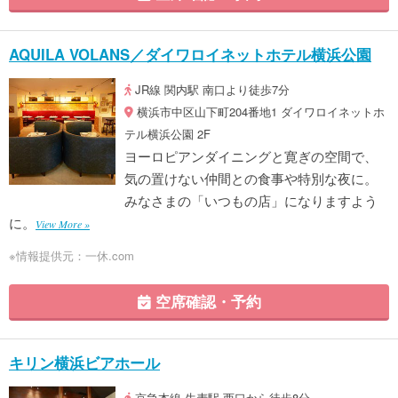
AQUILA VOLANS／ダイワロイネットホテル横浜公園
JR線 関内駅 南口より徒歩7分
横浜市中区山下町204番地1 ダイワロイネットホ
テル横浜公園 2F
ヨーロピアンダイニングと寛ぎの空間で、
気の置けない仲間との食事や特別な夜に。
みなさまの「いつもの店」になりますよう
に。
View More »
※情報提供元：一休.com
空席確認・予約
キリン横浜ビアホール
京急本線 生麦駅 西口から徒歩8分