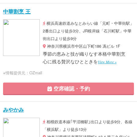
中華割烹 王
横浜高速鉄道みなとみらい線「元町・中華街駅」
2番出口より徒歩3分、JR根岸線「石川町駅」中華
街出口より徒歩9分
神奈川県横浜市中区山下町186 馮ビル 1F
季節の恵みと技が織りなす本格中華割烹
心に残る贅沢なひとときを
View More »
※情報提供元：OZmall
空席確認・予約
みやかみ
相模鉄道本線｢平沼橋駅｣出口より徒歩9分、各線
「横浜駅」より徒歩13分
神奈川県横浜市西区浅間町1-12-4 第二久保ビル