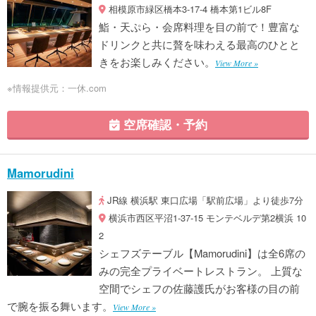
相模原市緑区橋本3-17-4 橋本第1ビル8F
鮨・天ぷら・会席料理を目の前で！豊富な
ドリンクと共に贅を味わえる最高のひとと
きをお楽しみください。
View More »
※情報提供元：一休.com
空席確認・予約
Mamorudini
JR線 横浜駅 東口広場「駅前広場」より徒歩7分
横浜市西区平沼1-37-15 モンテベルデ第2横浜 10
2
シェフズテーブル【Mamorudini】は全6席の
みの完全プライベートレストラン。 上質な
空間でシェフの佐藤護氏がお客様の目の前
で腕を振る舞います。
View More »