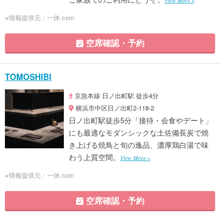
※情報提供元：一休.com
空席確認・予約
TOMOSHIBI
京急本線 日ノ出町駅 徒歩4分
横浜市中区日ノ出町2-118-2
日ノ出町駅徒歩5分「接待・会食やデート」
にも最適なモダンシックな土佐備長炭で焼
き上げる焼鳥と旬の逸品、濃厚鶏白湯で味
わう上質空間。
View More »
※情報提供元：一休.com
空席確認・予約