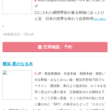
1F
口に入れた瞬間季節が薫る椀物にほっとひ
と息 日本の四季を味わう会席料理
View More
»
※情報提供元：OZmall
空席確認・予約
横浜 星のなる木
JR・東急東横線・京急本線・相模本線・相鉄い
ずみ野線・みなとみらい線・横浜市営地下鉄ブル
ーライン「横浜駅」東口より徒歩3分。ルミネを右
手に見ながら通り過ぎ、正面横浜ポルタ階段を下
り、そごう方面へ直進。そごう右方向の柱に大き
く書かれた「SKY」の表示をたどって「スカイビ