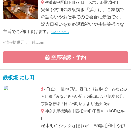
横浜市中区山下町77 ローズホテル横浜内1F
完全予約制の鉄板焼き「浜」は、ご家族で
の語らいやお仕事でのご会食に最適です。
記念日祝いを始め退職祝いや接待等様々な
主旨でご利用頂けます。
View More »
※情報提供元：一休.com
空席確認・予約
鉄板焼 にし田
JRほか「桜木町駅」西口より徒歩3分、みなとみ
らい線「みなとみらい駅」5番出口より徒歩10分、
京浜急行線「日ノ出町駅」より徒歩10分
神奈川県横浜市中区桜木町3丁目13-3 KGRビル5
F
桜木町のシックな隠れ家 A5黒毛和牛や伊