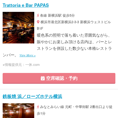
Trattoria e Bar PAPAS
各線 新横浜駅 徒歩5分
横浜市港北区新横浜2-3-3 新横浜ウェストビル
B1F
暖色系の照明で落ち着いた雰囲気ながら、
賑やかにお楽しみ頂ける店内は、バーとレ
ストランを併設した数少ない本格レストラ
ンバー。
View More »
※情報提供元：一休.com
空席確認・予約
鉄板焼 浜／ローズホテル横浜
みなとみらい線 元町・中華街駅 2番出口より徒
歩1分