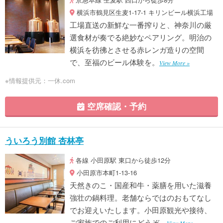
横浜市鶴見区生麦1-17-1 キリンビール横浜工場
工場直送の新鮮な一番搾りと、神奈川の厳
選食材が奏でる絶妙なペアリング。明治の
横浜を彷彿とさせる赤レンガ造りの空間
で、至福のビール体験を。
View More »
※情報提供元：一休.com
空席確認・予約
ういろう別館 杏林亭
各線 小田原駅 東口から徒歩12分
小田原市本町1-13-16
天然きのこ・国産和牛・薬膳を用いた滋養
強壮の鍋料理。老舗ならではのおもてなし
でお迎えいたします。小田原観光や接待、
ご家族でのご利用にどうぞ。
View More »