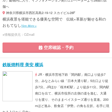
ル」建物内に入り、インフォメーション奥のエレベーターより28階の店
舗へ
神奈川県横浜市西区高島2-19-12 スカイビル28F
横浜夜景を堪能できる優美な空間で 伝統×革新が魅せる和の
おもてなし
View More »
※情報提供元：OZmall
空席確認・予約
鉄板焼料理 美安 横浜
JR・横浜市営地下鉄「関内駅」南口より徒歩7
分。みなとみらい線「日本大通り駅」5出口より徒
歩7分。JRほか「桜木町駅」より徒歩11分。関内駅
南口を出て、横浜市役所の左側の道を進む。大通
りを渡り、そのままベイスターズ通りを直進。200
mほど進み、飲食店「伊勢」の角を左折。右手に現
れる入口から店内へ。