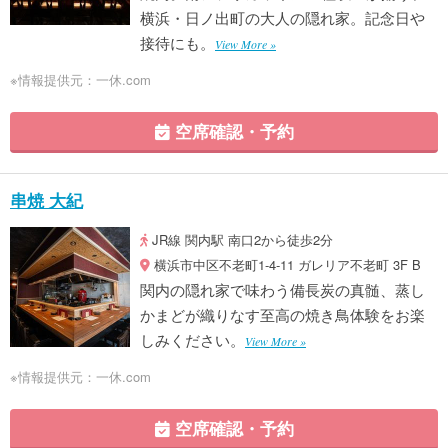
横浜・日ノ出町の大人の隠れ家。記念日や
接待にも。
View More »
※情報提供元：一休.com
空席確認・予約
串焼 大紀
JR線 関内駅 南口2から徒歩2分
横浜市中区不老町1-4-11 ガレリア不老町 3F B
関内の隠れ家で味わう備長炭の真髄、蒸し
かまどが織りなす至高の焼き鳥体験をお楽
しみください。
View More »
※情報提供元：一休.com
空席確認・予約