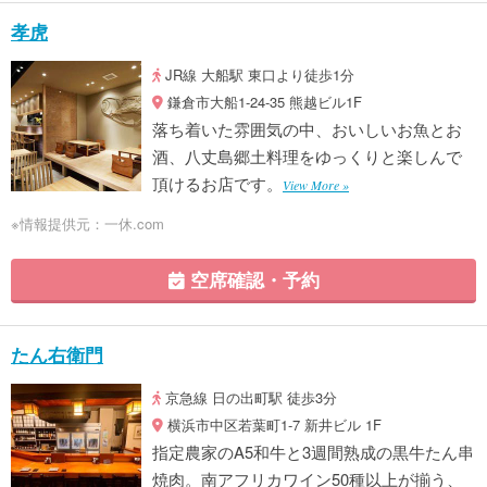
孝虎
JR線 大船駅 東口より徒歩1分
鎌倉市大船1-24-35 熊越ビル1F
落ち着いた雰囲気の中、おいしいお魚とお
酒、八丈島郷土料理をゆっくりと楽しんで
頂けるお店です。
View More »
※情報提供元：一休.com
空席確認・予約
たん右衛門
京急線 日の出町駅 徒歩3分
横浜市中区若葉町1-7 新井ビル 1F
指定農家のA5和牛と3週間熟成の黒牛たん串
焼肉。南アフリカワイン50種以上が揃う、