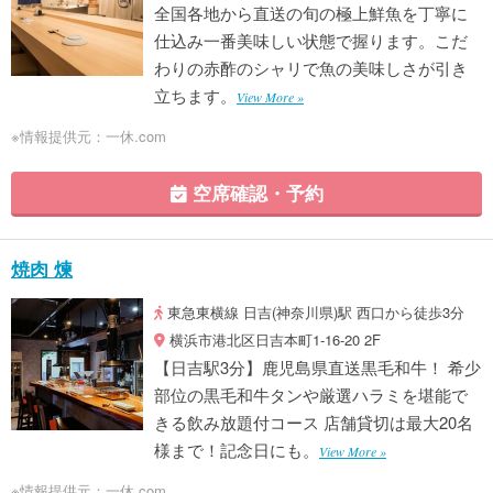
全国各地から直送の旬の極上鮮魚を丁寧に
仕込み一番美味しい状態で握ります。こだ
わりの赤酢のシャリで魚の美味しさが引き
立ちます。
View More »
※情報提供元：一休.com
空席確認・予約
焼肉 煉
東急東横線 日吉(神奈川県)駅 西口から徒歩3分
横浜市港北区日吉本町1-16-20 2F
【日吉駅3分】鹿児島県直送黒毛和牛！ 希少
部位の黒毛和牛タンや厳選ハラミを堪能で
きる飲み放題付コース 店舗貸切は最大20名
様まで！記念日にも。
View More »
※情報提供元：一休.com