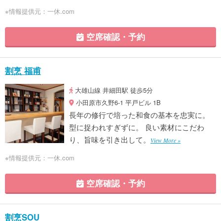
※情報提供元：一休.com
空席確認・予約
割烹 福甫
大雄山線 井細田駅 徒歩5分
小田原市久野6-1 平戸ビル 1B
長年の修行で培った和食の基本を忠実に。
型に捉われすぎずに。 良い素材にこだわ
り、旨味を引き出して。
View More »
※情報提供元：一休.com
空席確認・予約
割烹SOU