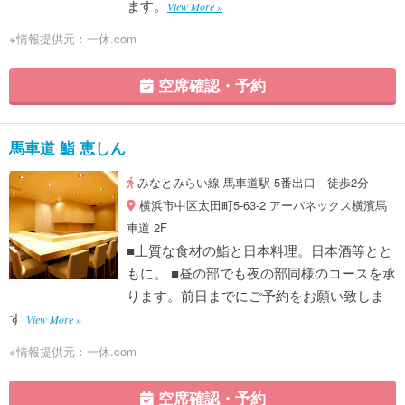
ます。
View More »
※情報提供元：一休.com
空席確認・予約
馬車道 鮨 恵しん
みなとみらい線 馬車道駅 5番出口 徒歩2分
横浜市中区太田町5-63-2 アーバネックス横濱馬
車道 2F
■上質な食材の鮨と日本料理。日本酒等とと
もに。 ■昼の部でも夜の部同様のコースを承
ります。前日までにご予約をお願い致しま
す
View More »
※情報提供元：一休.com
空席確認・予約