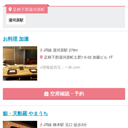
足柄下郡湯河原町
湯河原駅
お料理 加瀬
JR線 湯河原駅 279m
足柄下郡湯河原町土肥1-5-32 加藤ビル 1F
※情報提供元：一休.com
空席確認・予約
鮨・天麩羅 やまうち
JR線 橋本駅 北口 徒歩3分