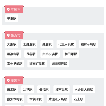
平塚市
平塚駅
鎌倉市
大船駅
北鎌倉駅
鎌倉駅
七里ヶ浜駅
稲村ヶ崎駅
極楽寺駅
長谷駅
由比ヶ浜駅
和田塚駅
富士見町駅
湘南町屋駅
湘南深沢駅
藤沢市
藤沢駅
辻堂駅
長後駅
湘南台駅
六会日大前駅
藤沢本町駅
本鵠沼駅
片瀬江ノ島駅
石上駅