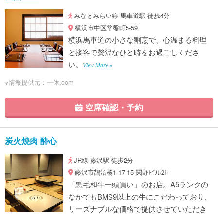
みなとみらい線 馬車道駅 徒歩4分
横浜市中区常盤町5-59
横浜馬車道の小さな割烹で、心温まる料理
と接客で贅沢なひと時をお過ごしくださ
い。
View More »
※情報提供元：一休.com
空席確認・予約
炭火焼肉 酔心
JR線 藤沢駅 徒歩2分
藤沢市鵠沼橘1-17-15 関野ビル2F
「黒毛和牛一頭買い」のお店。A5ランクの
なかでもBMS9以上の牛にこだわっており、
リーズナブルな価格で提供させていただき