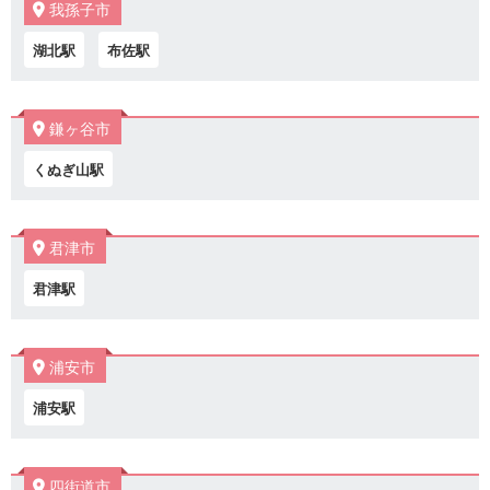
我孫子市
湖北駅
布佐駅
鎌ヶ谷市
くぬぎ山駅
君津市
君津駅
浦安市
浦安駅
四街道市