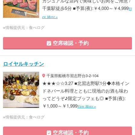
カジュアルな店内で美味しいお肉をご用意 /
千葉駅徒歩5分 ■予算(夜):￥4,000～￥4,999
Vi
ew More »
※情報提供元：食べログ
空席確認・予約
ロイヤルキッチン
千葉県船橋市習志野台3-2-104
★★★☆☆3.27 ■北習志野駅1分◆本格イン
ドネパール料理とともに現地のお酒も味わ
ってどうぞ♪限定ブッフェも◎ ■予算(夜):
￥1,000～￥1,999
View More »
※情報提供元：食べログ
空席確認・予約