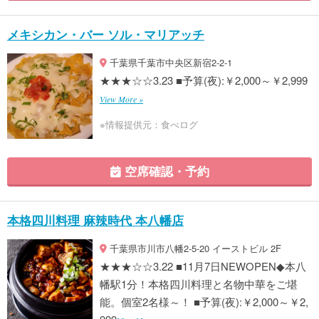
メキシカン・バー ソル・マリアッチ
千葉県千葉市中央区新宿2-2-1
★★★☆☆3.23 ■予算(夜):￥2,000～￥2,999
View More »
※情報提供元：食べログ
空席確認・予約
本格四川料理 麻辣時代 本八幡店
千葉県市川市八幡2-5-20 イーストビル 2F
★★★☆☆3.22 ■11月7日NEWOPEN◆本八
幡駅1分！本格四川料理と名物中華をご堪
能。個室2名様～！ ■予算(夜):￥2,000～￥2,