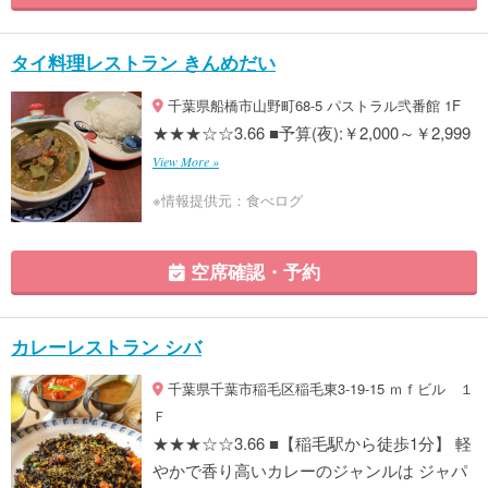
タイ料理レストラン きんめだい
千葉県船橋市山野町68-5 パストラル弐番館 1F
★★★☆☆3.66 ■予算(夜):￥2,000～￥2,999
View More »
※情報提供元：食べログ
空席確認・予約
カレーレストラン シバ
千葉県千葉市稲毛区稲毛東3-19-15 ｍｆビル １
Ｆ
★★★☆☆3.66 ■【稲毛駅から徒歩1分】 軽
やかで香り高いカレーのジャンルは ジャパ