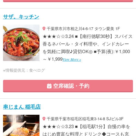
サザ。キッチン
千葉県市川市相之川4-6-17 タウン愛美 1F
★★★☆☆3.24 ■【南行徳駅30秒】スパイス
香るネパール・タイ料理や、インドカレー
を気軽に満喫♪貸切OK◎ ■予算(夜):￥1,000
～￥1,999
View More »
※情報提供元：食べログ
空席確認・予約
串じまん 稲毛店
千葉県千葉市稲毛区稲毛東3-14-8 SJビル3F
★★★☆☆3.23 ■【稲毛駅1分】自慢の串を
はじめ豊富な料理とドリンク◆コースも充