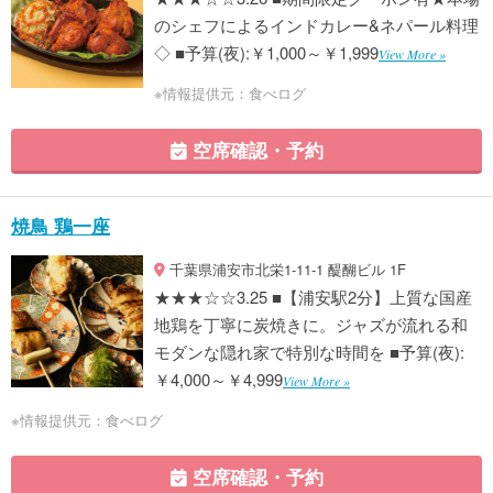
のシェフによるインドカレー&ネパール料理
◇ ■予算(夜):￥1,000～￥1,999
View More »
※情報提供元：食べログ
空席確認・予約
焼鳥 鶏一座
千葉県浦安市北栄1-11-1 醍醐ビル 1F
★★★☆☆3.25 ■【浦安駅2分】上質な国産
地鶏を丁寧に炭焼きに。ジャズが流れる和
モダンな隠れ家で特別な時間を ■予算(夜):
￥4,000～￥4,999
View More »
※情報提供元：食べログ
空席確認・予約