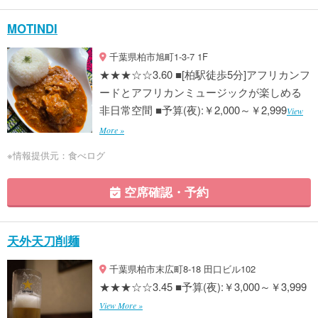
MOTINDI
千葉県柏市旭町1-3-7 1F
★★★☆☆3.60 ■[柏駅徒歩5分]アフリカンフ
ードとアフリカンミュージックが楽しめる
非日常空間 ■予算(夜):￥2,000～￥2,999
View
More »
※情報提供元：食べログ
空席確認・予約
天外天刀削麺
千葉県柏市末広町8-18 田口ビル102
★★★☆☆3.45 ■予算(夜):￥3,000～￥3,999
View More »