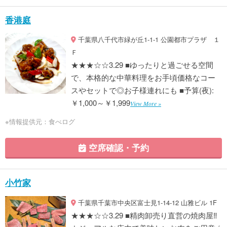
香港庭
千葉県八千代市緑が丘1-1-1 公園都市プラザ １
Ｆ
★★★☆☆3.29 ■ゆったりと過ごせる空間
で、本格的な中華料理をお手頃価格なコー
スやセットで◎お子様連れにも ■予算(夜):
￥1,000～￥1,999
View More »
※情報提供元：食べログ
空席確認・予約
小竹家
千葉県千葉市中央区富士見1-14-12 山雅ビル 1F
★★★☆☆3.29 ■精肉卸売り直営の焼肉屋‼︎