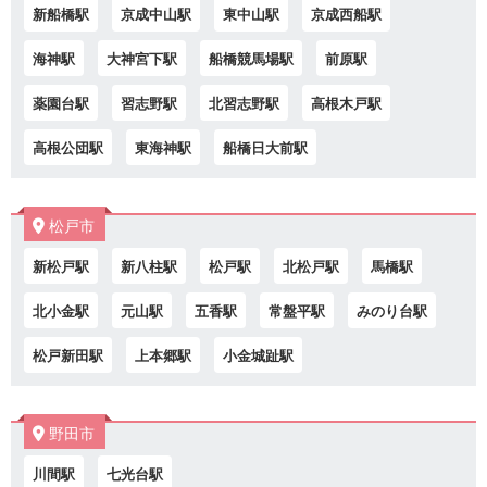
新船橋駅
京成中山駅
東中山駅
京成西船駅
海神駅
大神宮下駅
船橋競馬場駅
前原駅
薬園台駅
習志野駅
北習志野駅
高根木戸駅
高根公団駅
東海神駅
船橋日大前駅
松戸市
新松戸駅
新八柱駅
松戸駅
北松戸駅
馬橋駅
北小金駅
元山駅
五香駅
常盤平駅
みのり台駅
松戸新田駅
上本郷駅
小金城趾駅
野田市
川間駅
七光台駅