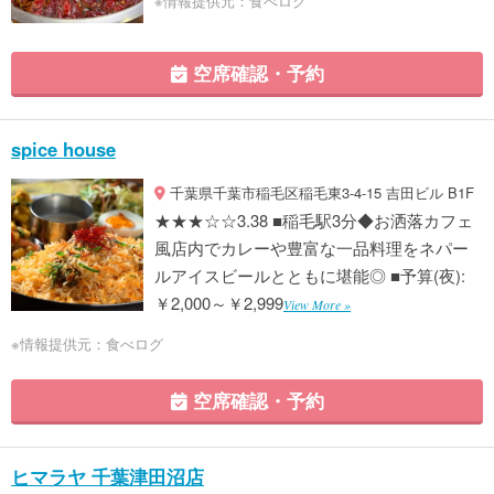
※情報提供元：食べログ
空席確認・予約
spice house
千葉県千葉市稲毛区稲毛東3-4-15 吉田ビル B1F
★★★☆☆3.38 ■稲毛駅3分◆お洒落カフェ
風店内でカレーや豊富な一品料理をネパー
ルアイスビールとともに堪能◎ ■予算(夜):
￥2,000～￥2,999
View More »
※情報提供元：食べログ
空席確認・予約
ヒマラヤ 千葉津田沼店