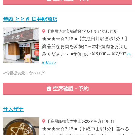
焼肉 ととき 臼井駅前店
千葉県佐倉市稲荷台1-10-1 あいかわビル
★★★☆☆3.16 ■【京成臼井駅徒歩1分！】
高品質なお肉を豪快に～本格焼肉をお楽し
みください～ ■予算(夜):￥6,000～￥7,999
Vie
w More »
※情報提供元：食べログ
空席確認・予約
サムザナ
千葉県船橋市本中山3-20-7 朝倉ビル 1F
★★★☆☆3.16 ■【下総中山駅1分】選べる