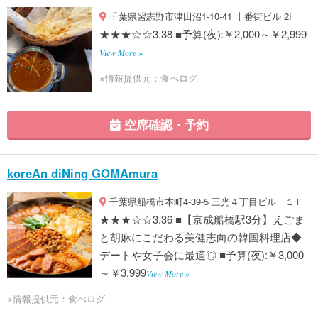
千葉県習志野市津田沼1-10-41 十番街ビル 2F
★★★☆☆3.38 ■予算(夜):￥2,000～￥2,999
View More »
※情報提供元：食べログ
空席確認・予約
koreAn diNing GOMAmura
千葉県船橋市本町4-39-5 三光４丁目ビル １Ｆ
★★★☆☆3.36 ■【京成船橋駅3分】えごま
と胡麻にこだわる美健志向の韓国料理店◆
デートや女子会に最適◎ ■予算(夜):￥3,000
～￥3,999
View More »
※情報提供元：食べログ