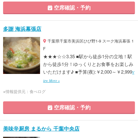
空席確認・予約
多謝 海浜幕張店
千葉県千葉市美浜区ひび野1-9 スーク海浜幕張 1
F
★★★☆☆3.35 ■駅から徒歩1分の立地！駅
から徒歩1分！ゆっくりとお食事をお楽しみ
いただけます♪ ■予算(夜):￥2,000～￥2,999
V
iew More »
※情報提供元：食べログ
空席確認・予約
美味辛厨房 まるから 千葉中央店