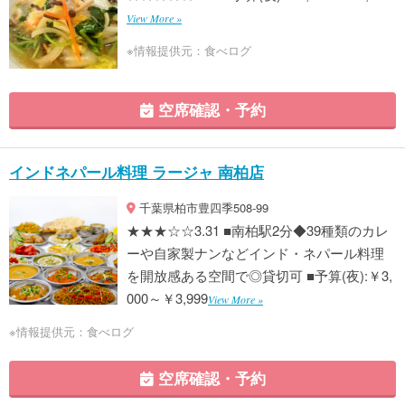
View More »
※情報提供元：食べログ
空席確認・予約
インドネパール料理 ラージャ 南柏店
千葉県柏市豊四季508-99
★★★☆☆3.31 ■南柏駅2分◆39種類のカレ
ーや自家製ナンなどインド・ネパール料理
を開放感ある空間で◎貸切可 ■予算(夜):￥3,
000～￥3,999
View More »
※情報提供元：食べログ
空席確認・予約