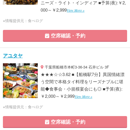
ニーズ・ライト・インディア ■予算(夜):￥2,
000～￥2,999
View More »
※情報提供元：食べログ
空席確認・予約
アユタヤ
千葉県船橋市本町3-36-34 石井ビル 3F
★★★☆☆3.62 ■【船橋駅7分】異国情緒漂
う空間で本格タイ料理をリーズナブルに堪
能◆食事会・小規模宴会にも◎ ■予算(夜):
￥2,000～￥2,999
View More »
※情報提供元：食べログ
空席確認・予約