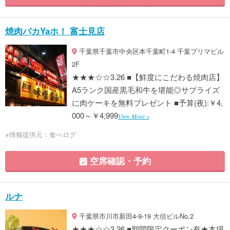
焼肉バカYaホ！ 富士見店
千葉県千葉市中央区本千葉町1-4 千葉プリマビル
2F
★★★☆☆3.26 ■【鮮度にこだわる焼肉店】
A5ランク国産黒毛和牛を堪能◎サプライズ
に肉ケーキを無料プレゼント ■予算(夜):￥4,
000～￥4,999
View More »
※情報提供元：食べログ
空席確認・予約
ルナ
千葉県市川市新田4-9-19 大信ビルNo.2
★★★☆☆3.26 ■期間限定クーポン有★本場