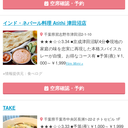
空席確認・予約
インド・ネパール料理 Atithi 津田沼店
千葉県習志野市津田沼2-1-10
★★★☆☆3.34 ■京成津田沼駅4分◆現地の
家庭の味を忠実に再現した本格スパイスカ
レーが自慢。お得なコース有 ■予算(夜):￥1,
000～￥1,999
View More »
※情報提供元：食べログ
空席確認・予約
TAKE
千葉県千葉市中央区長洲1-22-2 チトセビル 1F
★★★☆☆3.33 ■予算(夜):￥1,000～￥1,999