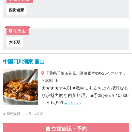
四街道駅
印西市
木下駅
中国四川酒家 蔓山
千葉県千葉市花見川区幕張本郷6-25-4 マリオッ
ト本郷 1F
★★★★☆4.01 ■幾重にも立ち上る複雑な香
りが魅力的な四川料理。 ■予算(夜):￥10,000
～￥14,999
View More »
※情報提供元：食べログ
空席確認・予約