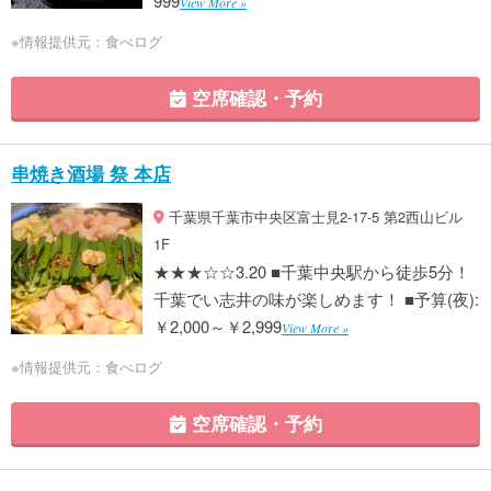
999
View More »
※情報提供元：食べログ
空席確認・予約
串焼き酒場 祭 本店
千葉県千葉市中央区富士見2-17-5 第2西山ビル
1F
★★★☆☆3.20 ■千葉中央駅から徒歩5分！
千葉でい志井の味が楽しめます！ ■予算(夜):
￥2,000～￥2,999
View More »
※情報提供元：食べログ
空席確認・予約