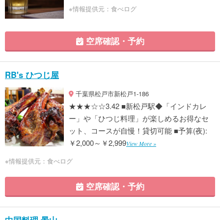
※情報提供元：食べログ
空席確認・予約
RB's ひつじ屋
千葉県松戸市新松戸1-186
★★★☆☆3.42 ■新松戸駅◆「インドカレ
ー」や「ひつじ料理」が楽しめるお得なセ
ット、コースが自慢！貸切可能 ■予算(夜):
￥2,000～￥2,999
View More »
※情報提供元：食べログ
空席確認・予約