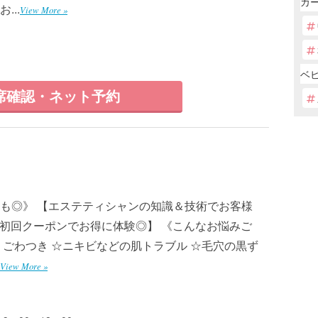
カー
..
View More »
ベ
席確認・ネット予約
も◎》 【エステティシャンの知識＆技術でお客様
は初回クーポンでお得に体験◎】 《こんなお悩みご
・ごわつき ☆ニキビなどの肌トラブル ☆毛穴の黒ず
View More »