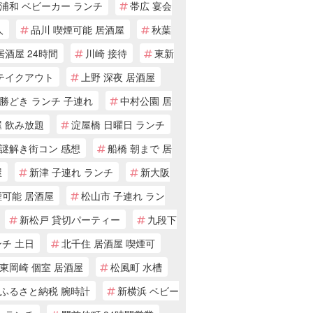
浦和 ベビーカー ランチ
帯広 宴会
人
品川 喫煙可能 居酒屋
秋葉
居酒屋 24時間
川崎 接待
東新
 テイクアウト
上野 深夜 居酒屋
勝どき ランチ 子連れ
中村公園 居
屋 飲み放題
淀屋橋 日曜日 ランチ
謎解き街コン 感想
船橋 朝まで 居
屋
新津 子連れ ランチ
新大阪
煙可能 居酒屋
松山市 子連れ ラン
新松戸 貸切パーティー
九段下
チ 土日
北千住 居酒屋 喫煙可
東岡崎 個室 居酒屋
松風町 水槽
ふるさと納税 腕時計
新横浜 ベビー