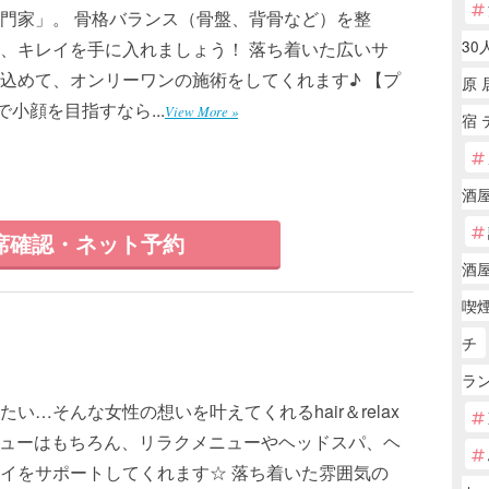
門家」。 骨格バランス（骨盤、背骨など）を整
30
、キレイを手に入れましょう！ 落ち着いた広いサ
込めて、オンリーワンの施術をしてくれます♪ 【プ
原 
小顔を目指すなら...
View More »
宿
酒
席確認・ネット予約
酒
喫
チ
ラン
…そんな女性の想いを叶えてくれるhair＆relax
ステメニューはもちろん、リラクメニューやヘッドスパ、ヘ
イをサポートしてくれます☆ 落ち着いた雰囲気の