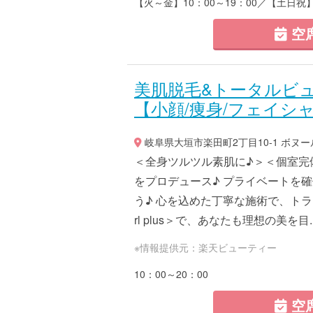
【火～金】10：00～19：00／【土日祝】
空
美肌脱毛&トータルビュ
【小顔/痩身/フェイシ
岐阜県大垣市楽田町2丁目10-1 ボヌール
＜全身ツルツル素肌に♪＞＜個室完
をプロデュース♪ プライベートを
う♪ 心を込めた丁寧な施術で、トラ
rl plus＞で、あなたも理想の美を目..
※情報提供元：楽天ビューティー
10：00～20：00
空