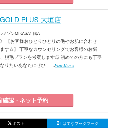
LD PLUS 大垣店
メゾンMIKASA1 階A
》 【お客様おひとりひとりの毛やお肌に合わせ
ます☆】 丁寧なカウンセリングでお客様のお悩
、脱毛プランを考案します◎ 初めての方にも丁寧
りたいあなたにぜひ！ ...
View More »
席確認・ネット予約
ポスト
! はてなブックマーク