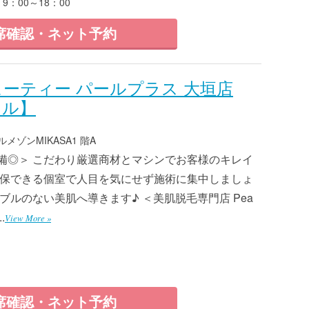
9：00～18：00
席確認・ネット予約
ーティー パールプラス 大垣店
ャル】
メゾンMIKASA1 階A
備◎＞ こだわり厳選商材とマシンでお客様のキレイ
確保できる個室で人目を気にせず施術に集中しましょ
ブルのない美肌へ導きます♪ ＜美肌脱毛専門店 Pea
.
View More »
席確認・ネット予約