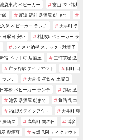
池袋東武 ベビーカー
富山 22 時以
ご飯
新潟 駅前 居酒屋 朝 まで
大久保 ベビーカー ランチ
大手町 ラ
 日曜日 安い
札幌駅 ベビーカー ラ
チ
ふるさと納税 スナック・駄菓子
新宿 ペット可 居酒屋
三軒茶屋 激
市ヶ谷駅 テイクアウト
田町 日
 ランチ
大曽根 昼飲み 土曜日
日本橋 ベビーカー ランチ
赤坂 激
池袋 居酒屋 朝まで
釧路 街コ
福山駅 テイクアウト
大井町 朝
 居酒屋
高島町 肉の日
博多
酒屋 喫煙可
赤坂見附 テイクアウト