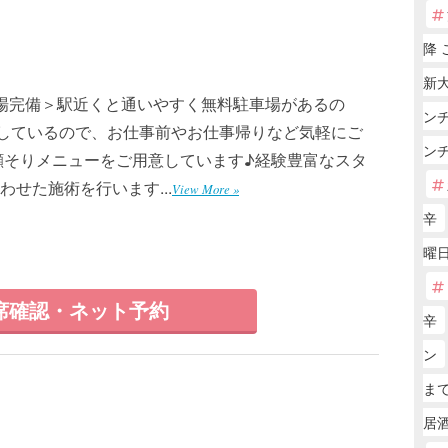
降 
新
場完備＞駅近くと通いやすく無料駐車場があるの
ンチ
業しているので、お仕事前やお仕事帰りなど気軽にご
ン
顔そりメニューをご用意しています♪経験豊富なスタ
せた施術を行います...
View More »
辛
曜日
席確認・ネット予約
辛
ン
まで
居