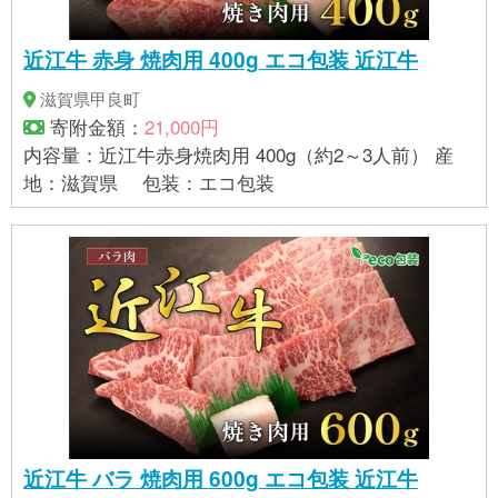
近江牛 赤身 焼肉用 400g エコ包装 近江牛
滋賀県甲良町
寄附金額：
21,000円
内容量：近江牛赤身焼肉用 400g（約2～3人前） 産
地：滋賀県 包装：エコ包装
近江牛 バラ 焼肉用 600g エコ包装 近江牛