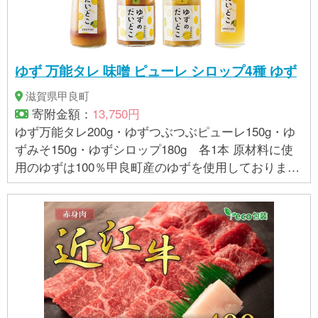
ゆず 万能タレ 味噌 ピューレ シロップ4種 ゆず
滋賀県甲良町
寄附金額：
13,750円
ゆず万能タレ200g・ゆずつぶつぶピューレ150g・ゆ
ずみそ150g・ゆずシロップ180g 各1本 原材料に使
用のゆずは100％甲良町産のゆずを使用しておりま
す。