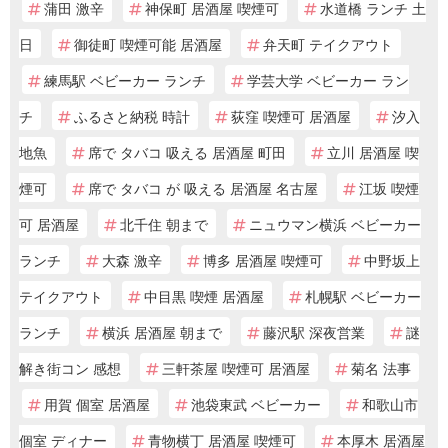
蒲田 激辛
神保町 居酒屋 喫煙可
水道橋 ランチ 土
日
御徒町 喫煙可能 居酒屋
弁天町 テイクアウト
練馬駅 ベビーカー ランチ
学芸大学 ベビーカー ラン
チ
ふるさと納税 時計
荻窪 喫煙可 居酒屋
汐入
地魚
席で タバコ 吸える 居酒屋 町田
立川 居酒屋 喫
煙可
席で タバコ が 吸える 居酒屋 名古屋
江坂 喫煙
可 居酒屋
北千住 朝まで
ニュウマン横浜 ベビーカー
ランチ
大森 激辛
博多 居酒屋 喫煙可
中野坂上
テイクアウト
中目黒 喫煙 居酒屋
札幌駅 ベビーカー
ランチ
横浜 居酒屋 朝まで
藤沢駅 深夜営業
謎
解き街コン 感想
三軒茶屋 喫煙可 居酒屋
菊名 法事
用賀 個室 居酒屋
池袋東武 ベビーカー
和歌山市
個室 ディナー
青物横丁 居酒屋 喫煙可
本厚木 居酒屋