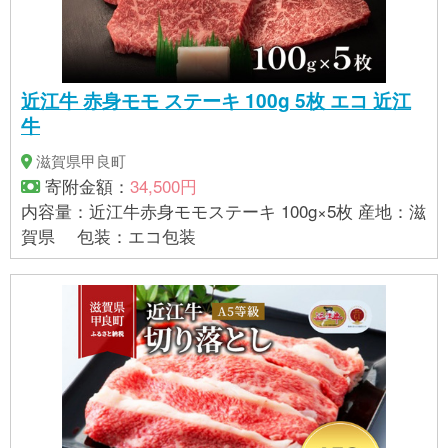
近江牛 赤身モモ ステーキ 100g 5枚 エコ 近江
牛
滋賀県甲良町
寄附金額：
34,500円
内容量：近江牛赤身モモステーキ 100g×5枚 産地：滋
賀県 包装：エコ包装