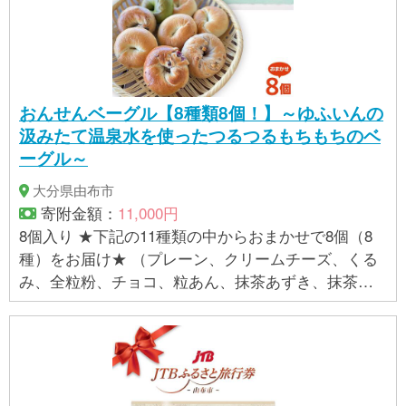
ものではございません。 ※ご不明の点がございました
ら事業者まで直接お問い合わせ下さい。
おんせんベーグル【8種類8個！】～ゆふいんの
汲みたて温泉水を使ったつるつるもちもちのベ
ーグル～
大分県由布市
寄附金額：
11,000円
8個入り ★下記の11種類の中からおまかせで8個（8
種）をお届け★ （プレーン、クリームチーズ、くる
み、全粒粉、チョコ、粒あん、抹茶あずき、抹茶み
るく、クリームチーズクランベリー、ゆふいん味噌
くるみ、シナモンレーズン） ※種類をお選びいただけ
ませんので予めご了承ください ※この商品には焼き戻
し用温泉水は付属しません 【原材料名】 ・プレー
ン 国産小麦、国産大豆ペースト、きび砂糖、塩、