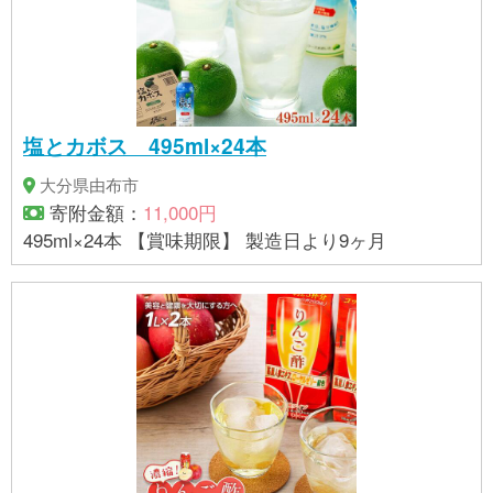
材料の一部に小麦、大豆、乳を含む) ・クリームチー
ズクランベリー 国産小麦、クリームチーズ、ドラ
イクランベリー、国産大豆ペースト、きび砂糖、
塩、イースト(原材料の一部に小麦、大豆、乳を含む)
・ゆふいん味噌くるみ 国産小麦、くるみ味噌(くる
塩とカボス 495ml×24本
み、味噌、砂糖、みりん)国産大豆ペースト、きび砂
糖、塩、イースト(原材料の一部に小麦、大豆を含む)
大分県由布市
・シナモンレーズン 国産小麦、レーズン、国産大
寄附金額：
11,000円
豆ペースト、きび砂糖、シナモンパウダー、塩、イ
495ml×24本 【賞味期限】 製造日より9ヶ月
ースト(原材料の一部に小麦、大豆を含む) 【消費期
限】 製造日より冷凍で1か月 解凍後はお早めにお召
し上がりください。 【アレルギー】 小麦、乳、オレ
ンジ、くるみ、ごま、大豆 ・卵、アーモンドを原材
料にした製品と同じ工程で作られています ※ 表示内
容に関しては各事業者の指定に基づき掲載してお
り、一切の内容を保証するものではございません。 ※
ご不明の点がございましたら事業者まで直接お問い
合わせ下さい。