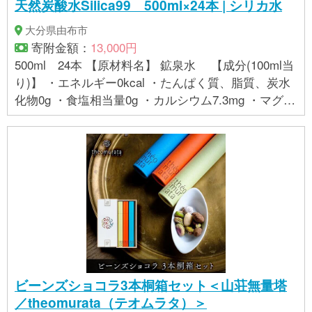
天然炭酸水Silica99 500ml×24本 | シリカ水
大分県由布市
寄附金額：
13,000円
500ml 24本 【原材料名】 鉱泉水 【成分(100ml当
り)】 ・エネルギー0kcal ・たんぱく質、脂質、炭水
化物0g ・食塩相当量0g ・カルシウム7.3mg ・マグネ
シウム1.8mg ・カリウム0.4mg ・硬度251mg/L(硬水)
・遊離炭酸1.490mg/L ・メタケイ酸(シリカ)99.4mg/L
・炭酸水素イオン272mg/L ・pH5.5 【賞味期限】 製
造日より365日 【保存方法】常温
ビーンズショコラ3本桐箱セット＜山荘無量塔
／theomurata（テオムラタ）＞