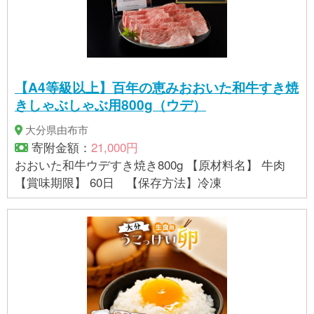
から14日（冷暗所にて保存） 【アレルギー】 大豆 ※
表示内容に関しては各事業者の指定に基づき掲載し
ており、一切の内容を保証するものではございませ
ん。 ※ご不明の点がございましたら事業者まで直接お
問い合わせ下さい。
【A4等級以上】百年の恵みおおいた和牛すき焼
きしゃぶしゃぶ用800g（ウデ）
大分県由布市
寄附金額：
21,000円
おおいた和牛ウデすき焼き800g 【原材料名】 牛肉
【賞味期限】 60日 【保存方法】冷凍