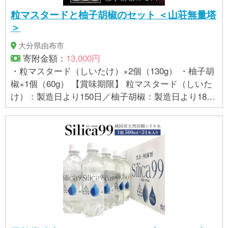
粒マスタードと柚子胡椒のセット ＜山荘無量塔
＞
大分県由布市
寄附金額：
13,000円
・粒マスタード（しいたけ）×2個（130g） ・柚子胡
椒×1個（60g） 【賞味期限】 粒マスタード（しいた
け）：製造日より150日／柚子胡椒：製造日より180
日 【アレルギー】 小麦、大豆 ※ 表示内容に関しては
各事業者の指定に基づき掲載しており、一切の内容
を保証するものではございません。 ※ご不明の点がご
ざいましたら事業者まで直接お問い合わせ下さい。