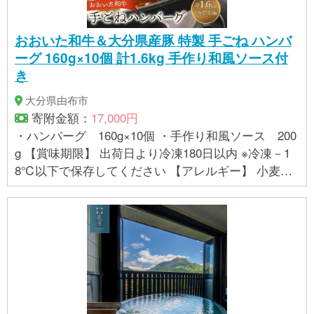
おおいた和牛＆大分県産豚 特製 手ごね ハンバ
ーグ 160g×10個 計1.6kg 手作り和風ソース付
き
大分県由布市
寄附金額：
17,000円
・ハンバーグ 160g×10個 ・手作り和風ソース 200
g 【賞味期限】 出荷日より冷凍180日以内 ※冷凍－1
8℃以下で保存してください 【アレルギー】 小麦、
卵、乳、牛肉、豚肉 牛肉・豚肉・オニオンソティ‐・
パン粉（小麦粉、ショートニング（大豆を含む）・
小麦グルテン・イースト・食塩・ブドウ糖・砂
糖）・卵・小麦粉・塩コショウ・塩・ガーリックパ
ウダー・ブラックペッパー・ナツメグ/乳化剤・PH調
整剤・イーストフード・増粘剤（キサンタン）・甘
味料（スクラロース）・ビタミンC ※ 表示内容に関し
ては各事業者の指定に基づき掲載しており、一切の