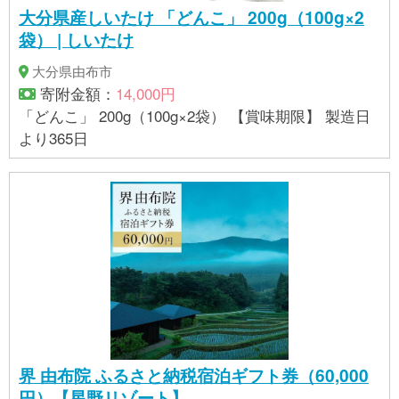
グ、バター、杏仁加工品、脱脂粉乳、澱粉、転化
大分県産しいたけ 「どんこ」 200g（100g×2
糖、牛乳、植物油脂、洋酒／酸味料、ゲル化剤(増粘
袋） | しいたけ
多糖類)、トレハロース、加工澱粉、香料、膨脹剤、
着色料(アントシアニン、カロチン、カラメル)、乳化
大分県由布市
剤、リン酸Ca、酒精、酸化防止剤(V.E)、(一部に卵・
寄附金額：
14,000円
乳成分・小麦・アーモンド・大豆を含む) ドンフラン
「どんこ」 200g（100g×2袋） 【賞味期限】 製造日
シスコ（リンゴ）：りんごジャム(糖類(水飴、砂
より365日
糖)、りんご、シナモン)(国内製造)、小麦粉、砂糖、
全卵、マーガリン、アーモンドプードル、水飴、卵
白、アーモンド加工品、ショートニング、杏仁加工
品、バター、脱脂粉乳、澱粉、転化糖、牛乳、植物
油脂、洋酒／ゲル化剤(増粘多糖類)、トレハロース、
酸味料、香料、膨脹剤、乳化剤、酒精、リン酸Ca、
乳酸Ca、酸化防止剤(V.C、V.E)、着色料(カロチン、
カラメル)、(一部に卵・乳成分・小麦・アーモンド・
大豆・りんごを含む) 豊後手焼煎餅：小麦粉(国内製
造)、砂糖、ピーナッツ、全卵、マーガリン、ピーナ
界 由布院 ふるさと納税宿泊ギフト券（60,000
ッツペースト、ごまペースト、食塩/膨脹剤、香料、
円）【星野リゾート】