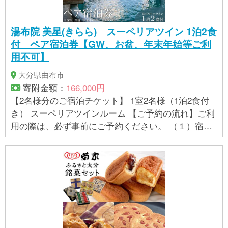
内容を保証するものではございません。 ※ご不明の点
がございましたら事業者まで直接お問い合わせ下さ
湯布院 美星(きらら) スーペリアツイン 1泊2食
い。
付 ペア宿泊券【GW、お盆、年末年始等ご利
用不可】
大分県由布市
寄附金額：
166,000円
【2名様分のご宿泊チケット】 1室2名様（1泊2食付
き） スーペリアツインルーム 【ご予約の流れ】ご利
用の際は、必ず事前にご予約ください。 （１）宿泊
チケットをお送りいたします。 （２）届きました
ら、宿泊券に記載のご予約方法をご参照ください。
【有効期限】 発行日から1年間