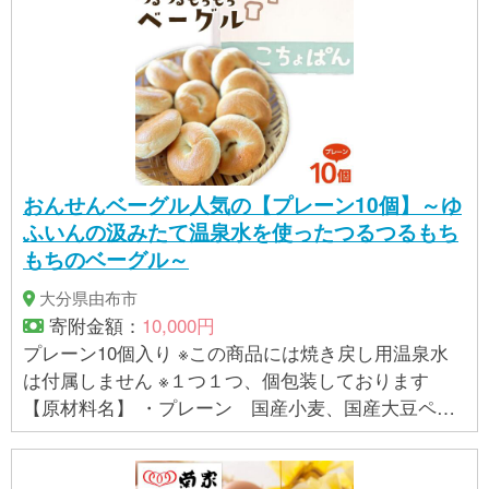
ざいましたら事業者まで直接お問い合わせ下さい。
おんせんベーグル人気の【プレーン10個】～ゆ
ふいんの汲みたて温泉水を使ったつるつるもち
もちのベーグル～
大分県由布市
寄附金額：
10,000円
プレーン10個入り ※この商品には焼き戻し用温泉水
は付属しません ※１つ１つ、個包装しております
【原材料名】 ・プレーン 国産小麦、国産大豆ペー
スト、きび砂糖、塩、イースト(原材料の一部に小
麦、大豆を含む) 【賞味期限】 製造日より冷凍で1か
月 解凍後はお早めにお召し上がりください。 製造