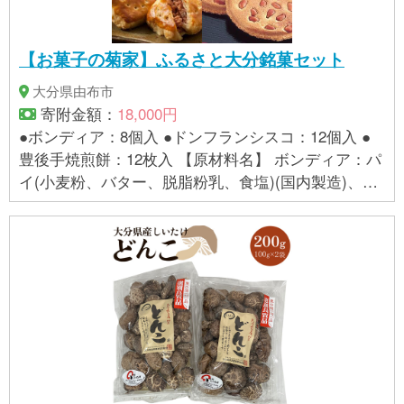
【お菓子の菊家】ふるさと大分銘菓セット
大分県由布市
寄附金額：
18,000円
●ボンディア：8個入 ●ドンフランシスコ：12個入 ●
豊後手焼煎餅：12枚入 【原材料名】 ボンディア：パ
イ(小麦粉、バター、脱脂粉乳、食塩)(国内製造)、砂
糖、白いんげん豆、小豆、くるみ、水飴、クリー
ム、小麦粉、乳等を主要原料とする食品、全卵、加
糖卵黄、食塩/トレハロース、乳化剤、香料、メタリ
ン酸Na、pH調整剤、ポリリン酸Na、(一部に卵・乳
成分・小麦・くるみ・大豆を含む) ドンフランシスコ
（ブルーベリー）：ブルーベリージャム(水飴、ぶど
う糖、砂糖、ブルーベリー、その他)(国内製造)、小
麦粉、砂糖、全卵、マーガリン、アーモンドプード
ル、水飴、卵白、アーモンド加工品、ショートニン