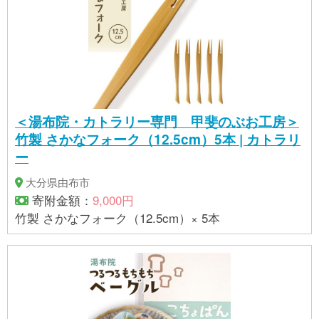
県産）、グラニュー糖、白双、水飴／ゲル化剤（ペ
クチン：りんご由来）、クエン酸 ・ブルーベリー
ジャム：ブルーベリー（大分県産）、グラニュー
糖、白双、／ゲル化剤（ペクチン：りんご由来）、
クエン酸 ・桃香りジャム：桃（香川県産）、グラニ
ュー糖、白双、／ゲル化剤（ペクチン：りんご由
来）、クエン酸 ・キーウィジャム：キーウィ（大分
＜湯布院・カトラリー専門 甲斐のぶお工房＞
県産、ニュージーランド産）、グラニュー糖、白
竹製 さかなフォーク（12.5cm）5本 | カトラリ
双、／ゲル化剤（ペクチン：りんご由来） ・夏みか
ー
んマーマレード：夏みかん（大分県産）、グラニュ
ー糖、白双／ゲル化剤（ペクチン：りんご由来） ・
大分県由布市
林檎葡萄酒煮：林檎（青森県産）、赤ワイン、グラ
寄附金額：
9,000円
ニュー糖、塩／クエン酸 【賞味期
竹製 さかなフォーク（12.5cm）× 5本
限】 出荷後90日間 【保存方法】 開封前は冷暗所
に、開封後は冷蔵の上（10℃以下）、お早めにお召
し上がりください。 【アレルギー】 キウイフルー
ツ、もも、りんご ※ 表示内容に関しては各事業者の
指定に基づき掲載しており、一切の内容を保証する