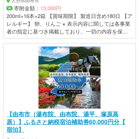
大分県由布市
寄附金額：
13,000円
200ml×16本×2箱 【賞味期限】 製造日含め180日 【ア
レルギー】 卵、りんご ※ 表示内容に関しては各事業
者の指定に基づき掲載しており、一切の内容を保証
するものではございません。 ※ご不明の点がございま
したら事業者まで直接お問い合わせ下さい。
【由布市（湯布院、由布院、湯平、塚原高
原）】ふるさと納税宿泊補助券60,000円分【
宿泊】