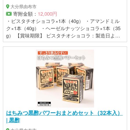
大分県由布市
寄附金額：
12,000円
・ピスタチオショコラ×1本（40g） ・アマンドミル
ク×1本（40g） ・ヘーゼルナッツショコラ×1本（35
g） 【賞味期限】 ピスタチオショコラ：製造日より6
0日／アマンドミルク：製造日より60日／ヘーゼルナ
ッツショコラ：製造日より60日 【アレルギー】 乳、
大豆、アーモンド ※ 表示内容に関しては各事業者の
指定に基づき掲載しており、一切の内容を保証する
ものではございません。 ※ご不明の点がございました
ら事業者まで直接お問い合わせ下さい。
はちみつ黒酢パワーおまとめセット（32本入）
| 黒酢