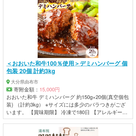
＜おおいた和牛100％使用＞デミハンバーグ 個
包装 20個 計約3kg
大分県由布市
寄附金額：
15,000円
おおいた和牛 デミハンバーグ 約150g×20個(真空個包
装) （計約3kg） ※サイズには多少のバラつきがござ
います。 【賞味期限】 冷凍で180日 【アレルギー】
小麦、乳、牛肉、大豆、鶏肉 ※ 表示内容に関しては
各事業者の指定に基づき掲載しており、一切の内容
を保証するものではございません。 ※ご不明の点がご