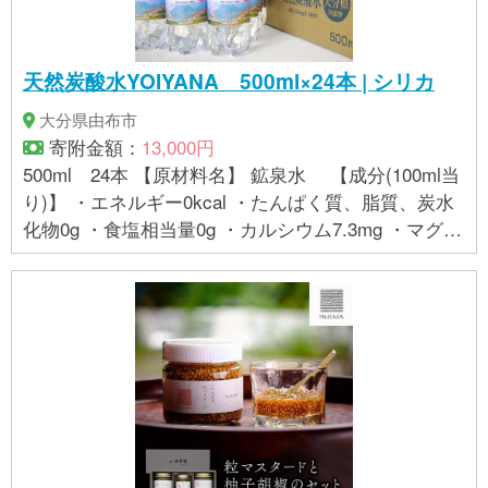
天然炭酸水YOIYANA 500ml×24本 | シリカ
大分県由布市
寄附金額：
13,000円
500ml 24本 【原材料名】 鉱泉水 【成分(100ml当
り)】 ・エネルギー0kcal ・たんぱく質、脂質、炭水
化物0g ・食塩相当量0g ・カルシウム7.3mg ・マグネ
シウム1.8mg ・カリウム0.4mg ・硬度251mg/L(硬水)
・遊離炭酸1.490mg/L ・メタケイ酸(シリカ)99.4mg/L
・炭酸水素イオン272mg/L ・pH5.5 【賞味期限】 製
造日より365日 【保存方法】常温