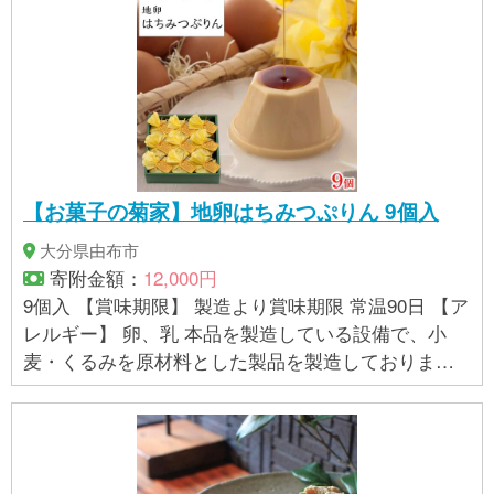
地：大分県由布市湯布院町 【アレルギー】 小麦、大
豆 卵、アーモンドを原材料にした製品と同じ工程で
作られています ※ 表示内容に関しては各事業者の指
定に基づき掲載しており、一切の内容を保証するも
のではございません。 ※ご不明の点がございましたら
事業者まで直接お問い合わせ下さい。
【お菓子の菊家】地卵はちみつぷりん 9個入
大分県由布市
寄附金額：
12,000円
9個入 【賞味期限】 製造より賞味期限 常温90日 【ア
レルギー】 卵、乳 本品を製造している設備で、小
麦・くるみを原材料とした製品を製造しておりま
す。 ※ 表示内容に関しては各事業者の指定に基づき
掲載しており、一切の内容を保証するものではござ
いません。 ※ご不明の点がございましたら事業者まで
直接お問い合わせ下さい。