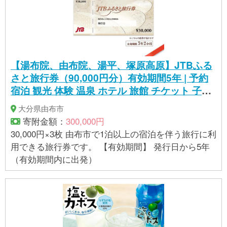
イースト(原材料の一部に小麦、大豆を含む) ・クリ
ームチーズ 国産小麦、クリームチーズ、国産大豆
ペースト、きび砂糖、塩、イースト(原材料の一部に
小麦、大豆、乳を含む) ・くるみ 国産小麦、くる
み、国産大豆ペースト、きび砂糖、塩、イースト(原
【湯布院、由布院、湯平、塚原高原】JTBふる
材料の一部に小麦、大豆を含む) ・全粒粉 国産小
さと旅行券（90,000円分）有効期間5年 | 予約
麦、石臼引き全粒粉、国産大豆ペースト、きび砂
宿泊 観光 体験 温泉 ホテル 旅館 チケット 子供
糖、塩、イースト(原材料の一部に小麦、大豆を含む)
子連れ カップル 家族 店頭 電話 由布市
・チョコ 国産小麦、チョコチップ、国産大豆ペー
大分県由布市
スト、きび砂糖、塩、イースト(原材料の一部に小
寄附金額：
300,000円
麦、大豆、乳を含む) ・粒あん 国産小麦、北海道産
30,000円×3枚 由布市で1泊以上の宿泊を伴う旅行に利
粒あん、国産大豆ペースト、きび砂糖、黒ゴマ、
用できる旅行券です。 【有効期間】 発行日から5年
塩、イースト(原材料の一部に小麦、大豆を含む) ・
（有効期間内に出発）
抹茶あずき 国産小麦、北海道産粒あん、国産大豆
ペースト、きび砂糖、抹茶パウダー、塩、イース
ト、黒ゴマ(原材料の一部に小麦、大豆を含む) ・抹
茶ミルク 国産小麦、ホワイトチョコ、国産大豆ペ
ースト、きび砂糖、抹茶パウダー、塩、イースト(原