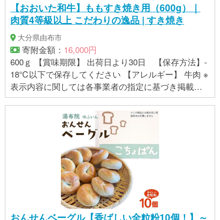
【おおいた和牛】ももすき焼き用（600g）｜
肉質4等級以上 こだわりの逸品 | すき焼き
大分県由布市
寄附金額：
16,000円
600ｇ 【賞味期限】 出荷日より30日 【保存方法】-
18℃以下で保存してください 【アレルギー】 牛肉 ※
表示内容に関しては各事業者の指定に基づき掲載し
ており、一切の内容を保証するものではございませ
ん。 ※ご不明の点がございましたら事業者まで直接お
問い合わせ下さい。
おんせんベーグル【香ばしい全粒粉10個！】～