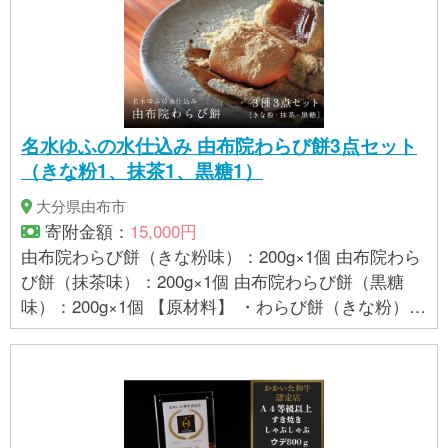
名水ゆふの水仕込み 由布院わらび餅3点セット
（きな粉1、抹茶1、黒糖1）
大分県由布市
寄附金額：
15,000円
由布院わらび餅（きな粉味）：200g×1個 由布院わら
び餅（抹茶味）：200g×1個 由布院わらび餅（黒糖
味）：200g×1個 【原材料】 ・わらび餅（きな粉）：
甜菜糖、わらび粉、塩／別添：きな粉（大豆）、黒
蜜 ・わらび餅（抹茶きな粉）：甜菜糖、わらび粉、
塩／別添：抹茶きな粉（大豆）、黒蜜 ・わらび餅
（黒糖きな粉）：粗糖、黒糖、糖蜜、わらび粉、塩
／別添：きな粉（大豆）、黒蜜 【賞味期限】 製造日