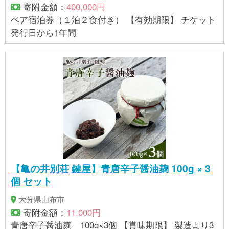
寄附金額：
400,000円
ペア宿泊券（１泊２食付き） 【有効期限】 チケット
発行日から1年間
【亀の井別荘 鍵屋】青唐辛子醤油麹 100g × 3
個 セット
大分県由布市
寄附金額：
11,000円
青唐辛子醤油麹 100g×3個 【賞味期限】 製造より3