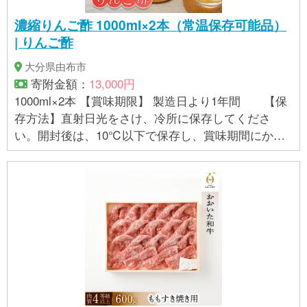
濃縮りんご酢 1000ml×2本（常温保存可能品）
| りんご酢
大分県由布市
寄附金額：
13,000円
1000ml×2本 【賞味期限】 製造日より1年間 【保
存方法】直射日光をさけ、冷所に保存してくださ
い。開封後は、10℃以下で保存し、賞味期間にかか
わらず、早めにお飲みください。 【アレルギー】 小
麦、りんご ※ 表示内容に関しては各事業者の指定に
基づき掲載しており、一切の内容を保証するもので
はございません。 ※ご不明の点がございましたら事業
者まで直接お問い合わせ下さい。