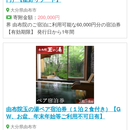
調味料(アミノ酸)、乳化剤、pH調整剤、カロチン色
素、酸化防止剤(V.E)、(一部に卵・乳成分・小麦・落
大分県由布市
花生・ごま・大豆を含む) 【賞味期限】 ●ボンディ
寄附金額：
200,000円
ア、ドンフランシスコ：出荷日より賞味期限 常温30
界 由布院のご宿泊に利用可能な60,000円分の宿泊券
日 ●手焼煎餅：出荷日より賞味期限 常温50日 【アレ
【有効期限】 発行日から1年間
ルギー】 小麦、卵、乳、落花生、くるみ、ごま、大
豆、りんご、アーモンド ※ 表示内容に関しては各事
業者の指定に基づき掲載しており、一切の内容を保
証するものではございません。 ※ご不明の点がござい
ましたら事業者まで直接お問い合わせ下さい。
由布院玉の湯ペア宿泊券（１泊２食付き）【G
W、お盆、年末年始等ご利用不可日有】
大分県由布市