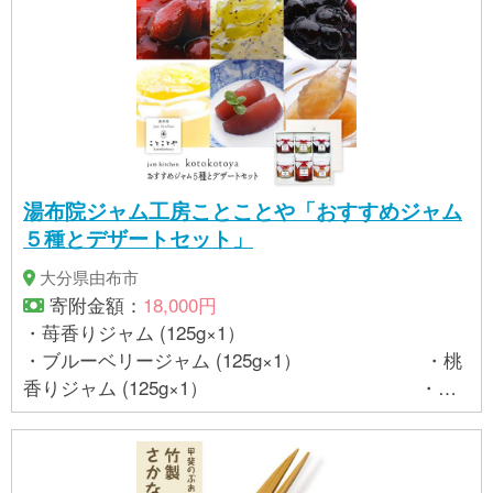
湯布院ジャム工房ことことや「おすすめジャム
５種とデザートセット」
大分県由布市
寄附金額：
18,000円
・苺香りジャム (125g×1）
・ブルーベリージャム (125g×1） ・桃
香りジャム (125g×1） ・キ
ーウィジャム (125g×1） ・夏みかんマーマレ
ード (125g×1） ・林檎葡萄酒煮 (265g×1）
【原材料名】 ・苺香りジャム：苺（大分県産、長崎