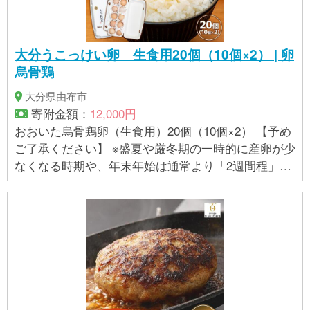
大分うこっけい卵 生食用20個（10個×2） | 卵
烏骨鶏
大分県由布市
寄附金額：
12,000円
おおいた烏骨鶏卵（生食用）20個（10個×2） 【予め
ご了承ください】 ※盛夏や厳冬期の一時的に産卵が少
なくなる時期や、年末年始は通常より「2週間程」お
時間がかかる場合がありますので、ご了承の程お願
いいたします。 【賞味期限】 産卵日より10日 ※賞味
期限後は加熱してお召し上がりください。 【保存方
法】 10℃以下で保存してください