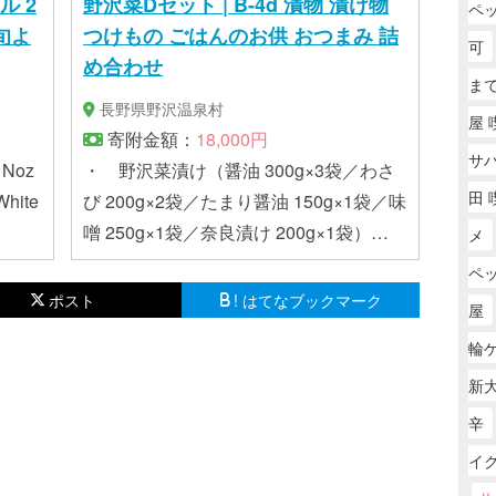
ル 2
野沢菜Dセット | B-4d 漬物 漬け物
ペ
下旬よ
つけもの ごはんのお供 おつまみ 詰
可
め合わせ
ま
長野県野沢温泉村
屋 
寄附金額：
18,000円
サ
 Noz
・ 野沢菜漬け（醤油 300g×3袋／わさ
田 
hite
び 200g×2袋／たまり醤油 150g×1袋／味
噌 250g×1袋／奈良漬け 200g×1袋）
メ
・ 野沢菜炒め 120g×1袋 ・ 野沢菜キ
ペ
ムチ 120g×1袋 ・ リンゴバター 200g×
ポスト
! はてなブックマーク
屋
1個
輪
新
辛
イ