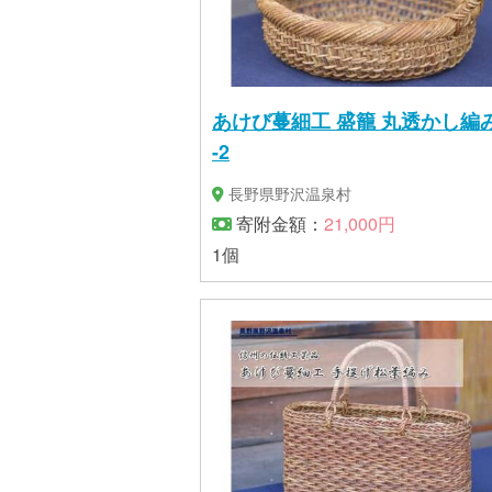
あけび蔓細工 盛籠 丸透かし編み 
-2
長野県野沢温泉村
寄附金額：
21,000円
1個