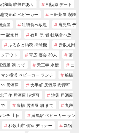
昭和島 喫煙席あり
相模原 デート
池袋東武 ベビーカー
三軒茶屋 喫煙
居酒屋
牡蠣食べ放題
鹿児島 デ
ナー 記念日
石川 県 岩 牡蠣食べ放
ふるさと納税 掃除機
赤坂見附
イクアウト
帯広 宴会 30人
藤
居酒屋 朝 まで
天王寺 水槽
ニ
ウマン横浜 ベビーカー ランチ
船橋
まで 居酒屋
大手町 居酒屋 喫煙可
北千住 居酒屋 喫煙可
池袋 居酒屋
まで
豊橋 居酒屋 朝 まで
九段
ランチ 土日
練馬駅 ベビーカー ラン
和歌山市 個室 ディナー
新宿