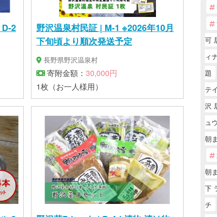
D-2
野沢温泉村民証 | M-1 ※2026年10月
可 
下旬頃より順次発送予定
ィ
長野県野沢温泉村
寄附金額：
30,000円
題
1枚（お一人様用）
テ
沢 
ュ
朝
朝
下 
チ