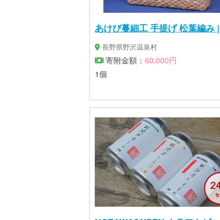
あけび蔓細工 手提げ 松葉編み | 
長野県野沢温泉村
寄附金額：
60,000円
1個