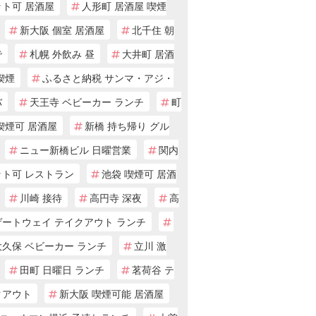
ット可 居酒屋
人形町 居酒屋 喫煙
新大阪 個室 居酒屋
北千住 朝
で
札幌 外飲み 昼
大井町 居酒
喫煙
ふるさと納税 サンマ・アジ・
バ
天王寺 ベビーカー ランチ
町
喫煙可 居酒屋
新橋 持ち帰り グル
ニュー新橋ビル 日曜営業
関内
ット可 レストラン
池袋 喫煙可 居酒
川崎 接待
高円寺 深夜
高
ゲートウェイ テイクアウト ランチ
大久保 ベビーカー ランチ
立川 激
田町 日曜日 ランチ
茗荷谷 テ
クアウト
新大阪 喫煙可能 居酒屋