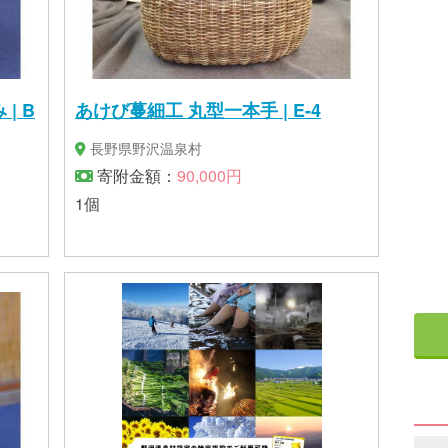
| B
あけび蔓細工 丸型一本手 | E-4
長野県野沢温泉村
寄附金額：
90,000円
1個