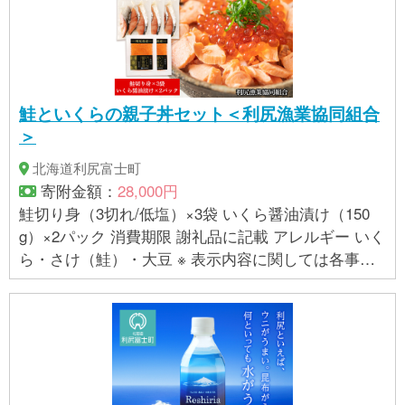
鮭といくらの親子丼セット＜利尻漁業協同組合
＞
北海道利尻富士町
寄附金額：
28,000円
鮭切り身（3切れ/低塩）×3袋 いくら醤油漬け（150
g）×2パック 消費期限 謝礼品に記載 アレルギー いく
ら・さけ（鮭）・大豆 ※ 表示内容に関しては各事業
者の指定に基づき掲載しており、一切の内容を保証
するものではございません。 ※ご不明の点がございま
したら事業者まで直接お問い合わせ下さい。