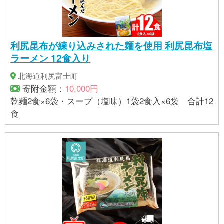
利尻昆布が練り込みされた麺を使用 利尻昆布塩
ラーメン 12食入り
北海道利尻富士町
寄附金額：
10,000円
乾麺2食×6袋・スープ（塩味）1袋2食入×6袋 合計12
食