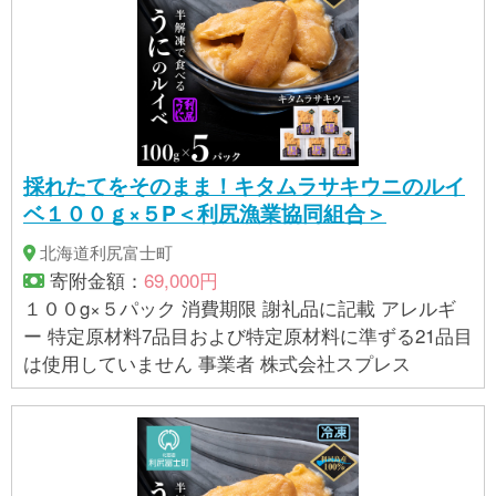
採れたてをそのまま！キタムラサキウニのルイ
ベ１００ｇ×５P＜利尻漁業協同組合＞
北海道利尻富士町
寄附金額：
69,000円
１００g×５パック 消費期限 謝礼品に記載 アレルギ
ー 特定原材料7品目および特定原材料に準ずる21品目
は使用していません 事業者 株式会社スプレス