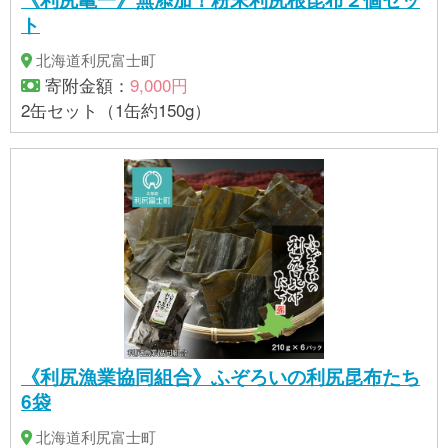
ト
北海道利尻富士町
寄附金額：
9,000円
2缶セット（1缶約150g）
《利尻漁業協同組合》ふぞろいの利尻昆布たち
6袋
北海道利尻富士町