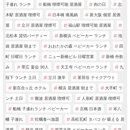
子連れ ランチ
船橋 喫煙可能 居酒屋
肉の日
志
木駅 居酒屋 喫煙可
日本橋 痛風鍋
新大阪 個室 居酒
屋
立川 居酒屋 喫煙可
福山駅 喫煙可能 居酒屋
北松本 貸切パーティー
新横浜 ベビーカー ランチ
池
袋 居酒屋 朝まで
おおたかの森 ベビーカー ランチ
田
町 日曜日 ランチ
ニュー新橋ビル 日曜営業
新橋 外飲
み
帯広 宴会 30人
天王寺 ベビーカー ランチ
九
段下 ランチ 土日
立川 激辛
茗荷谷 テイクアウト
新百合ヶ丘 ホテル
横浜 居酒屋 朝まで
大手町 ラ
ンチ 土日
難波 居酒屋 喫煙可
人形町 居酒屋 喫煙可
船橋 子連れランチ ベビーカー
京橋 日本酒
本八
幡 子連れ
牡蠣食べ放題
高松瓦町 タバコ が 吸える 居
酒屋
桃谷 接待
学芸大学 ベビーカー ランチ
立