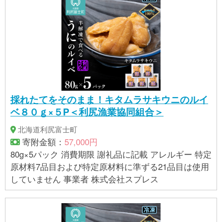
豆、小麦
採れたてをそのまま！キタムラサキウニのルイ
ベ８０ｇ×５P＜利尻漁業協同組合＞
北海道利尻富士町
寄附金額：
57,000円
80g×5パック 消費期限 謝礼品に記載 アレルギー 特定
原材料7品目および特定原材料に準ずる21品目は使用
していません 事業者 株式会社スプレス