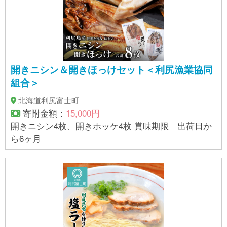
開きニシン＆開きほっけセット＜利尻漁業協同
組合＞
北海道利尻富士町
寄附金額：
15,000円
開きニシン4枚、開きホッケ4枚 賞味期限 出荷日か
ら6ヶ月