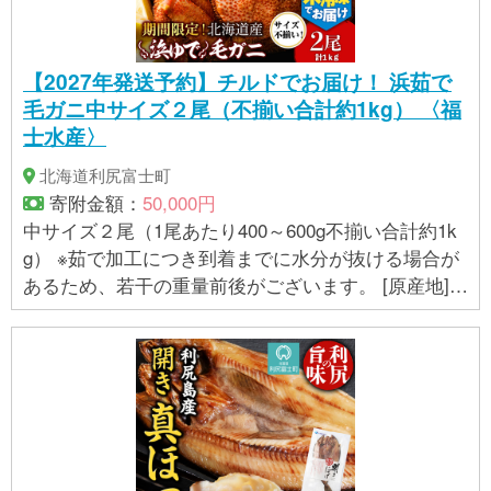
【2027年発送予約】チルドでお届け！ 浜茹で
毛ガニ中サイズ２尾（不揃い合計約1kg） 〈福
士水産〉
北海道利尻富士町
寄附金額：
50,000円
中サイズ２尾（1尾あたり400～600g不揃い合計約1k
g） ※茹で加工につき到着までに水分が抜ける場合が
あるため、若干の重量前後がございます。 [原産地]北
海道利尻島産・宗谷産 [加工地]北海道利尻島 アレル
ギー かに 消費期限 発送日含む5日以内 事業者 株
式会社Souplesse（スプレス）