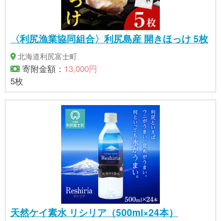
〈利尻漁業協同組合〉利尻島産 開きほっけ 5枚
北海道利尻富士町
寄附金額：
13,000円
5枚
天然ケイ素水 リシリア（500ml×24本）