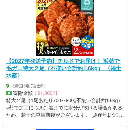
【2027年発送予約】チルドでお届け！ 浜茹で
毛ガニ特大２尾（不揃い合計約1.6kg） 〈福士
水産〉
北海道利尻富士町
寄附金額：
81,000円
特大２尾（1尾あたり700～900g不揃い合計約1.6kg）
※茹で加工につき到着までに水分が抜ける場合がある
ため、若干の重量前後がございます。 [原産地]北海道
利尻島産・宗谷産 [加工地]北海道利尻島 アレルギ
ー かに 消費期限 発送日含む5日以内 事業者 株式