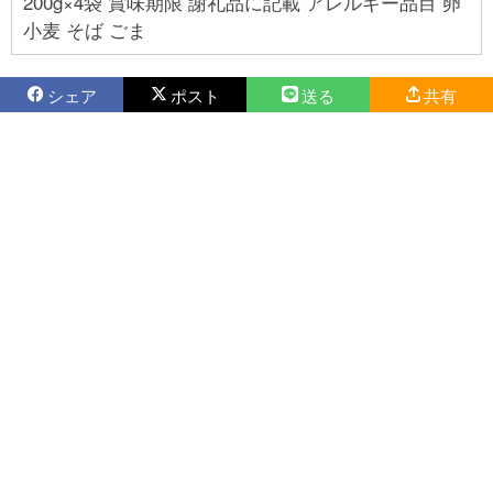
200g×4袋 賞味期限 謝礼品に記載 アレルギー品目 卵
小麦 そば ごま
シェア
ポスト
送る
共有