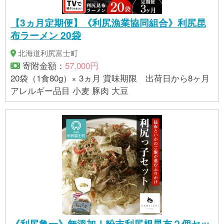
【3ヵ月定期便】《利尻漁業協同組合》利尻昆
布ラーメン 20袋
北海道利尻富士町
寄附金額：
57,000円
20袋（1食80g）× 3ヵ月 賞味期限 出荷日から8ヶ月
アレルギー品目 小麦 豚肉 大豆
《利尻亀一》無添加！粉末利尻根昆布２個セッ