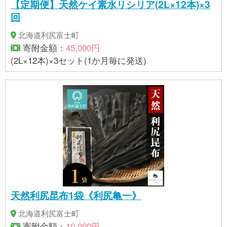
【定期便】天然ケイ素水リシリア(2L×12本)×3
回
北海道利尻富士町
寄附金額：
45,000円
(2L×12本)×3セット(1か月毎に発送)
天然利尻昆布1袋《利尻亀一》
北海道利尻富士町
寄附金額：
10,000円