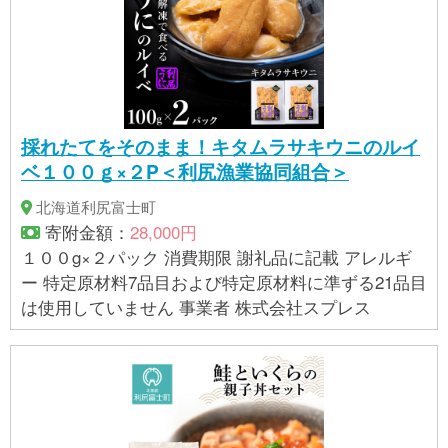
採れたてをそのまま！キタムラサキウニのルイ
ベ１００ｇ×２P＜利尻漁業協同組合＞
北海道利尻富士町
寄附金額：
28,000円
１００g×２パック 消費期限 謝礼品に記載 アレルギ
ー 特定原材料7品目および特定原材料に準ずる21品目
は使用していません 事業者 株式会社スプレス