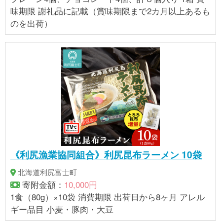
味期限 謝礼品に記載（賞味期限まで2カ月以上あるも
のを出荷）
《利尻漁業協同組合》利尻昆布ラーメン 10袋
北海道利尻富士町
寄附金額：
10,000円
1食（80g）×10袋 消費期限 出荷日から8ヶ月 アレル
ギー品目 小麦・豚肉・大豆