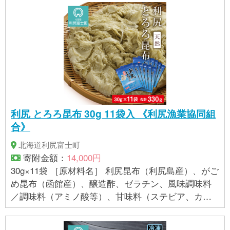
指定に基づき掲載しており、一切の内容を保証する
ものではございません。 ※ご不明の点がございました
ら事業者まで直接お問い合わせ下さい。
利尻 とろろ昆布 30g 11袋入 《利尻漁業協同組
合》
北海道利尻富士町
寄附金額：
14,000円
30g×11袋 ［原材料名］ 利尻昆布（利尻島産）、がご
め昆布（函館産）、醸造酢、ゼラチン、風味調味料
／調味料（アミノ酸等）、甘味料（ステビア、カン
ゾウ）、（一部に大豆、ゼラチン、小麦を含む） 賞
味期限 謝礼品に記載 アレルギー品目 ゼラチン、大