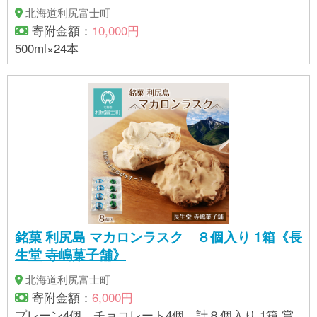
北海道利尻富士町
寄附金額：
10,000円
500ml×24本
銘菓 利尻島 マカロンラスク ８個入り 1箱《長
生堂 寺嶋菓子舗》
北海道利尻富士町
寄附金額：
6,000円
プレーン4個、チョコレート4個、計８個入り 1箱 賞