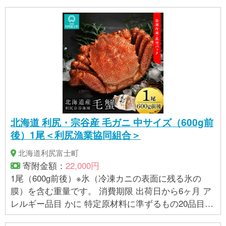
北海道 利尻・宗谷産 毛ガニ 中サイズ（600g前
後）1尾＜利尻漁業協同組合＞
北海道利尻富士町
寄附金額：
22,000円
1尾（600g前後）※氷（冷凍カニの表面に残る氷の
膜）を含む重量です。 消費期限 出荷日から6ヶ月 ア
レルギー品目 かに 特定原材料に準ずるもの20品目は
使用していません ※ 表示内容に関しては各事業者の