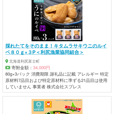
採れたてをそのまま！キタムラサキウニのルイ
ベ８０ｇ×３P＜利尻漁業協同組合＞
北海道利尻富士町
寄附金額：
34,000円
80g×3パック 消費期限 謝礼品に記載 アレルギー 特定
原材料7品目および特定原材料に準ずる21品目は使用
していません 事業者 株式会社スプレス