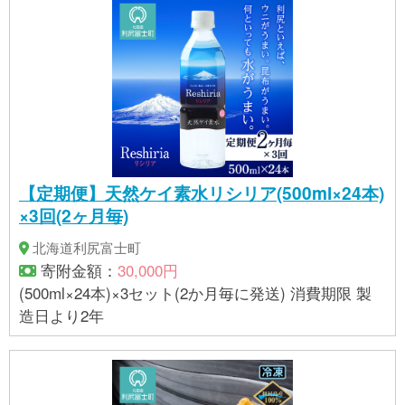
会社Souplesse（スプレス）
【定期便】天然ケイ素水リシリア(500ml×24本)
×3回(2ヶ月毎)
北海道利尻富士町
寄附金額：
30,000円
(500ml×24本)×3セット(2か月毎に発送) 消費期限 製
造日より2年