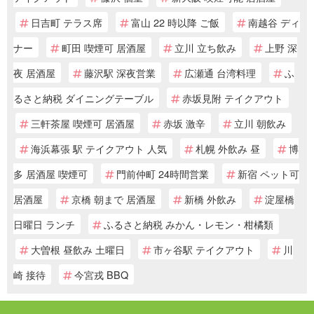
日吉町 テラス席
富山 22 時以降 ご飯
南越谷 ディ
ナー
町田 喫煙可 居酒屋
立川 立ち飲み
上野 深
夜 居酒屋
藤沢駅 深夜営業
広瀬通 台湾料理
ふ
るさと納税 ダイニングテーブル
赤坂見附 テイクアウト
三軒茶屋 喫煙可 居酒屋
赤坂 激辛
立川 朝飲み
海浜幕張 駅 テイクアウト 人気
札幌 外飲み 昼
博
多 居酒屋 喫煙可
門前仲町 24時間営業
新宿 ペット可
居酒屋
京橋 朝まで 居酒屋
新橋 外飲み
淀屋橋
日曜日 ランチ
ふるさと納税 みかん・レモン・柑橘類
大曽根 昼飲み 土曜日
市ヶ谷駅 テイクアウト
川
崎 接待
今宮戎 BBQ