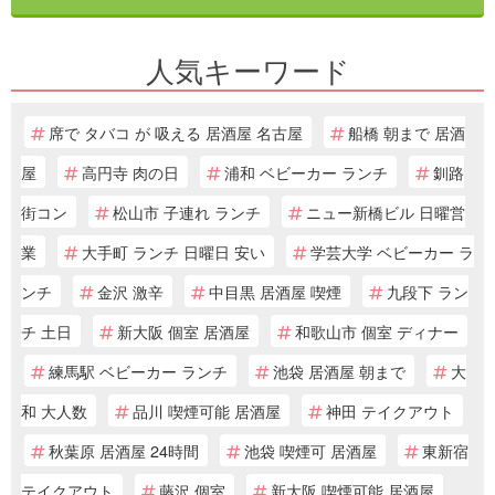
人気キーワード
席で タバコ が 吸える 居酒屋 名古屋
船橋 朝まで 居酒
屋
高円寺 肉の日
浦和 ベビーカー ランチ
釧路
街コン
松山市 子連れ ランチ
ニュー新橋ビル 日曜営
業
大手町 ランチ 日曜日 安い
学芸大学 ベビーカー ラ
ンチ
金沢 激辛
中目黒 居酒屋 喫煙
九段下 ラン
チ 土日
新大阪 個室 居酒屋
和歌山市 個室 ディナー
練馬駅 ベビーカー ランチ
池袋 居酒屋 朝まで
大
和 大人数
品川 喫煙可能 居酒屋
神田 テイクアウト
秋葉原 居酒屋 24時間
池袋 喫煙可 居酒屋
東新宿
テイクアウト
藤沢 個室
新大阪 喫煙可能 居酒屋