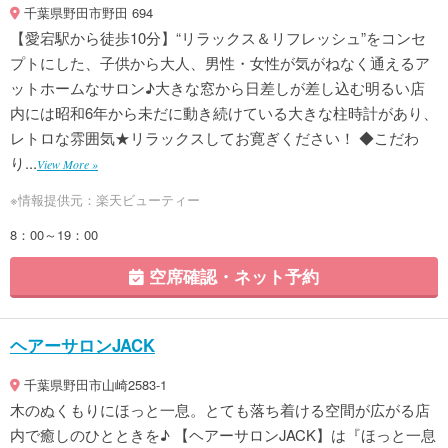
千葉県野田市野田 694
【愛宕駅から徒歩10分】“リラックス＆リフレッシュ”をコンセ
プトにした、子供から大人、男性・女性が気がねなく通えるア
ットホームなサロン♪大きな窓から日差しが差し込む明るい店
内には昭和6年から未だに動き続けている大きな柱時計があり、
レトロな雰囲気★リラックスしてお寛ぎください！ ◆こだわ
り...
View More »
※情報提供元：楽天ビューティー
8：00～19：00
空席確認・ネット予約
ヘアーサロンJACK
千葉県野田市山崎2583-1
木のぬくもりにほっと一息。とても落ち着ける空間が広がる店
内で癒しのひとときを♪ 【ヘアーサロンJACK】は『ほっと一息