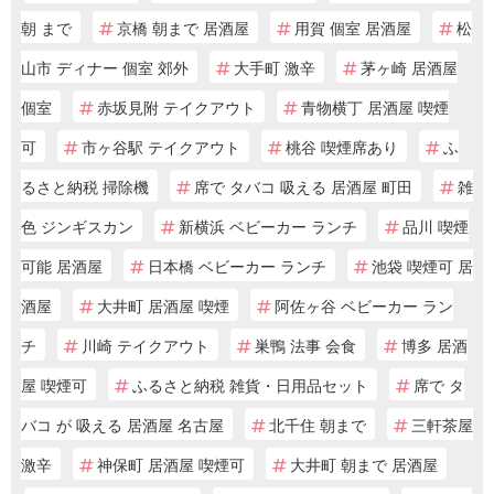
朝 まで
京橋 朝まで 居酒屋
用賀 個室 居酒屋
松
山市 ディナー 個室 郊外
大手町 激辛
茅ヶ崎 居酒屋
個室
赤坂見附 テイクアウト
青物横丁 居酒屋 喫煙
可
市ヶ谷駅 テイクアウト
桃谷 喫煙席あり
ふ
るさと納税 掃除機
席で タバコ 吸える 居酒屋 町田
雑
色 ジンギスカン
新横浜 ベビーカー ランチ
品川 喫煙
可能 居酒屋
日本橋 ベビーカー ランチ
池袋 喫煙可 居
酒屋
大井町 居酒屋 喫煙
阿佐ヶ谷 ベビーカー ラン
チ
川崎 テイクアウト
巣鴨 法事 会食
博多 居酒
屋 喫煙可
ふるさと納税 雑貨・日用品セット
席で タ
バコ が 吸える 居酒屋 名古屋
北千住 朝まで
三軒茶屋
激辛
神保町 居酒屋 喫煙可
大井町 朝まで 居酒屋