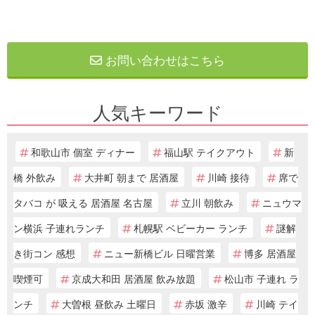
お問い合わせはこちら
人気キーワード
和歌山市 個室 ディナー
福山駅 テイクアウト
新
橋 外飲み
大井町 朝まで 居酒屋
川崎 接待
席で
タバコ が 吸える 居酒屋 名古屋
立川 朝飲み
ニュウマ
ン横浜 子連れランチ
札幌駅 ベビーカー ランチ
謎解
き街コン 感想
ニュー新橋ビル 日曜営業
博多 居酒屋
喫煙可
京成大和田 居酒屋 飲み放題
松山市 子連れ ラ
ンチ
大曽根 昼飲み 土曜日
赤坂 激辛
川崎 テイ