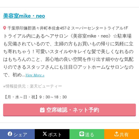
美容室mike・neo
千葉県印旛郡酒々井町本佐倉457-2 スーパーセンタートライアル1F
トライアル内にあるヘアサロン《美容室mike・neo》☆駐車場
も完備されているので、主婦の方もお買いもの帰りに気軽に立
ち寄れちゃう！可愛いスタイルやキレイな髪で美しくなれるの
はもちろんのこと、居心地の良い空間を作り出す細やかな気配
りのできるスタッフさんにも注目◎アットホームなサロンなの
で、初め...
View More »
※情報提供元：楽天ビューティー
【月・水～日・祝】9：30～18：30
空席確認・ネット予約
シェア
ポスト
送る
共有