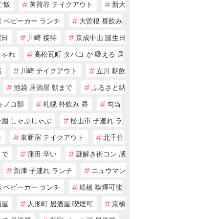
ご飯
茗荷谷 テイクアウト
新大
 ベビーカー ランチ
大曽根 昼飲み
曜日
川崎 接待
京成中山 誕生日
しゃれ
高松瓦町 タバコ が 吸える 居
屋
川崎 テイクアウト
立川 朝飲
池袋 居酒屋 朝まで
ふるさと納
キノコ類
札幌 外飲み 昼
勾当
公園 しゃぶしゃぶ
松山市 子連れ ラ
チ
東新宿 テイクアウト
北千住
まで
蒲田 辛い
謎解き街コン 感
新津 子連れ ランチ
ニュウマン
 ベビーカー ランチ
船橋 喫煙可能
酒屋
人形町 居酒屋 喫煙可
京橋