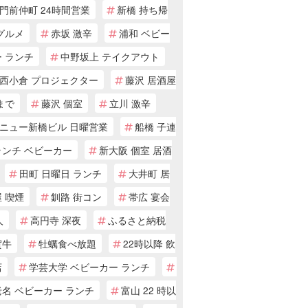
門前仲町 24時間営業
新橋 持ち帰
グルメ
赤坂 激辛
浦和 ベビー
 ランチ
中野坂上 テイクアウト
西小倉 プロジェクター
藤沢 居酒屋
まで
藤沢 個室
立川 激辛
ニュー新橋ビル 日曜営業
船橋 子連
ランチ ベビーカー
新大阪 個室 居酒
田町 日曜日 ランチ
大井町 居
 喫煙
釧路 街コン
帯広 宴会
人
高円寺 深夜
ふるさと納税
賀牛
牡蠣食べ放題
22時以降 飲
店
学芸大学 ベビーカー ランチ
名 ベビーカー ランチ
富山 22 時以