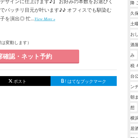
デザインに仕上げます♪】 お好みの本数をお選びく
降 
でパッチリ目元が叶います♪♪ オフィスでも馴染む
久保
演出◎ 忙...
View More »
土
お
受付は変動します）
酒
席確認・ネット予約
み
税 
台
ポスト
! はてなブックマーク
ン
朝
想
横浜
居