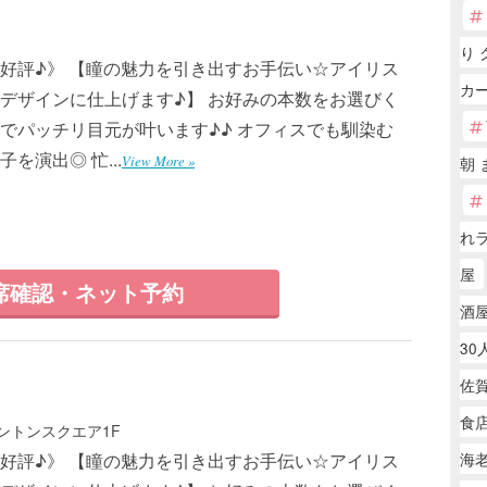
り 
好評♪》 【瞳の魅力を引き出すお手伝い☆アイリス
カー
デザインに仕上げます♪】 お好みの本数をお選びく
でパッチリ目元が叶います♪♪ オフィスでも馴染む
演出◎ 忙...
View More »
朝 
れ
屋
席確認・ネット予約
酒屋
30
佐
食
トントンスクエア1F
好評♪》 【瞳の魅力を引き出すお手伝い☆アイリス
海老