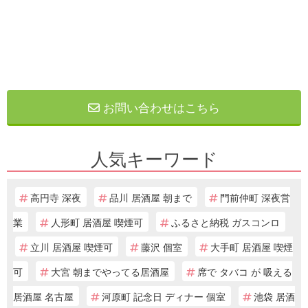
お問い合わせはこちら
人気キーワード
高円寺 深夜
品川 居酒屋 朝まで
門前仲町 深夜営
業
人形町 居酒屋 喫煙可
ふるさと納税 ガスコンロ
立川 居酒屋 喫煙可
藤沢 個室
大手町 居酒屋 喫煙
可
大宮 朝までやってる居酒屋
席で タバコ が 吸える
居酒屋 名古屋
河原町 記念日 ディナー 個室
池袋 居酒