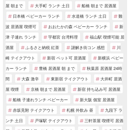
屋 朝まで
大手町 ランチ 土日
船橋 朝まで 居酒屋
日本橋 ベビーカー ランチ
水道橋 ランチ 土日
難
波 居酒屋 喫煙可
おおたかの森 ベビーカー ランチ
新
津 子連れ ランチ
宇都宮 台湾料理
福山駅 喫煙可能 居
酒屋
ふるさと納税 紅茶
謎解き街コン 感想
川
崎 テイクアウト
新宿 ペット可 居酒屋
新横浜 ベビー
カー ランチ
豊橋 居酒屋 朝 まで
秋葉原 居酒屋 24時
間
大森 激辛
東新宿 テイクアウト
大井町 居酒
屋 喫煙
京橋 朝まで 居酒屋
新宿 持ち込み可 居酒屋
船橋 子連れランチ ベビーカー
新大阪 個室 居酒屋
赤坂見附 テイクアウト
札幌 外飲み 昼
九段下 ラ
ンチ 土日
戸塚駅 テイクアウト
三軒茶屋 喫煙可 居酒