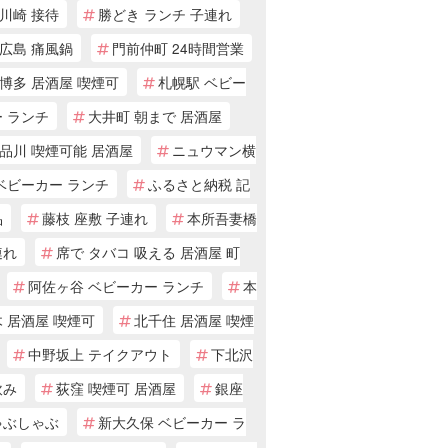
川崎 接待
勝どき ランチ 子連れ
広島 痛風鍋
門前仲町 24時間営業
博多 居酒屋 喫煙可
札幌駅 ベビー
 ランチ
大井町 朝まで 居酒屋
品川 喫煙可能 居酒屋
ニュウマン横
ベビーカー ランチ
ふるさと納税 記
品
藤枝 座敷 子連れ
本所吾妻橋
連れ
席で タバコ 吸える 居酒屋 町
阿佐ヶ谷 ベビーカー ランチ
本
 居酒屋 喫煙可
北千住 居酒屋 喫煙
中野坂上 テイクアウト
下北沢
飲み
荻窪 喫煙可 居酒屋
銀座
ゃぶしゃぶ
新大久保 ベビーカー ラ