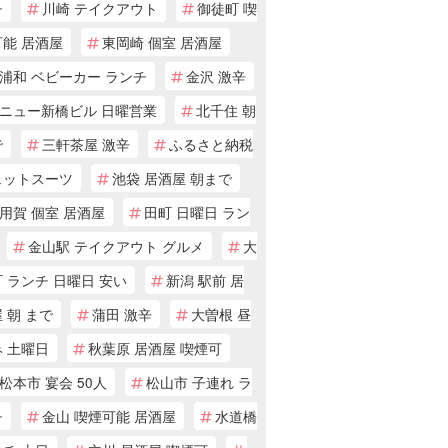
チ
川崎 テイクアウト
御徒町 喫
可能 居酒屋
東岡崎 個室 居酒屋
浦和 ベビーカー ランチ
金沢 激辛
ニュー新橋ビル 日曜営業
北千住 朝
で
三軒茶屋 激辛
ふるさと納税
ェットスーツ
池袋 居酒屋 朝まで
用賀 個室 居酒屋
田町 日曜日 ラン
金山駅 テイクアウト グルメ
大
 ランチ 日曜日 安い
新潟 駅前 居
 朝 まで
蒲田 激辛
大曽根 昼
 土曜日
秋葉原 居酒屋 喫煙可
松本市 宴会 50人
松山市 子連れ ラ
チ
金山 喫煙可能 居酒屋
水道橋