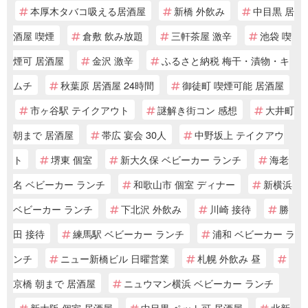
本厚木タバコ吸える居酒屋
新橋 外飲み
中目黒 居
酒屋 喫煙
倉敷 飲み放題
三軒茶屋 激辛
池袋 喫
煙可 居酒屋
金沢 激辛
ふるさと納税 梅干・漬物・キ
ムチ
秋葉原 居酒屋 24時間
御徒町 喫煙可能 居酒屋
市ヶ谷駅 テイクアウト
謎解き街コン 感想
大井町
朝まで 居酒屋
帯広 宴会 30人
中野坂上 テイクアウ
ト
堺東 個室
新大久保 ベビーカー ランチ
海老
名 ベビーカー ランチ
和歌山市 個室 ディナー
新横浜
ベビーカー ランチ
下北沢 外飲み
川崎 接待
勝
田 接待
練馬駅 ベビーカー ランチ
浦和 ベビーカー ラ
ンチ
ニュー新橋ビル 日曜営業
札幌 外飲み 昼
京橋 朝まで 居酒屋
ニュウマン横浜 ベビーカー ランチ
新大阪 個室 居酒屋
中目黒 ペット可 居酒屋
北新