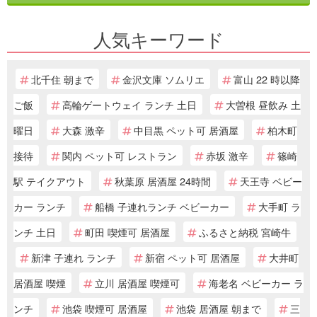
人気キーワード
北千住 朝まで
金沢文庫 ソムリエ
富山 22 時以降
ご飯
高輪ゲートウェイ ランチ 土日
大曽根 昼飲み 土
曜日
大森 激辛
中目黒 ペット可 居酒屋
柏木町
接待
関内 ペット可 レストラン
赤坂 激辛
篠崎
駅 テイクアウト
秋葉原 居酒屋 24時間
天王寺 ベビー
カー ランチ
船橋 子連れランチ ベビーカー
大手町 ラ
ンチ 土日
町田 喫煙可 居酒屋
ふるさと納税 宮崎牛
新津 子連れ ランチ
新宿 ペット可 居酒屋
大井町
居酒屋 喫煙
立川 居酒屋 喫煙可
海老名 ベビーカー ラ
ンチ
池袋 喫煙可 居酒屋
池袋 居酒屋 朝まで
三