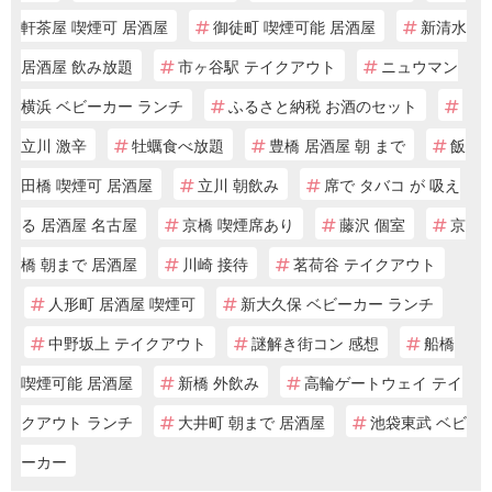
軒茶屋 喫煙可 居酒屋
御徒町 喫煙可能 居酒屋
新清水
居酒屋 飲み放題
市ヶ谷駅 テイクアウト
ニュウマン
横浜 ベビーカー ランチ
ふるさと納税 お酒のセット
立川 激辛
牡蠣食べ放題
豊橋 居酒屋 朝 まで
飯
田橋 喫煙可 居酒屋
立川 朝飲み
席で タバコ が 吸え
る 居酒屋 名古屋
京橋 喫煙席あり
藤沢 個室
京
橋 朝まで 居酒屋
川崎 接待
茗荷谷 テイクアウト
人形町 居酒屋 喫煙可
新大久保 ベビーカー ランチ
中野坂上 テイクアウト
謎解き街コン 感想
船橋
喫煙可能 居酒屋
新橋 外飲み
高輪ゲートウェイ テイ
クアウト ランチ
大井町 朝まで 居酒屋
池袋東武 ベビ
ーカー