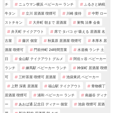
チ
ニュウマン横浜 ベビーカー ランチ
ふるさと納税
牛タン
立川 居酒屋 喫煙可
川崎 接待
中野 ロー
ストチキン
大井町 朝まで 居酒屋
巣鴨 法事 会食
弁天町 テイクアウト
席で タバコ が 吸える 居酒屋 名
古屋
藤沢 個室
秋葉原 居酒屋 喫煙可
本厚木 居
酒屋 喫煙可
門前仲町 24時間営業
水道橋 ランチ 土
日
金山駅 テイクアウト グルメ
阿佐ヶ谷 ベビーカー
ランチ
練馬駅 ベビーカー ランチ
神保町 居酒屋 喫煙
可
三軒茶屋 喫煙可 居酒屋
池袋東武 ベビーカー
上野 深夜 居酒屋
福山駅 テイクアウト
青物横丁
居酒屋 喫煙可
浦和 ベビーカー ランチ
南越谷 ディナ
ー
あおば通 記念日 ディナー 個室
池袋 喫煙可 居酒
屋
新潟 駅前 居酒屋 朝 まで