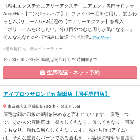
《増毛エクステ☆エアリーアクステ「エアエク」専門サロン☆
AngelHair【エンジェルヘア】》 ファイバー毛を使用し、髪ふわ
っと♪ボリュームUP♪話題の【エアリーエクステ】を導入！
「ボリュームを出したい。分け目やつむじ周りが気になる…」
そんなあなたのヘア悩みに最適です◎ 増...
View More »
※情報提供元：楽天ビューティー
10：00～19：00 受付時間は閉店時間の1時間前まで
空席確認・ネット予約
アイブロウサロン i’m 蒲田店【眉毛専門店】
東京都大田区蒲田5-36-2 相互蒲田ビル5F
眉毛は顔の印象の8割を決めると言われています。 眉毛一つ
で、その人の雰囲気は、凛々しくもなり、優しくもなり、可愛
くもなり、頼れる男らしくもなります。 私たちi’m (アイム)
は、そんな重要なパーツである眉毛を、お客様の輪郭や自眉毛