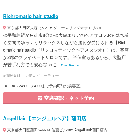
Richromatic hair studio
東京都大田区大森北6-21-5 グロースリングオオモリ301
≪平和島駅から徒歩8分≫≪大森エリアのヘアサロン♪≫ 落ち着
く空間でゆっくりリラックスしながら施術が受けられる【Richr
omatic hair studio（リクロマティックヘアスタジオ）】は、客席
が2席のプライベートサロンです。 半個室もあるから、大型店
が苦手な方でも安心◎ ≪こ...
View More »
※情報提供元：楽天ビューティー
10：30～24:00（24:00まで予約可能な美容室）
空席確認・ネット予約
AngelHair【エンジェルヘア】蒲田店
東京都大田区蒲田5-44-14 佐藤ビル402 AngelLash蒲田店内