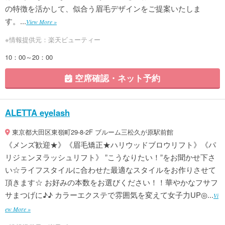
の特徴を活かして、似合う眉毛デザインをご提案いたしま
す。...
View More »
※情報提供元：楽天ビューティー
10：00～20：00
空席確認・ネット予約
ALETTA eyelash
東京都大田区東嶺町29-8-2F ブルーム三松久が原駅前館
《メンズ歓迎★》《眉毛矯正★ハリウッドブロウリフト》《パ
リジェンヌラッシュリフト》 ”こうなりたい！”をお聞かせ下さ
い☆ライフスタイルに合わせた最適なスタイルをお作りさせて
頂きます☆ お好みの本数をお選びください！！華やかなフサフ
サまつげに♪♪ カラーエクステで雰囲気を変えて女子力UP◎...
Vi
ew More »