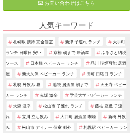
お問い合わせはこちら
人気キーワード
札幌駅 接待 完全個室
新津 子連れ ランチ
大手町
ランチ 日曜日 安い
京橋 朝まで 居酒屋
ふるさと納税
ソース
日本橋 ベビーカー ランチ
品川 喫煙可能 居酒
屋
新大久保 ベビーカー ランチ
田町 日曜日 ランチ
札幌 外飲み 昼
池袋 居酒屋 朝まで
天王寺 ベビー
カー ランチ
赤坂 激辛
学芸大学 ベビーカー ランチ
大森 激辛
松山市 子連れ ランチ
藤枝 座敷 子連
れ
立川 立ち飲み
大井町 居酒屋 喫煙
新橋 外飲
み
松山市 ディナー 個室 郊外
札幌駅 ベビーカー ラン