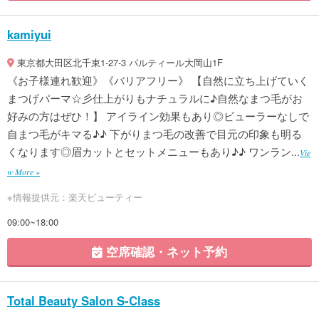
kamiyui
東京都大田区北千束1-27-3 パルティール大岡山1F
《お子様連れ歓迎》《バリアフリー》 【自然に立ち上げていく
まつげパーマ☆彡仕上がりもナチュラルに♪自然なまつ毛がお
好みの方はぜひ！】 アイライン効果もあり◎ビューラーなしで
自まつ毛がキマる♪♪ 下がりまつ毛の改善で目元の印象も明る
くなります◎眉カットとセットメニューもあり♪♪ ワンラン...
Vie
w More »
※情報提供元：楽天ビューティー
09:00~18:00
空席確認・ネット予約
Total Beauty Salon S-Class