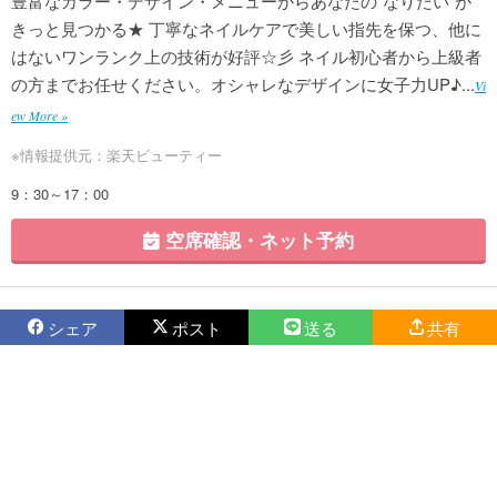
豊富なカラー・デザイン・メニューからあなたの”なりたい”が
きっと見つかる★ 丁寧なネイルケアで美しい指先を保つ、他に
はないワンランク上の技術が好評☆彡 ネイル初心者から上級者
の方までお任せください。オシャレなデザインに女子力UP♪...
Vi
ew More »
※情報提供元：楽天ビューティー
9：30～17：00
空席確認・ネット予約
シェア
ポスト
送る
共有