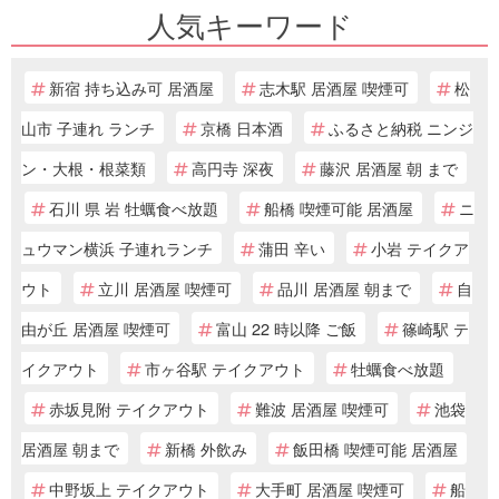
人気キーワード
新宿 持ち込み可 居酒屋
志木駅 居酒屋 喫煙可
松
山市 子連れ ランチ
京橋 日本酒
ふるさと納税 ニンジ
ン・大根・根菜類
高円寺 深夜
藤沢 居酒屋 朝 まで
石川 県 岩 牡蠣食べ放題
船橋 喫煙可能 居酒屋
ニ
ュウマン横浜 子連れランチ
蒲田 辛い
小岩 テイクア
ウト
立川 居酒屋 喫煙可
品川 居酒屋 朝まで
自
由が丘 居酒屋 喫煙可
富山 22 時以降 ご飯
篠崎駅 テ
イクアウト
市ヶ谷駅 テイクアウト
牡蠣食べ放題
赤坂見附 テイクアウト
難波 居酒屋 喫煙可
池袋
居酒屋 朝まで
新橋 外飲み
飯田橋 喫煙可能 居酒屋
中野坂上 テイクアウト
大手町 居酒屋 喫煙可
船