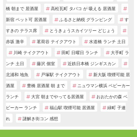
橋 朝まで 居酒屋
高松瓦町 タバコ が 吸える 居酒屋
新宿 ペット可 居酒屋
ふるさと納税 グランピング
す
すきの テラス席
とうきょうスカイツリー どじょう
赤坂 激辛
茗荷谷 テイクアウト
水道橋 ランチ 土日
川崎 テイクアウト
田町 日曜日 ランチ
大手町 ラ
ンチ 土日
藤沢 個室
近鉄日本橋 ジンギスカン
北浦和 地魚
戸塚駅 テイクアウト
新大阪 喫煙可能 居
酒屋
豊橋 居酒屋 朝 まで
ニュウマン横浜 ベビーカー
ランチ
大宮 朝までやってる居酒屋
おおたかの森 ベ
ビーカー ランチ
福山駅 喫煙可能 居酒屋
緑町 子連
れ
謎解き街コン 感想