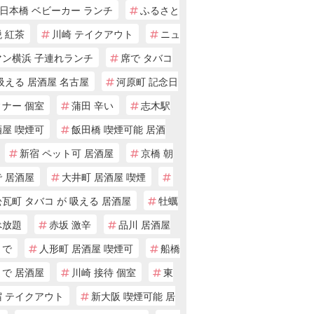
日本橋 ベビーカー ランチ
ふるさと
 紅茶
川崎 テイクアウト
ニュ
マン横浜 子連れランチ
席で タバコ
吸える 居酒屋 名古屋
河原町 記念日
ィナー 個室
蒲田 辛い
志木駅
酒屋 喫煙可
飯田橋 喫煙可能 居酒
新宿 ペット可 居酒屋
京橋 朝
 居酒屋
大井町 居酒屋 喫煙
瓦町 タバコ が 吸える 居酒屋
牡蠣
べ放題
赤坂 激辛
品川 居酒屋
まで
人形町 居酒屋 喫煙可
船橋
まで 居酒屋
川崎 接待 個室
東
宿 テイクアウト
新大阪 喫煙可能 居