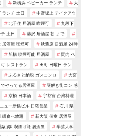
屋
新横浜 ベビーカー ランチ
大
 ランチ 土日
中野坂上 テイクアウ
北千住 居酒屋 喫煙可
九段下
チ 土日
藤沢 居酒屋 朝 まで
 居酒屋 喫煙可
秋葉原 居酒屋 24時
船橋 喫煙可能 居酒屋
関内 ペ
ト可 レストラン
田町 日曜日 ラン
ふるさと納税 ガスコンロ
大宮
までやってる居酒屋
謎解き街コン 感
京橋 日本酒
宇都宮 台湾料理
ニュー新橋ビル 日曜営業
石川 県
 牡蠣食べ放題
新大阪 個室 居酒屋
福山駅 喫煙可能 居酒屋
学芸大学