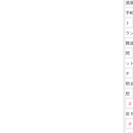
酒
手町
ト
ラン
難波
間
ッ
チ
朝
想
岩