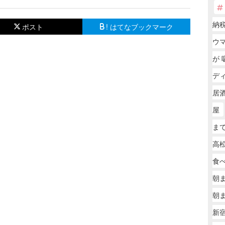
納税
ポスト
! はてなブックマーク
ウ
が 
デ
居
屋
まで
高松
食
朝
朝
新