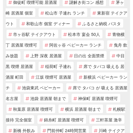
御徒町 喫煙可能 居酒屋
謎解き街コン 感想
茅ヶ
崎 居酒屋 個室
松山市 子連れ ランチ
東新宿 テイクア
ウト
和歌山市 個室 ディナー
ふるさと納税 パスタ
市ヶ谷駅 テイクアウト
松本市 宴会 50人
青物横
丁 居酒屋 喫煙可
阿佐ヶ谷 ベビーカー ランチ
曳舟 飲
み放題
上野 深夜 居酒屋
日の出 全面禁煙
中目
黒 喫煙 居酒屋
稲荷町 子連れ
席で タバコ 吸える 居
酒屋 町田
江坂 喫煙可 居酒屋
新横浜 ベビーカー ラン
チ
池袋東武 ベビーカー
席で タバコ が 吸える 居酒屋
名古屋
池袋 居酒屋 朝まで
神保町 居酒屋 喫煙可
秋葉原 居酒屋 喫煙可
横浜 居酒屋 朝まで
札幌駅
接待 完全個室
錦糸町 居酒屋 喫煙可
三軒茶屋 激辛
新橋 外飲み
門前仲町 24時間営業
川崎 テイクア