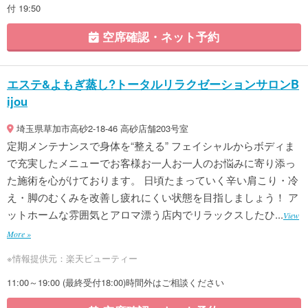
付 19:50
空席確認・ネット予約
エステ&よもぎ蒸し?トータルリラクゼーションサロンB
ijou
埼玉県草加市高砂2-18-46 高砂店舗203号室
定期メンテナンスで身体を“整える” フェイシャルからボディま
で充実したメニューでお客様お一人お一人のお悩みに寄り添っ
た施術を心がけております。 日頃たまっていく辛い肩こり・冷
え・脚のむくみを改善し疲れにくい状態を目指しましょう！ ア
ットホームな雰囲気とアロマ漂う店内でリラックスしたひ...
View
More »
※情報提供元：楽天ビューティー
11:00～19:00 (最終受付18:00)時間外はご相談ください