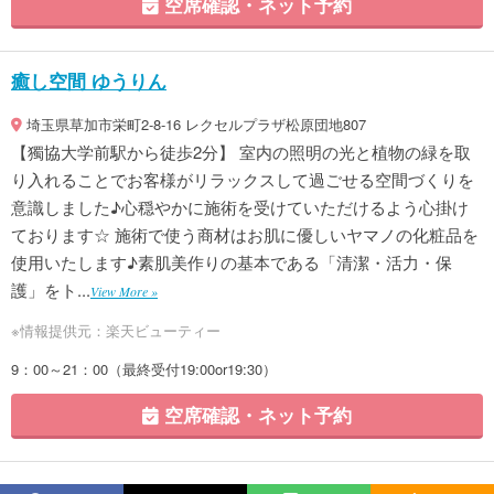
空席確認・ネット予約
癒し空間 ゆうりん
埼玉県草加市栄町2-8-16 レクセルプラザ松原団地807
【獨協大学前駅から徒歩2分】 室内の照明の光と植物の緑を取
り入れることでお客様がリラックスして過ごせる空間づくりを
意識しました♪心穏やかに施術を受けていただけるよう心掛け
ております☆ 施術で使う商材はお肌に優しいヤマノの化粧品を
使用いたします♪素肌美作りの基本である「清潔・活力・保
護」をト...
View More »
※情報提供元：楽天ビューティー
9：00～21：00（最終受付19:00or19:30）
空席確認・ネット予約