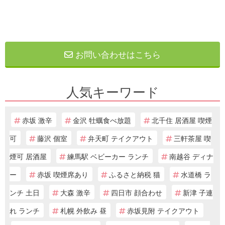
お問い合わせはこちら
人気キーワード
赤坂 激辛
金沢 牡蠣食べ放題
北千住 居酒屋 喫煙
可
藤沢 個室
弁天町 テイクアウト
三軒茶屋 喫
煙可 居酒屋
練馬駅 ベビーカー ランチ
南越谷 ディナ
ー
赤坂 喫煙席あり
ふるさと納税 猫
水道橋 ラ
ンチ 土日
大森 激辛
四日市 顔合わせ
新津 子連
れ ランチ
札幌 外飲み 昼
赤坂見附 テイクアウト