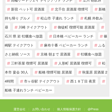
新宿 ペット可 居酒屋
北千住 居酒屋 喫煙可
新橋
持ち帰り グルメ
松山市 子連れ ランチ
札幌 外飲み
昼
川崎 テイクアウト
御徒町 喫煙可能 居酒屋
石川 県 岩 牡蠣食べ放題
日本橋 ベビーカー ランチ
篠
崎駅 テイクアウト
麻布十番 ベビーカー ランチ
ふる
さと納税 ソース
京橋 朝まで 居酒屋
牡蠣食べ放題
三軒茶屋 喫煙可 居酒屋
人形町 居酒屋 喫煙可
松
本市 宴会 30人
船橋 喫煙可能 居酒屋
秋葉原 居酒屋 2
4時間
市ヶ谷駅 テイクアウト
西１８丁目 夜景
船橋 子連れランチ ベビーカー
運営会社
お問い合わせ
個人情報保護方針
@Press