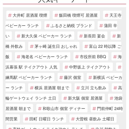
大井町 居酒屋 喫煙
飯田橋 喫煙可 居酒屋
天王寺
ベビーカー ランチ
ふるさと納税 ブランド
蒲田 辛
い
新大久保 ベビーカー ランチ
新長田 宴会
新
橋 外飲み
茅ヶ崎 誕生日 おしゃれ
富山 22 時以降 ご
飯
海老名 ベビーカー ランチ
市役所前 BBQ
海
浜幕張 駅 テイクアウト 人気
中野坂上 テイクアウト
練馬駅 ベビーカー ランチ
藤沢 個室
新横浜 ベビーカ
ー ランチ
横浜 居酒屋 朝まで
立川 立ち飲み
高
輪ゲートウェイ ランチ 土日
新大阪 個室 居酒屋
池袋
居酒屋 朝まで
和歌山市 個室 ディナー
門前仲町 24時
間営業
田町 日曜日 ランチ
大曽根 昼飲み 土曜日
高輪ゲートウェイ テイクアウト ランチ
立川 朝飲み