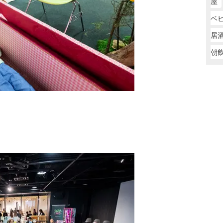
屋
ベ
居
朝