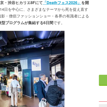
、東京・渋谷ヒカリエ8Fにて
「Deathフェス2026」
を開
14日を中心に、さまざまなテーマから死を捉え直す
遺影・僧侶ファッションショー・各界の有識者による
験型プログラムが集結する6日間
です。