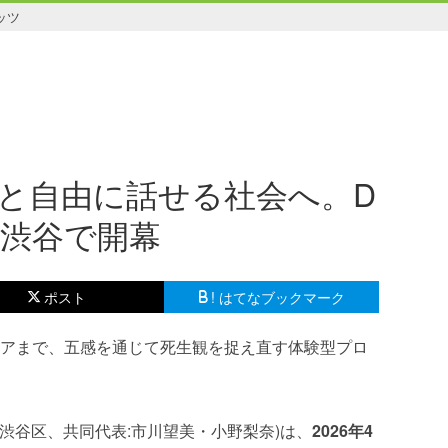
ッツ
と自由に話せる社会へ。D
6、渋谷で開幕
ポスト
! はてなブックマーク
シニアまで、五感を通じて死生観を捉え直す体験型プロ
都渋谷区、共同代表:市川望美・小野梨奈)は、
2026年4