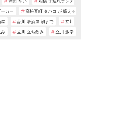
蒲田 辛い
船橋 子連れランチ
ビーカー
高松瓦町 タバコ が 吸える
酒屋
品川 居酒屋 朝まで
立川
飲み
立川 立ち飲み
立川 激辛