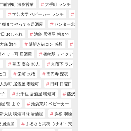
門前仲町 深夜営業
大手町 ランチ
日
学芸大学 ベビーカー ランチ
宮 朝までやってる居酒屋
センター北
生日 おしゃれ
池袋 居酒屋 朝まで
大森 激辛
謎解き街コン 感想
 ペット可 居酒屋
篠崎駅 テイクア
ト
帯広 宴会 30人
九段下 ラン
土日
栄町 水槽
高円寺 深夜
人形町 居酒屋 喫煙可
田町 日曜日
ンチ
北千住 居酒屋 喫煙可
藤沢
屋 朝 まで
池袋東武 ベビーカー
新大阪 喫煙可能 居酒屋
浜松 喫煙
 居酒屋
ふるさと納税 ウナギ・穴