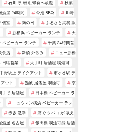
石川 県 岩 牡蠣食べ放題
秋葉
居酒屋 24時間
今池 BBQ
川崎
 個室
肉の日
ふるさと納税 訳
り
新横浜 ベビーカー ランチ
天
 ベビーカー ランチ
千葉 24時間営
飲食店
新橋 外飲み
ニュー新橋
ル 日曜営業
大手町 居酒屋 喫煙可
中野坂上 テイクアウト
市ヶ谷駅 テ
クアウト
難波 居酒屋 喫煙可
京
朝まで 居酒屋
日本橋 ベビーカー ラ
チ
ニュウマン横浜 ベビーカー ラン
赤坂 激辛
席で タバコ が 吸え
居酒屋 名古屋
飯田橋 喫煙可能 居酒