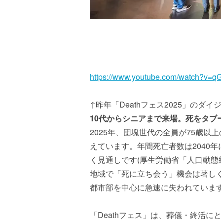
https://www.youtube.com/watch?v=
↑昨年「Deathフェス2025」のダ
10代からシニアまで来場。死をタブ
2025年、団塊世代の全員が75歳
えています。年間死亡者数は2040
く見通しです(厚生労働省「人口動態
地域で「死に立ち会う」機会は著し
都市部を中心に急速に失われていま
「Deathフェス」は、葬儀・終活に