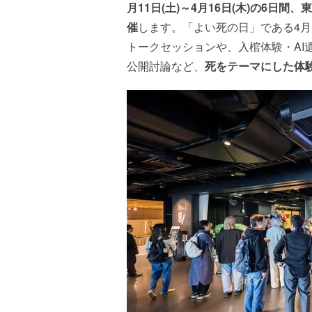
月11日(土)～4月16日(木)の6日間
催
します。「よい死の日」である4月
トークセッションや、入棺体験・AI
公開討論など、
死をテーマにした体