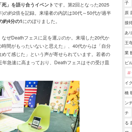
子
「死」を語り合うイベント
です。第2回となった2025
原 
24年)の約2倍を記録。来場者の内訳は30代～50代が過半
の約4分の1
にのぼりました。
接待
あ
なぜDeathフェスに足を運ぶのか。来場した20代か
王寺
の時間がもったいないと思えた」、40代からは「自分
業 
改めて感じた」という声が寄せられています。若者の
近年急速に高まっており、Deathフェスはその受け皿
ビ
イ
橋 
ン
チ
る 