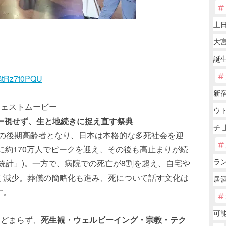
土
大
誕
qGtRz7t0PQU
新宿
イジェストムービー
ウ
ー視せず、生と地続きに捉え直す祭典
チ 
以上の後期高齢者となり、日本は本格的な多死社会を迎
年に約170万人でピークを迎え、その後も高止まりが続
ラ
統計」)。一方で、病院での死亡が8割を超え、自宅や
く減少。葬儀の簡略化も進み、死について話す文化は
居酒
す。
可能
とどまらず、
死生観・ウェルビーイング・宗教・テク