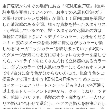
東戸塚駅からすぐの場所にある『KENJE東戸塚』♪無料
駐車場を完備しているので、お車での来店もOK◎ガラ
ス張りのオシャレな外観」が目印！！店内は白を基調と
した清潔感のある空間。様々な資格を持ったスタイリス
トが在籍しているので、髪・スタイルでお悩みの方は、
気軽にご相談下さい♪ ＜デザインカラー、お任せくださ
い！＞ 髪のダメージを最小限に抑えながらカラーが楽
しめる“オーガニックカラー”を取り扱っています♪髪へ
のダメージが気になる方に◎オシャレなカラーを楽しむ
なら、ハイライトをたくさん入れて立体感のあるカラー
に。ダブルカラーで外人風のカラーにするのもオススメ
です♪自分に合う色が分からない方には、似合う色をご
提案させて頂きます☆ KENJE東戸塚おすすめメニュー
は＜オージュアトリートメント＞ 組み合わせが4万通り
以上あるトリートメントの中から、クセ・うねり、ツヤ
感、乾燥・パサツキ、毛髪の強度・弾力など、一人ひと
りの悩みに合わせて選定し、ヘアのお悩みを解決いたし