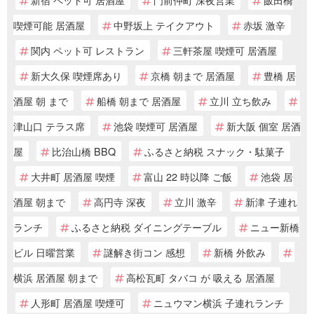
喫煙可能 居酒屋
中野坂上 テイクアウト
赤坂 激辛
関内 ペット可 レストラン
三軒茶屋 喫煙可 居酒屋
新大久保 喫煙席あり
京橋 朝まで 居酒屋
豊橋 居
酒屋 朝 まで
船橋 朝まで 居酒屋
立川 立ち飲み
津山口 テラス席
池袋 喫煙可 居酒屋
新大阪 個室 居酒
屋
比治山橋 BBQ
ふるさと納税 スナック・駄菓子
大井町 居酒屋 喫煙
富山 22 時以降 ご飯
池袋 居
酒屋 朝まで
高円寺 深夜
立川 激辛
新津 子連れ
ランチ
ふるさと納税 ダイニングテーブル
ニュー新橋
ビル 日曜営業
謎解き街コン 感想
新橋 外飲み
横浜 居酒屋 朝まで
高松瓦町 タバコ が 吸える 居酒屋
人形町 居酒屋 喫煙可
ニュウマン横浜 子連れランチ