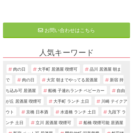
お問い合わせはこちら
人気キーワード
肉の日
大手町 居酒屋 喫煙可
品川 居酒屋 朝ま
で
肉の日
大宮 朝までやってる居酒屋
新宿 持
ち込み可 居酒屋
船橋 子連れランチ ベビーカー
自由
が丘 居酒屋 喫煙可
大手町 ランチ 土日
川崎 テイクア
ウト
京橋 日本酒
水道橋 ランチ 土日
九段下 ラ
ンチ 土日
立川 居酒屋 喫煙可
船橋 喫煙可能 居酒屋
新宿 ペット可 居酒屋
門前仲町 深夜営業
飯田橋