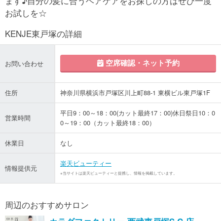
ます♪自分の髪に合うヘアケアをお探しの方はぜひ一度
お試しを☆
KENJE東戸塚の詳細
空席確認・ネット予約
お問い合わせ
住所
神奈川県横浜市戸塚区川上町88-1 東横ビル東戸塚1F
平日9：00～18：00(カット最終17：00)休日祭日10：0
営業時間
0～19：00（カット最終18：00）
休業日
なし
楽天ビューティー
情報提供元
※当サイトは楽天ビューティーと提携し、情報を掲載しています。
周辺のおすすめサロン