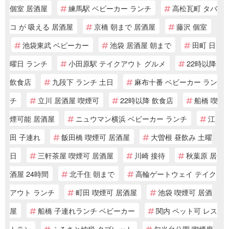
個室 居酒屋
練馬駅 ベビーカー ランチ
高松瓦町 タバ
コ が 吸える 居酒屋
京橋 朝まで 居酒屋
藤沢 個室
池袋東武 ベビーカー
池袋 居酒屋 朝まで
田町 日
曜日 ランチ
小田原駅 テイクアウト グルメ
22時以降
飲食店
九段下 ランチ 土日
麻布十番 ベビーカー ラン
チ
立川 居酒屋 喫煙可
22時以降 飲食店
船橋 喫
煙可能 居酒屋
ニュウマン横浜 ベビーカー ランチ
江
田 子連れ
飯田橋 喫煙可 居酒屋
大曽根 昼飲み 土曜
日
三軒茶屋 喫煙可 居酒屋
川崎 接待
秋葉原 居
酒屋 24時間
北千住 朝まで
高輪ゲートウェイ テイク
アウト ランチ
町田 喫煙可 居酒屋
池袋 喫煙可 居酒
屋
船橋 子連れランチ ベビーカー
関内 ペット可 レス
トラン
ふるさと納税 タブレット
勾当台公園 喫煙席