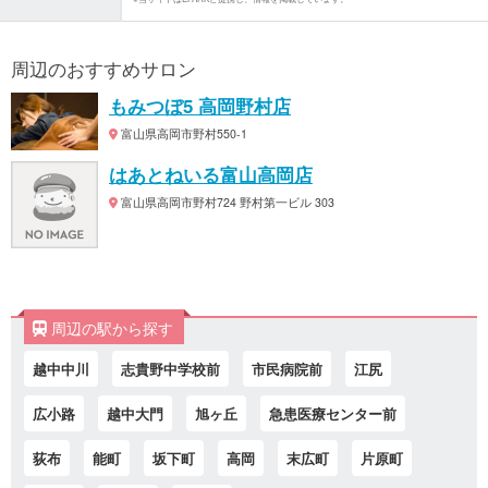
周辺のおすすめサロン
もみつぼ5 高岡野村店
富山県高岡市野村550-1
はあとねいる富山高岡店
富山県高岡市野村724 野村第一ビル 303
周辺の駅から探す
越中中川
志貴野中学校前
市民病院前
江尻
広小路
越中大門
旭ヶ丘
急患医療センター前
荻布
能町
坂下町
高岡
末広町
片原町