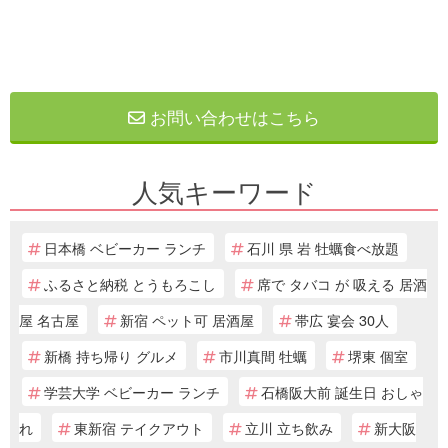
お問い合わせはこちら
人気キーワード
日本橋 ベビーカー ランチ
石川 県 岩 牡蠣食べ放題
ふるさと納税 とうもろこし
席で タバコ が 吸える 居酒
屋 名古屋
新宿 ペット可 居酒屋
帯広 宴会 30人
新橋 持ち帰り グルメ
市川真間 牡蠣
堺東 個室
学芸大学 ベビーカー ランチ
石橋阪大前 誕生日 おしゃ
れ
東新宿 テイクアウト
立川 立ち飲み
新大阪