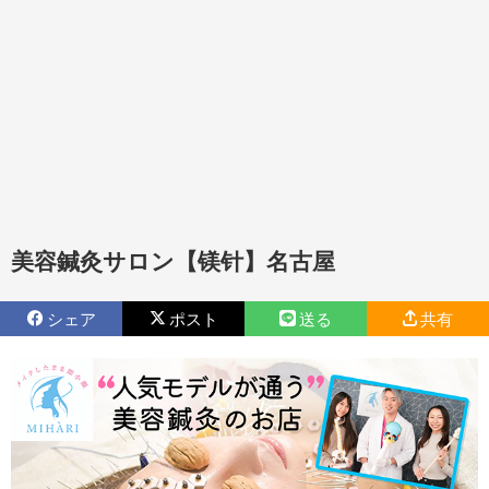
美容鍼灸サロン【镁针】名古屋
シェア
ポスト
送る
共有