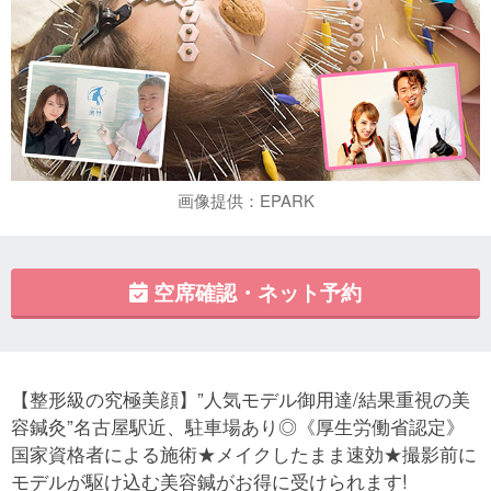
画像提供：EPARK
空席確認・ネット予約
【整形級の究極美顔】”人気モデル御用達/結果重視の美
容鍼灸”名古屋駅近、駐車場あり◎《厚生労働省認定》
国家資格者による施術★メイクしたまま速効★撮影前に
モデルが駆け込む美容鍼がお得に受けられます!