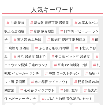
人気キーワード
川崎 接待
新大阪 喫煙可能 居酒屋
本厚木タバコ
吸える居酒屋
倉敷 飲み放題
日本橋 ベビーカー ラン
チ
南大沢 飲み放題
御徒町 喫煙可能 居酒屋
町
田 喫煙可 居酒屋
ふるさと納税 掃除機
下北沢 外飲
み
横浜 居酒屋 朝まで
中目黒 ペット可 居酒屋
ニュウマン横浜 子連れランチ
富山 22 時以降 ご飯
札
幌駅 ベビーカー ランチ
中野 ローストチキン
新宿 ペ
ット可 居酒屋
市ヶ谷駅 テイクアウト
門前仲町 24時
間営業
茗荷谷 テイクアウト
蒲田 激辛
新大久
保 ベビーカー ランチ
ふるさと納税 電化製品のセット