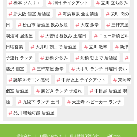
橋本 ソムリエ
神田 テイクアウト
立川 立ち飲み
新大阪 個室 居酒屋
海浜幕張 全面禁煙
栄町 肉の
日
松山市 居酒屋 飲み放題
大森 激辛
三軒茶屋
喫煙可 居酒屋
大曽根 昼飲み 土曜日
ニュー新橋ビル
日曜営業
大井町 朝まで 居酒屋
立川 激辛
新津
子連れ ランチ
新橋 外飲み
船橋 朝まで 居酒屋
藤沢 個室
三軒茶屋 激辛
大手町 ランチ 日曜日 安い
謎解き街コン 感想
中野坂上 テイクアウト
東岡崎
個室 居酒屋
勝どき ランチ 子連れ
中目黒 居酒屋 喫
煙
九段下 ランチ 土日
天王寺 ベビーカー ランチ
品川 喫煙可能 居酒屋
運営会社
お問い合わせ
個人情報保護方針
@Press