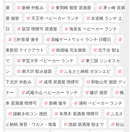
屋
新橋 外飲み
東岡崎 個室 居酒屋
茅ヶ崎 居酒
屋 個室
天王寺 ベビーカー ランチ
水道橋 ランチ 土
日
荻窪 喫煙可 居酒屋
海老名 ベビーカー ランチ
三軒茶屋 激辛
高輪ゲートウェイ ランチ 日曜日
東新宿 テイクアウト
南堀端 完全個室
北千住 朝ま
で
学芸大学 ベビーカー ランチ
東三国 ジンギスカ
ン
南大沢 飲み放題
ふるさと納税 ボタンエビ
下北沢 外飲み
成増 居酒屋 喫煙可
和歌山市 個室 ディ
ナー
武蔵小山 ベビーカー ランチ
藤沢 個室
橋
本 居酒屋 喫煙可
新橋 激辛
浦和 ベビーカー ランチ
謎解き街コン 感想
本厚木 居酒屋 喫煙可
ふるさ
と納税 海苔・ワカメ・海藻
池袋 居酒屋 朝まで
松山