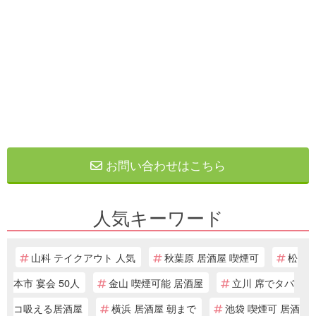
お問い合わせはこちら
人気キーワード
山科 テイクアウト 人気
秋葉原 居酒屋 喫煙可
松
本市 宴会 50人
金山 喫煙可能 居酒屋
立川 席でタバ
コ吸える居酒屋
横浜 居酒屋 朝まで
池袋 喫煙可 居酒