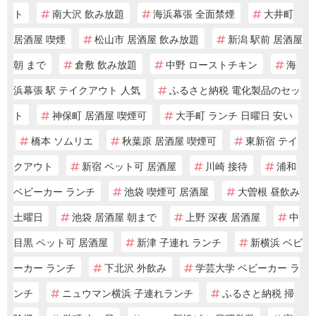
ト
南大沢 飲み放題
海浜幕張 全面禁煙
大井町
居酒屋 喫煙
松山市 居酒屋 飲み放題
新潟 駅前 居酒屋
朝 まで
倉敷 飲み放題
中野 ローストチキン
海
浜幕張 駅 テイクアウト 人気
ふるさと納税 電化製品のセッ
ト
神保町 居酒屋 喫煙可
大手町 ランチ 日曜日 安い
橋本 ソムリエ
秋葉原 居酒屋 喫煙可
東新宿 テイ
クアウト
新宿 ペット可 居酒屋
川崎 接待
浦和
ベビーカー ランチ
池袋 喫煙可 居酒屋
大曽根 昼飲み
土曜日
池袋 居酒屋 朝まで
上野 深夜 居酒屋
中
目黒 ペット可 居酒屋
新津 子連れ ランチ
新横浜 ベビ
ーカー ランチ
下北沢 外飲み
学芸大学 ベビーカー ラ
ンチ
ニュウマン横浜 子連れランチ
ふるさと納税 掃