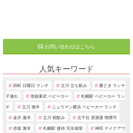
お問い合わせはこちら
人気キーワード
田町 日曜日 ランチ
立川 立ち飲み
勝どき ランチ
子連れ
池袋東武 ベビーカー
札幌駅 ベビーカー ラン
チ
立川 激辛
ニュウマン横浜 ベビーカー ランチ
金沢 激辛
立川 朝飲み
北千住 居酒屋 喫煙可
赤坂 激辛
札幌駅 接待 完全個室
神田 テイクアウ