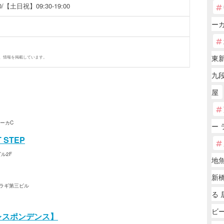
/【土日祝】09:30-19:00
ー
東
、情報を掲載しています。
九段
屋
リーカC
ー 
 STEP
ル2F
地
新
クラギ第三ビル
る 
ビ
【コレスポンデンス】