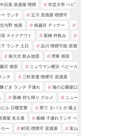
中目黒 居酒屋 喫煙
学芸大学 ベビ
カー ランチ
立川 居酒屋 喫煙可
北与野 地酒
南越谷 ディナー
新宿 テイクアウト
新橋 外飲み
下 ランチ 土日
品川 喫煙可能 居酒
南大沢 飲み放題
堺東 個室
藤沢 個室
ニュウマン横浜 ベビーカ
ランチ
三軒茶屋 喫煙可 居酒屋
勝どき ランチ 子連れ
海の公園柴口
魚
新橋 持ち帰り グルメ
ニュー
橋ビル 日曜営業
席で タバコ が 吸え
居酒屋 名古屋
船橋 子連れランチ ベ
ーカー
町田 喫煙可 居酒屋
富山