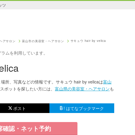
ッツ
サキュウ hair by velica
ヘアサロン
富山市の美容室・ヘアサロン
グラムを利用しています。
lica
図・場所、写真などの情報です。サキュウ hair by velicaは
富山
スポットを探したい方には、
富山県の美容室・ヘアサロン
も
ポスト
! はてなブックマーク
席確認・ネット予約