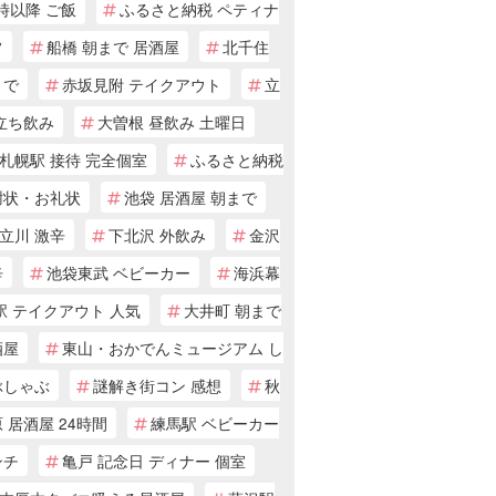
 時以降 ご飯
ふるさと納税 ペティナ
フ
船橋 朝まで 居酒屋
北千住
まで
赤坂見附 テイクアウト
立
立ち飲み
大曽根 昼飲み 土曜日
札幌駅 接待 完全個室
ふるさと納税
謝状・お礼状
池袋 居酒屋 朝まで
立川 激辛
下北沢 外飲み
金沢
辛
池袋東武 ベビーカー
海浜幕
駅 テイクアウト 人気
大井町 朝まで
酒屋
東山・おかでんミュージアム し
ぶしゃぶ
謎解き街コン 感想
秋
 居酒屋 24時間
練馬駅 ベビーカー
ンチ
亀戸 記念日 ディナー 個室