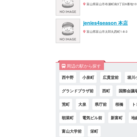
富山県富山市布瀬町南3丁目6番地10
jenies4season 本店
富山県富山市太郎丸西町1-8-3
周辺の駅から探す
西中野
小泉町
広貫堂前
堀川
グランドプラザ前
西町
国際会議
荒町
大泉
県庁前
桜橋
ト
朝菜町
電気ビル前
新富町
地
富山大学前
栄町