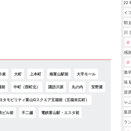
22
イ
朝
川 
感
激
小泉
大町
上本町
南富山駅前
大手モール
張 
場前
中町（西町北）
諏訪川原
丸の内
安野屋
居
ヨタモビリティ富山Gスクエア五福前（五福末広町）
ゃ
葉原
鉄ビル前
不二越
電鉄富山駅・エスタ前
ラ