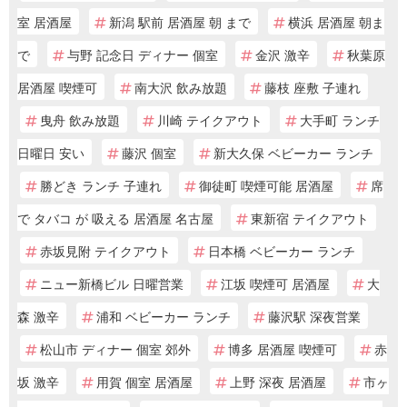
室 居酒屋
新潟 駅前 居酒屋 朝 まで
横浜 居酒屋 朝ま
で
与野 記念日 ディナー 個室
金沢 激辛
秋葉原
居酒屋 喫煙可
南大沢 飲み放題
藤枝 座敷 子連れ
曳舟 飲み放題
川崎 テイクアウト
大手町 ランチ
日曜日 安い
藤沢 個室
新大久保 ベビーカー ランチ
勝どき ランチ 子連れ
御徒町 喫煙可能 居酒屋
席
で タバコ が 吸える 居酒屋 名古屋
東新宿 テイクアウト
赤坂見附 テイクアウト
日本橋 ベビーカー ランチ
ニュー新橋ビル 日曜営業
江坂 喫煙可 居酒屋
大
森 激辛
浦和 ベビーカー ランチ
藤沢駅 深夜営業
松山市 ディナー 個室 郊外
博多 居酒屋 喫煙可
赤
坂 激辛
用賀 個室 居酒屋
上野 深夜 居酒屋
市ヶ