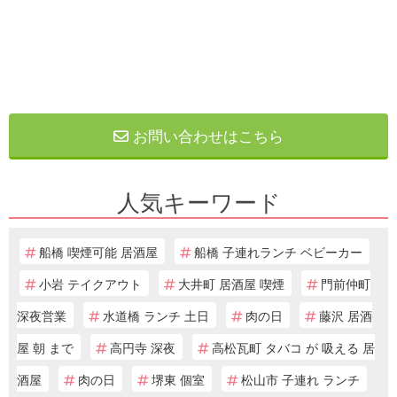
お問い合わせはこちら
人気キーワード
船橋 喫煙可能 居酒屋
船橋 子連れランチ ベビーカー
小岩 テイクアウト
大井町 居酒屋 喫煙
門前仲町
深夜営業
水道橋 ランチ 土日
肉の日
藤沢 居酒
屋 朝 まで
高円寺 深夜
高松瓦町 タバコ が 吸える 居
酒屋
肉の日
堺東 個室
松山市 子連れ ランチ