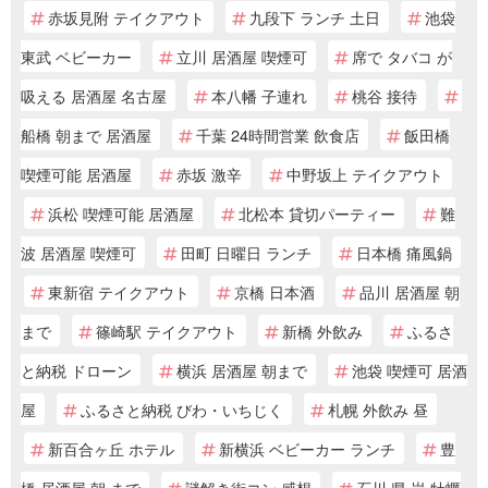
赤坂見附 テイクアウト
九段下 ランチ 土日
池袋
東武 ベビーカー
立川 居酒屋 喫煙可
席で タバコ が
吸える 居酒屋 名古屋
本八幡 子連れ
桃谷 接待
船橋 朝まで 居酒屋
千葉 24時間営業 飲食店
飯田橋
喫煙可能 居酒屋
赤坂 激辛
中野坂上 テイクアウト
浜松 喫煙可能 居酒屋
北松本 貸切パーティー
難
波 居酒屋 喫煙可
田町 日曜日 ランチ
日本橋 痛風鍋
東新宿 テイクアウト
京橋 日本酒
品川 居酒屋 朝
まで
篠崎駅 テイクアウト
新橋 外飲み
ふるさ
と納税 ドローン
横浜 居酒屋 朝まで
池袋 喫煙可 居酒
屋
ふるさと納税 びわ・いちじく
札幌 外飲み 昼
新百合ヶ丘 ホテル
新横浜 ベビーカー ランチ
豊
橋 居酒屋 朝 まで
謎解き街コン 感想
石川 県 岩 牡蠣