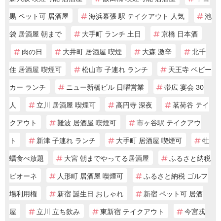
黒 ペット可 居酒屋
海浜幕張 駅 テイクアウト 人気
池
袋 居酒屋 朝まで
大手町 ランチ 土日
京橋 日本酒
肉の日
大井町 居酒屋 喫煙
大森 激辛
北千
住 居酒屋 喫煙可
松山市 子連れ ランチ
天王寺 ベビー
カー ランチ
ニュー新橋ビル 日曜営業
帯広 宴会 30
人
立川 居酒屋 喫煙可
高円寺 深夜
茗荷谷 テイ
クアウト
難波 居酒屋 喫煙可
市ヶ谷駅 テイクアウ
ト
新津 子連れ ランチ
大手町 居酒屋 喫煙可
牡
蠣食べ放題
大宮 朝までやってる居酒屋
ふるさと納税
ピオーネ
人形町 居酒屋 喫煙可
ふるさと納税 ゴルフ
場利用権
新宿 誕生日 おしゃれ
新宿 ペット可 居酒
屋
立川 立ち飲み
東新宿 テイクアウト
今宮戎