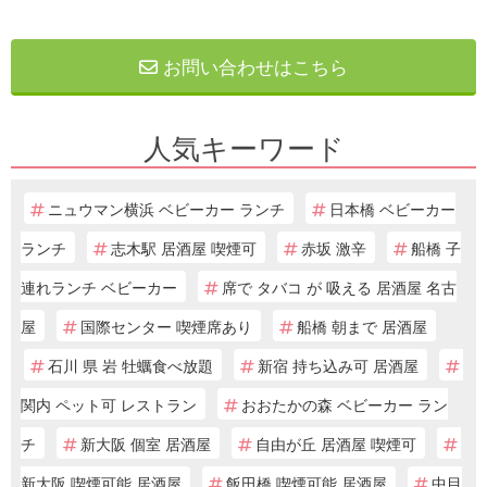
お問い合わせはこちら
人気キーワード
ニュウマン横浜 ベビーカー ランチ
日本橋 ベビーカー
ランチ
志木駅 居酒屋 喫煙可
赤坂 激辛
船橋 子
連れランチ ベビーカー
席で タバコ が 吸える 居酒屋 名古
屋
国際センター 喫煙席あり
船橋 朝まで 居酒屋
石川 県 岩 牡蠣食べ放題
新宿 持ち込み可 居酒屋
関内 ペット可 レストラン
おおたかの森 ベビーカー ラン
チ
新大阪 個室 居酒屋
自由が丘 居酒屋 喫煙可
新大阪 喫煙可能 居酒屋
飯田橋 喫煙可能 居酒屋
中目