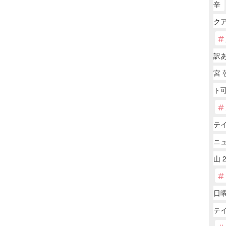
辛
ク
訳
宮
ト可
テ
ニ
山 
日
テ