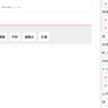
、情報を掲載しています。
酒
屋
踊場
中田
湘南台
立場
居
町 
仲
テ
山市
煙