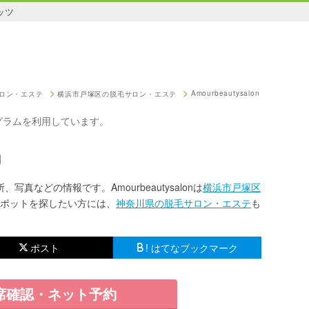
ッツ
Amourbeautysalon
ロン・エステ
横浜市戸塚区の脱毛サロン・エステ
グラムを利用しています。
n
所、写真などの情報です。Amourbeautysalonは
横浜市戸塚区
ポットを探したい方には、
神奈川県の脱毛サロン・エステ
も
ポスト
! はてなブックマーク
席確認・ネット予約