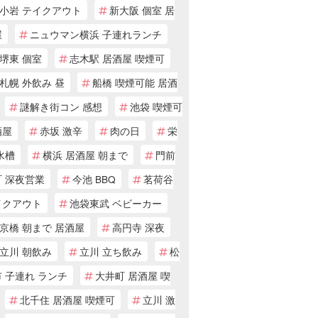
小岩 テイクアウト
新大阪 個室 居
屋
ニュウマン横浜 子連れランチ
堺東 個室
志木駅 居酒屋 喫煙可
札幌 外飲み 昼
船橋 喫煙可能 居酒
謎解き街コン 感想
池袋 喫煙可
酒屋
赤坂 激辛
肉の日
栄
水槽
横浜 居酒屋 朝まで
門前
町 深夜営業
今池 BBQ
茗荷谷
イクアウト
池袋東武 ベビーカー
京橋 朝まで 居酒屋
高円寺 深夜
立川 朝飲み
立川 立ち飲み
松
 子連れ ランチ
大井町 居酒屋 喫
北千住 居酒屋 喫煙可
立川 激