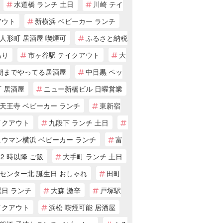
水道橋 ランチ 土日
川崎 テイ
アウト
新横浜 ベビーカー ランチ
人形町 居酒屋 喫煙可
ふるさと納税
あり
市ヶ谷駅 テイクアウト
大
 朝までやってる居酒屋
中目黒 ペッ
 居酒屋
ニュー新橋ビル 日曜営業
天王寺 ベビーカー ランチ
東新宿
イクアウト
九段下 ランチ 土日
ュウマン横浜 ベビーカー ランチ
富
22 時以降 ご飯
大手町 ランチ 土日
センター北 誕生日 おしゃれ
田町
曜日 ランチ
大森 激辛
戸塚駅
イクアウト
浜松 喫煙可能 居酒屋