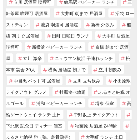
立川 居酒屋 喫煙可
練馬駅 ベビーカー ランチ
三
軒茶屋 喫煙可 居酒屋
大井町 朝まで 居酒屋
沼袋 ロー
ストチキン
池袋 喫煙可 居酒屋
新橋 外飲み
船
橋 朝まで 居酒屋
田町 日曜日 ランチ
大手町 居酒屋
喫煙可
新横浜 ベビーカー ランチ
京橋 朝まで 居酒
屋
立川 激辛
ニュウマン横浜 子連れランチ
松
本市 宴会 30人
横浜 居酒屋 朝まで
立川 朝飲み
中目黒 ペット可 居酒屋
立川 立ち飲み
小田原駅
テイクアウト グルメ
牡蠣食べ放題
ふるさと納税 オ
ルゴール
浦和 ベビーカー ランチ
堺東 個室
高
輪ゲートウェイ ランチ 土日
中野坂上 テイクアウト
下北沢 記念日 ディナー 個室
秋葉原 居酒屋 24時間
ふるさと納税 卵（鶏、烏骨鶏等）
大手町 ランチ 土日