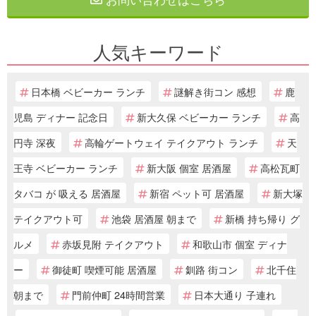
人気キーワード
日本橋 ベビーカー ランチ
謎解き街コン 感想
鹿
児島 ディナー 記念日
新大久保 ベビーカー ランチ
高
円寺 深夜
高輪ゲートウェイ テイクアウト ランチ
天
王寺 ベビーカー ランチ
新大阪 個室 居酒屋
高松瓦町
タバコ が 吸える 居酒屋
新宿 ペット可 居酒屋
新大塚
テイクアウト可
池袋 居酒屋 朝まで
新橋 持ち帰り グ
ルメ
赤坂見附 テイクアウト
和歌山市 個室 ディナ
ー
御徒町 喫煙可能 居酒屋
釧路 街コン
北千住
朝まで
門前仲町 24時間営業
日本大通り 子連れ