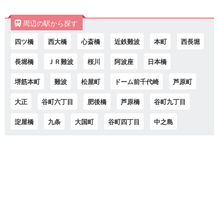
周辺の駅から探す
四ツ橋
西大橋
心斎橋
近鉄難波
本町
西長堀
長堀橋
ＪＲ難波
桜川
阿波座
日本橋
堺筋本町
難波
松屋町
ドーム前千代崎
芦原町
大正
谷町六丁目
肥後橋
芦原橋
谷町九丁目
淀屋橋
九条
大国町
谷町四丁目
中之島