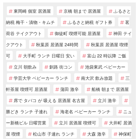
東岡崎 個室 居酒屋
京橋 朝まで 居酒屋
ふるさと
納税 梅干・漬物・キムチ
ふるさと納税 ギフト券
茗
荷谷 テイクアウト
御徒町 喫煙可能 居酒屋
神田 テイ
クアウト
秋葉原 居酒屋 24時間
秋葉原 居酒屋 喫煙
可
大手町 ランチ 日曜日 安い
富山 22 時以降 ご飯
立川 朝飲み
釧路 街コン
池袋東武 ベビーカー
学芸大学 ベビーカー ランチ
南大沢 飲み放題
三
軒茶屋 喫煙可 居酒屋
蒲田 激辛
船橋 朝まで 居酒屋
席で タバコ が 吸える 居酒屋 名古屋
立川 激辛
勝どき ランチ 子連れ
海老名 ベビーカー ランチ
ニュ
ー新橋ビル 日曜営業
立川 居酒屋 喫煙可
大井町 居酒
屋 喫煙
松山市 子連れ ランチ
大森 激辛
神保町