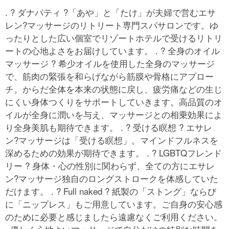
. ? ダナパティ ?「あや」と「たけ」が夫婦で営むエサ
レン?マッサージのリトリート専門スパサロンです。ゆ
ったりとした広い個室でリゾートホテルで受けるリトリ
ートの心地よさをお届けしています。 . ? 全身のオイル
マッサージ ? 希少オイルを使用した全身のマッサージ
で、筋肉の緊張を和らげながら筋膜や骨格にアプロー
チ。からだ全体を本来の状態に戻し、疲労痛などの生じ
にくい身体つくりをサポートしていきます。高品質のオ
イルが全身に潤いを与え、マッサージとの相乗効果によ
り全身美肌も期待できます。 . ? 受ける瞑想 ? エサレ
ン?マッサージは「受ける瞑想」。マインドフルネスを
深めるための効果が期待できます。 . ? LGBTQフレンド
リー ? 身体・心の性別に関わらず、全ての方にエサレ
ン?マッサージ独自のロングストロークを体感していた
だけます。 . ? Full naked ? 紙製の「ストング」ならび
に「ニップレス」もご用意しています。ご自身の安心感
のために必要と感じましたら遠慮なくご利用ください。