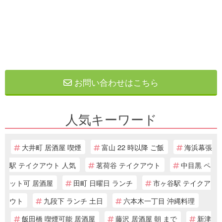
お問い合わせはこちら
人気キーワード
大井町 居酒屋 喫煙
富山 22 時以降 ご飯
海浜幕張
駅 テイクアウト 人気
茗荷谷 テイクアウト
中目黒 ペ
ット可 居酒屋
田町 日曜日 ランチ
市ヶ谷駅 テイクア
ウト
九段下 ランチ 土日
六本木一丁目 沖縄料理
飯田橋 喫煙可能 居酒屋
藤沢 居酒屋 朝 まで
新津