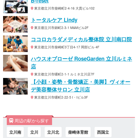
B-reset
東京都立川市柴崎町2-4-16 大貫ビル102
トータルケア Lindy
東京都立川市錦町2-3-1 M&Mビル2F
ココロカラダメディカル整体院 立川南口院
東京都立川市柴崎町3丁目4-17 岡部ビル 4F
ハウスオブローゼ RoseGarden 立川ルミネ
店
東京都立川市曙町2-1-1 ルミネ立川店7F
【小顔・姿勢・骨盤矯正・美脚】ヴィオー
デ美容整体サロン 立川店
東京都立川市曙町2-22-5 I・Iビル3F
周辺の駅から探す
立川南
立川
立川北
柴崎体育館
西国立