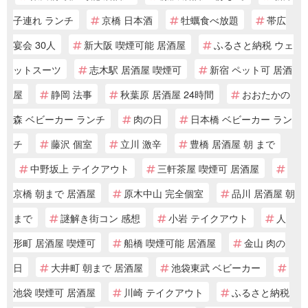
子連れ ランチ
京橋 日本酒
牡蠣食べ放題
帯広
宴会 30人
新大阪 喫煙可能 居酒屋
ふるさと納税 ウェ
ットスーツ
志木駅 居酒屋 喫煙可
新宿 ペット可 居酒
屋
静岡 法事
秋葉原 居酒屋 24時間
おおたかの
森 ベビーカー ランチ
肉の日
日本橋 ベビーカー ラン
チ
藤沢 個室
立川 激辛
豊橋 居酒屋 朝 まで
中野坂上 テイクアウト
三軒茶屋 喫煙可 居酒屋
京橋 朝まで 居酒屋
原木中山 完全個室
品川 居酒屋 朝
まで
謎解き街コン 感想
小岩 テイクアウト
人
形町 居酒屋 喫煙可
船橋 喫煙可能 居酒屋
金山 肉の
日
大井町 朝まで 居酒屋
池袋東武 ベビーカー
池袋 喫煙可 居酒屋
川崎 テイクアウト
ふるさと納税